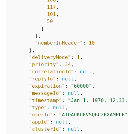
117
,

101
,

50
          ]

        },

"numberInHeader"
: 
10
      },

"deliveryMode"
: 
1
,

"priority"
: 
34
,

"correlationId"
: 
null
,

"replyTo"
: 
null
,

"expiration"
: 
"60000"
,

"messageId"
: 
null
,

"timestamp"
: 
"Jan 1, 1970, 12:33:41
"type"
: 
null
,

"userId"
: 
"AIDACKCEVSQ6C2EXAMPLE"
,

"appId"
: 
null
,

"clusterId"
: 
null
,
