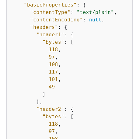
"basicProperties"
: 
{
"contentType"
: 
"text/plain"
,

"contentEncoding"
: 
null
,

"headers"
: 
{
"header1"
: 
{
"bytes"
: [

118
,

97
,

108
,

117
,

101
,

49
          ]

        },

"header2"
: 
{
"bytes"
: [

118
,

97
,

108
,
