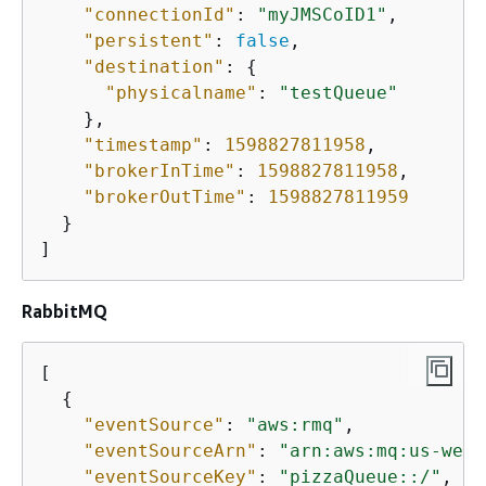
"connectionId"
: 
"myJMSCoID1"
,

"persistent"
: 
false
,

"destination"
: 
{
"physicalname"
: 
"testQueue"
    },

"timestamp"
: 
1598827811958
,

"brokerInTime"
: 
1598827811958
,

"brokerOutTime"
: 
1598827811959
  }

]
RabbitMQ
[

{
"eventSource"
: 
"aws:rmq"
,

"eventSourceArn"
: 
"arn:aws:mq:us-west
"eventSourceKey"
: 
"pizzaQueue::/"
,
