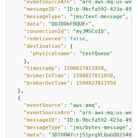
"eventSourceArn"
: 
"arn:aws:mq:us-west
"messageID"
: 
"ID:b-9bcfa592-423a-4942
"messageType"
: 
"jms/text-message"
,

"data"
: 
"QUJDOkFBQUE="
,

"connectionId"
: 
"myJMSCoID"
,

"redelivered"
: 
false
,

"destination"
: 
{
"physicalname"
: 
"testQueue"
    },

"timestamp"
: 
1598827811958
,

"brokerInTime"
: 
1598827811958
,

"brokerOutTime"
: 
1598827811959
  },

{
"eventSource"
: 
"aws:amq"
,

"eventSourceArn"
: 
"arn:aws:mq:us-west
"messageID"
: 
"ID:b-9bcfa592-423a-4942
"messageType"
: 
"jms/bytes-message"
,

"data"
: 
"3DTOOW7crj51prgVLQaGQ82S48k=