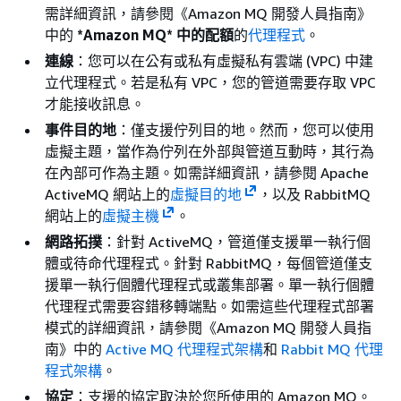
需詳細資訊，請參閱《Amazon MQ 開發人員指南》
中的
*Amazon MQ* 中的配額
的
代理程式
。
連線
：您可以在公有或私有虛擬私有雲端 (VPC) 中建
立代理程式。若是私有 VPC，您的管道需要存取 VPC
才能接收訊息。
事件目的地
：僅支援佇列目的地。然而，您可以使用
虛擬主題，當作為佇列在外部與管道互動時，其行為
在內部可作為主題。如需詳細資訊，請參閱 Apache
ActiveMQ 網站上的
虛擬目的地
，以及 RabbitMQ
網站上的
虛擬主機
。
網路拓撲
：針對 ActiveMQ，管道僅支援單一執行個
體或待命代理程式。針對 RabbitMQ，每個管道僅支
援單一執行個體代理程式或叢集部署。單一執行個體
代理程式需要容錯移轉端點。如需這些代理程式部署
模式的詳細資訊，請參閱《Amazon MQ 開發人員指
南》中的
Active MQ 代理程式架構
和
Rabbit MQ 代理
程式架構
。
協定
：支援的協定取決於您所使用的 Amazon MQ。