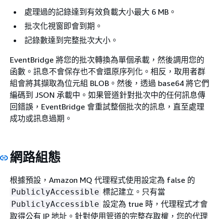
處理過的記錄達到有效負載大小最大 6 MB。
批次化視窗即會到期。
記錄數達到完整批次大小。
EventBridge 將您的批次轉換為單個承載，然後調用您的
函數。訊息不會保存也不會還原序列化。相反，取用者群
組會將其擷取為位元組 BLOB。然後，透過 base64 將它們
編碼到 JSON 承載中。如果管道針對批次中的任何訊息傳
回錯誤，EventBridge 會重試整個批次的訊息，直至處理
成功或訊息過期。
網路組態
根據預設，Amazon MQ 代理程式使用設定為 false 的
標記建立。只有當
PubliclyAccessible
設定為 true 時，代理程式才會
PubliclyAccessible
取得公有 IP 地址。針對使用管道的完整存取權，您的代理