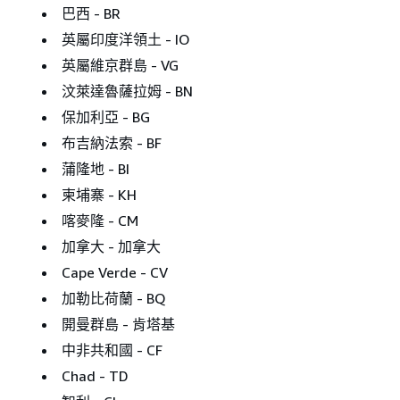
巴西 - BR
英屬印度洋領土 - IO
英屬維京群島 - VG
汶萊達魯薩拉姆 - BN
保加利亞 - BG
布吉納法索 - BF
蒲隆地 - BI
柬埔寨 - KH
喀麥隆 - CM
加拿大 - 加拿大
Cape Verde - CV
加勒比荷蘭 - BQ
開曼群島 - 肯塔基
中非共和國 - CF
Chad - TD