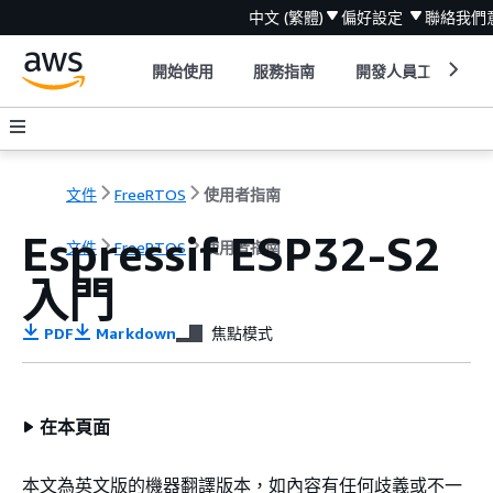
中文 (繁體)
偏好設定
聯絡我們
開始使用
服務指南
開發人員工具
文件
FreeRTOS
使用者指南
Espressif ESP32-S2
文件
FreeRTOS
使用者指南
入門
PDF
Markdown
焦點模式
在本頁面
本文為英文版的機器翻譯版本，如內容有任何歧義或不一