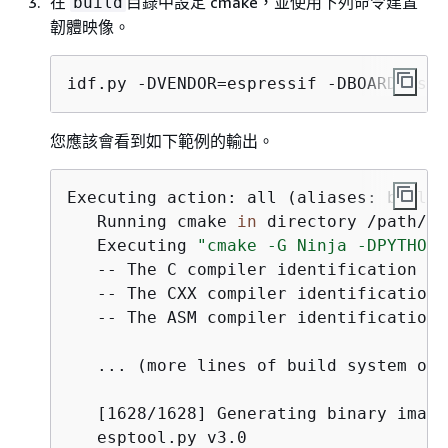
在
目錄中設定 cmake，並使用下列命令建置
build
韌體映像。
idf.py -DVENDOR=espressif -DBOARD=esp3
您應該會看到如下範例的輸出。
Executing action: all (aliases: build)

   Running cmake 
in
 directory /path/to
   Executing 
"cmake -G Ninja -DPYTHON_
   -- The C compiler identification is
   -- The CXX compiler identification 
   -- The ASM compiler identification 
   ... (more lines of build system outp
   [1628/1628] Generating binary image
   esptool.py v3.0
