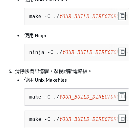
make -C ./
YOUR_BUILD_DIRECTORY
 -j8
使用 Ninja
ninja -C ./
YOUR_BUILD_DIRECTORY
 -j8
清除快閃記憶體，然後刷新電路板。
使用 Unix Makefiles
make -C ./
YOUR_BUILD_DIRECTORY
 eras
make -C ./
YOUR_BUILD_DIRECTORY
 flas