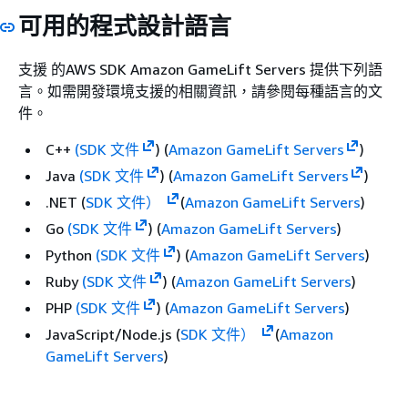
可用的程式設計語言
支援 的AWS SDK Amazon GameLift Servers 提供下列語
言。如需開發環境支援的相關資訊，請參閱每種語言的文
件。
C++
(SDK 文件
) (
Amazon GameLift Servers
)
Java
(SDK 文件
) (
Amazon GameLift Servers
)
.NET (
SDK 文件）
(
Amazon GameLift Servers
)
Go
(SDK 文件
) (
Amazon GameLift Servers
)
Python
(SDK 文件
) (
Amazon GameLift Servers
)
Ruby
(SDK 文件
) (
Amazon GameLift Servers
)
PHP
(SDK 文件
) (
Amazon GameLift Servers
)
JavaScript/Node.js (
SDK 文件）
(
Amazon
GameLift Servers
)