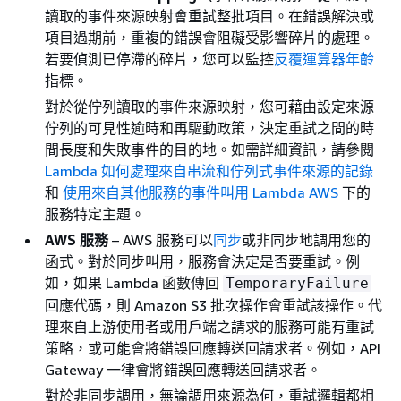
讀取的事件來源映射會重試整批項目。在錯誤解決或
項目過期前，重複的錯誤會阻礙受影響碎片的處理。
若要偵測已停滯的碎片，您可以監控
反覆運算器年齡
指標。
對於從佇列讀取的事件來源映射，您可藉由設定來源
佇列的可見性逾時和再驅動政策，決定重試之間的時
間長度和失敗事件的目的地。如需詳細資訊，請參閱
Lambda 如何處理來自串流和佇列式事件來源的記錄
和
使用來自其他服務的事件叫用 Lambda AWS
下的
服務特定主題。
AWS 服務
– AWS 服務可以
同步
或非同步地調用您的
函式。對於同步叫用，服務會決定是否要重試。例
如，如果 Lambda 函數傳回
TemporaryFailure
回應代碼，則 Amazon S3 批次操作會重試該操作。代
理來自上游使用者或用戶端之請求的服務可能有重試
策略，或可能會將錯誤回應轉送回請求者。例如，API
Gateway 一律會將錯誤回應轉送回請求者。
對於非同步調用，無論調用來源為何，重試邏輯都相