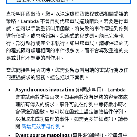
直接叫用函數時，您可以決定處理函數程式碼相關錯誤的
策略。Lambda 不會自動代您重試這類錯誤。若要進行重
試，您可以手動重新叫用函數、將失敗的事件傳送到佇列
進行偵錯，或忽略錯誤。您函式的程式碼可能已完全執
行、部分執行或完全未執行。如果您重試，請確保您函式
的程式碼可處理相同的事件很多次，而不會導致重複的交
易或其他不想要的副作用。
當您間接叫用函式時，您需要留意叫用端的重試行為及任
何遭遇請求的服務。這包括以下案例。
Asynchronous invocation
(非同步叫用) - Lambda
會重試函數錯誤兩次。如果函數沒有足夠的容量來處
理所有傳入的請求，事件可能在佇列中等待數小時才
會傳送到函數。您可以在函式上設定無效信件佇列，
以擷取未成功處理的事件。如需更多詳細資訊，請參
閱
新增無效字母佇列
。
Event source mappings
(事件來源映射) - 從串流中