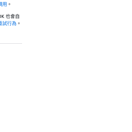
調用
。
DK 也會自
的重試行為
。