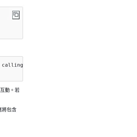
 calling the Invoke operation: Could not pars
服務互動。若
應將包含