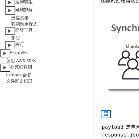
函數的回應傳送
延伸模組
疑難排解
最佳實務
範例應用程式
開發工具
測試
許可
MicroVMs
使用 AWS SDKs
程式碼範例
Lambda 配額
文件歷史紀錄
是包含
payload
response.jso