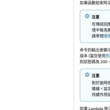
如果函數結束時
注意
在傳送回應
境中做為
請參閱
使用
命令的輸出會顯示
版本 (當您使用
別
則狀態碼為 20
注意
對於逾時
連線。設定
持續作用
如果 Lambd