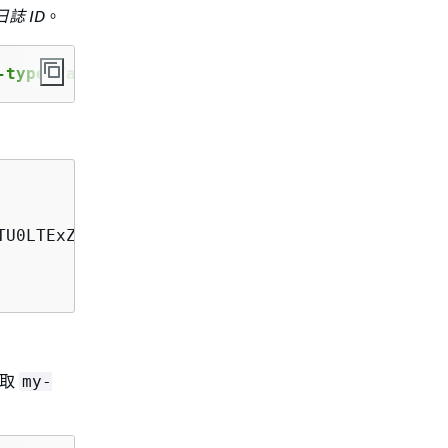
日誌 ID
。
-type Tail
TU0LTExZTgtOGNkYS0yOTc0YzVlNGZiMjEgVmVyc2lvb..
擷取
my-