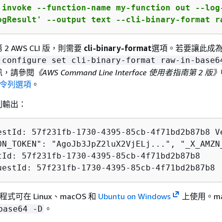
 invoke --function-name my-function out --log-
ogResult' --output text --cli-binary-format r
 AWS CLI 版，則需要
cli-binary-format
選項。若要讓此成
 configure set cli-binary-format raw-in-base6
訊，請參閱
《AWS Command Line Interface 使用者指南第 2 版》
命令列選項
。
列輸出：
estId: 57f231fb-1730-4395-85cb-4f71bd2b87b8 Ve
ON_TOKEN": "AgoJb3JpZ2luX2VjELj...", "_X_AMZN
tId: 57f231fb-1730-4395-85cb-4f71bd2b87b8

uestId: 57f231fb-1730-4395-85cb-4f71bd2b87b8 
式可在 Linux、macOS 和
Ubuntu on Windows
上使用。ma
。
base64 -D