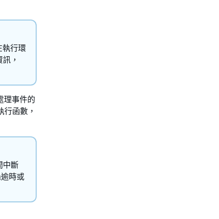
在執行環
資訊，
處理事件的
夠執行函數，
間中斷
過逾時或