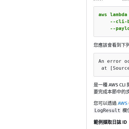
aws lambda
    --cli-
    --payl
您應該會看到下
An error o
 at [Sourc
是一種 AWS CL
要完成本節中的
您可以透過
AWS 
欄位
LogResult
範例擷取日誌 ID