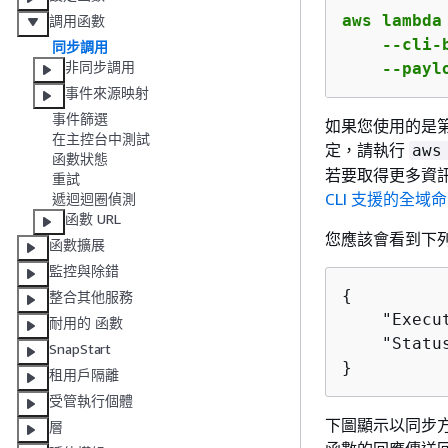
aws lambda
調用函數
    --cli-
同步調用
非同步調用
    --payl
事件來源映射
事件篩選
如果您使用的是第 2
在主控台中測試
定，請執行
aws
函數狀態
若要取得更多資
重試
CLI 支援的全域
遞迴迴圈偵測
函數 URL
您應該會看到下
函數擴展
監控與除錯
{
整合其他服務
    "Execu
耐用的 函數
    "Status
SnapStart
}
租用戶隔離
受管執行個體
下圖顯示以同步方式
層