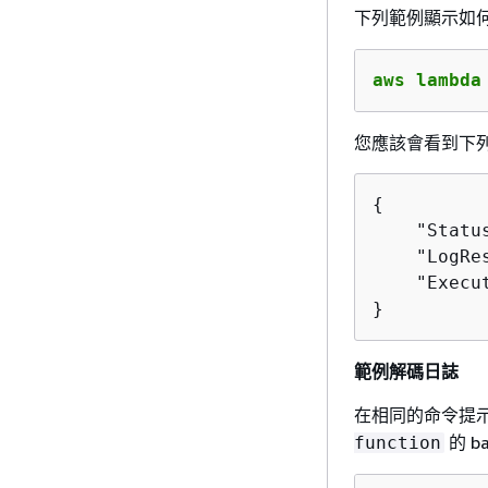
下列範例顯示如
aws lambda
您應該會看到下
{
    "Status
    "LogRe
    "Execu
}
範例解碼日誌
在相同的命令提
的 b
function