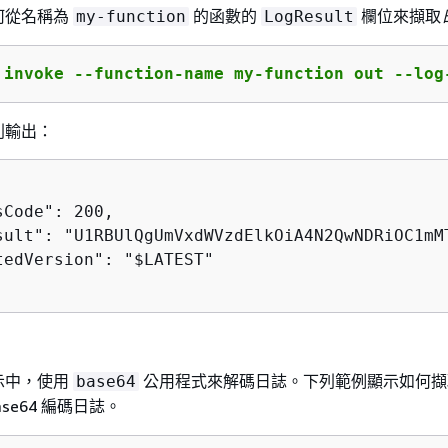
何從名稱為
的函數的
欄位來擷取
my-function
LogResult
 invoke --function-name my-function out --log
列輸出：
Code": 200,

sult": "U1RBUlQgUmVxdWVzdElkOiA4N2QwNDRiOC1mM
tedVersion": "$LATEST"

示中，使用
公用程式來解碼日誌。下列範例顯示如何
base64
ase64 編碼日誌。