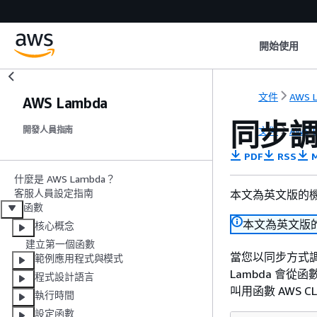
開始使用
文件
AWS 
AWS Lambda
同步調
文件
AWS 
開發人員指南
PDF
RSS
M
什麼是 AWS Lambda？
客服人員設定指南
本文為英文版的
函數
本文為英文版
核心概念
建立第一個函數
當您以同步方式調
範例應用程式與模式
Lambda 會
程式設計語言
叫用函數 AWS C
執行時間
設定函數