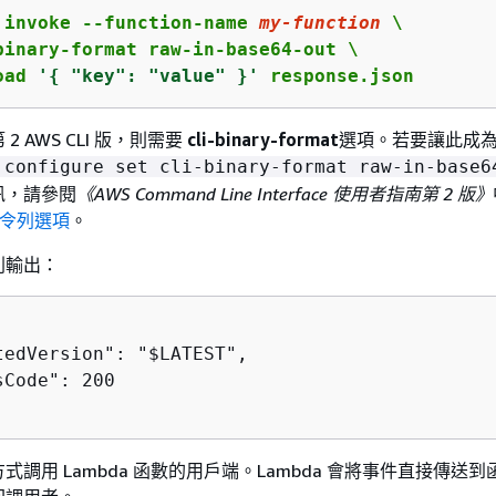
 invoke --function-name 
my-function
 \

binary-format raw-in-base64-out \

oad 
'
{
 "key": "value" }'
 response.json
 AWS CLI 版，則需要
cli-binary-format
選項。若要讓此成
 configure set cli-binary-format raw-in-base6
訊，請參閱
《AWS Command Line Interface 使用者指南第 2 版》
命令列選項
。
列輸出：
tedVersion": "$LATEST",

Code": 200

調用 Lambda 函數的用戶端。Lambda 會將事件直接傳送