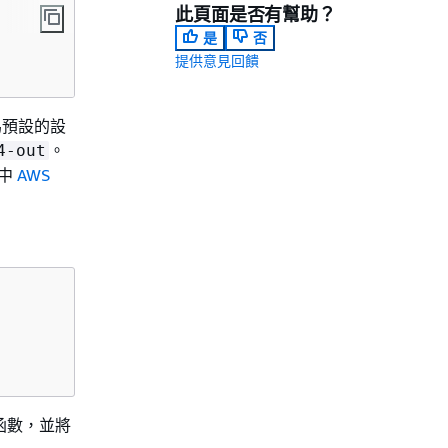
此頁面是否有幫助？
是
否
提供意見回饋
為預設的設
。
4-out
中
AWS
到函數，並將