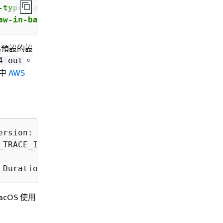
type Tail \

aw-in-base64-out | base64 --decode
為預設的設
。
4-out
中
AWS
rsion: $LATEST

_TRACE_ID": "Root=1-5d02e5ca-f5792818b6fe8368
 Duration: 79.67 ms      Billed Duration: 80 
cOS 使用