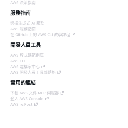
AWS 決策指南
服務指南
選擇生成式 AI 服務
AWS 服務指南
在 GitHub 上的 AWS CLI 教學課程
開發人員工具
AWS 程式碼範例庫
AWS CLI
AWS 建構家中心
AWS 開發人員工具部落格
實用的連結
下載 AWS 文件 MCP 伺服器
登入 AWS Console
AWS re:Post
隱私權
網站條款
Cookie 偏好設定
©
2026, Amazon Web Services, Inc.或其附屬公司。保留