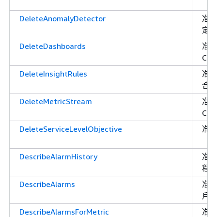
DeleteAnomalyDetector
准
定
DeleteDashboards
准
Clo
DeleteInsightRules
准
合
DeleteMetricStream
准
Cl
DeleteServiceLevelObjective
准
DescribeAlarmHistory
准
程
DescribeAlarms
准
戶
DescribeAlarmsForMetric
准