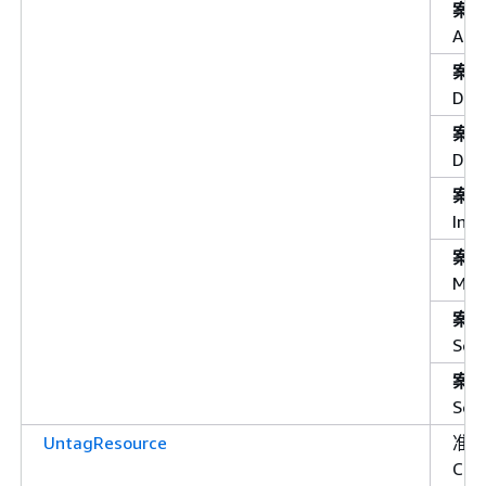
案
Ala
案
Das
案
Dat
案
Insi
案
Met
案
Serv
案
Ser
UntagResource
准許
Cl