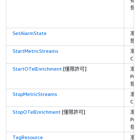
指標
SetAlarmState
准
態
StartMetricStreams
准
Cl
StartOTelEnrichment
[僅限許可]
准許
Pr
指
StopMetricStreams
准
Cl
StopOTelEnrichment
[僅限許可]
准許
Pr
指
TagResource
准