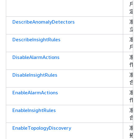
戶
定
DescribeAnomalyDetectors
准
立
DescribeInsightRules
准
戶
DisableAlarmActions
准
作
DisableInsightRules
准
合
EnableAlarmActions
准
作
EnableInsightRules
准
合
EnableTopologyDiscovery
准許
拓