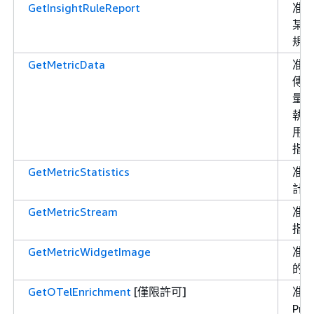
GetInsightRuleReport
准
某
規則
GetMetricData
准許
傳
量
執
用 P
指
GetMetricStatistics
准
計
GetMetricStream
准許
指
GetMetricWidgetImage
准許
的
GetOTelEnrichment
[僅限許可]
准許
Pr