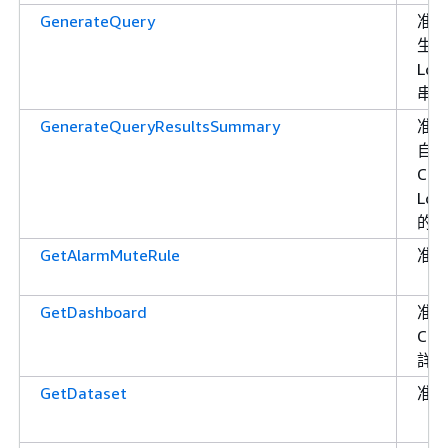
GenerateQuery
准
生 M
Log
串
GenerateQueryResultsSummary
准許
自
Clo
Log
的
GetAlarmMuteRule
准
GetDashboard
准
Cl
詳
GetDataset
准