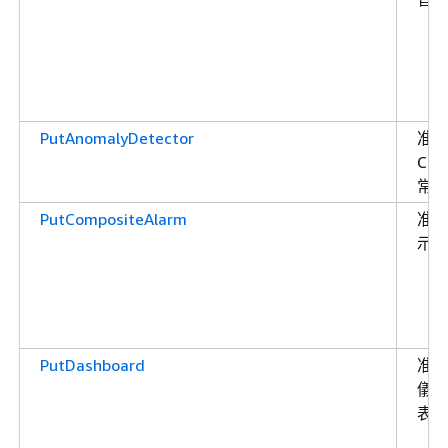
PutAnomalyDetector
准
Cl
常
PutCompositeAlarm
准
示
PutDashboard
准許
儀
表板