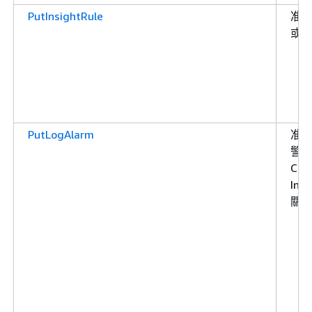
PutInsightRule
准
或
PutLogAlarm
准
警
Clo
In
關