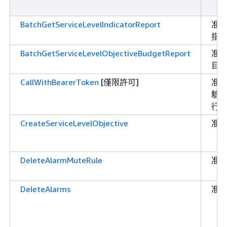
BatchGetServiceLevelIndicatorReport
准
指
BatchGetServiceLevelObjectiveBudgetReport
准
目
CallWithBearerToken
[僅限許可]
准
驗證對
行 A
CreateServiceLevelObjective
准
DeleteAlarmMuteRule
准
DeleteAlarms
准