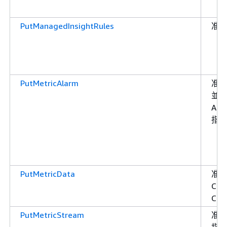
PutManagedInsightRules
准
PutMetricAlarm
准
並
Ama
指
PutMetricData
准許
Clo
Clo
PutMetricStream
准許
指