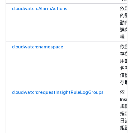
cloudwatch:AlarmActions
依定
的警
動作
選存
權
cloudwatch:namespace
依是
存在
用的
名空
值篩
存取
cloudwatch:requestInsightRuleLogGroups
依
Insigh
規則
指定
日誌
組篩