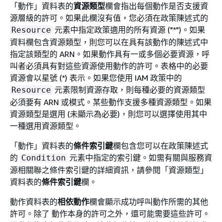
「動作」資料表的
資源類型
欄會指出每個動作是否支援資
源層級的許可。如果此欄沒有值，您必須在政策陳述式的
元素中指定政策適用的所有資源 ("*")。如果
Resource
資料欄包含資源類型，則您可以在具有該動作的陳述式中
指定該類型的 ARN。如果動作具有一或多個必要資源，呼
叫者必須具有對這些資源使用動作的許可。表格中的必要
資源會以星號 (*) 表示。如果您使用 IAM 政策中的
元素限制資源存取，則每種必要的資源類型
Resource
必須要有 ARN 或模式。某些動作支援多種資源類型。如果
資源類型是選用 (未顯示為必要)，則您可以選擇使用其中
一種選用資源類型。
「動作」資料表的
條件索引鍵
欄包含您可以在政策陳述式
的
元素中指定的索引鍵。如需有關與服務資
Condition
源相關聯之條件索引鍵的詳細資訊，請參閱「資源類型」
資料表的
條件索引鍵
欄。
動作資料表的
相依動作
欄會顯示成功呼叫動作所需的其他
許可。除了 動作本身的許可之外，還可能需要這些許可。