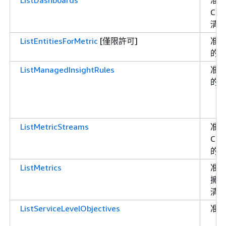
Cl
清
ListEntitiesForMetric
[僅限許可]
准
的
ListManagedInsightRules
准許
的
ListMetricStreams
准
Cl
的
ListMetrics
准許
擁
清
ListServiceLevelObjectives
准