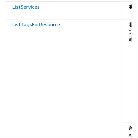
ListServices
准
ListTagsForResource
准許
Cl
籤
案
Ala