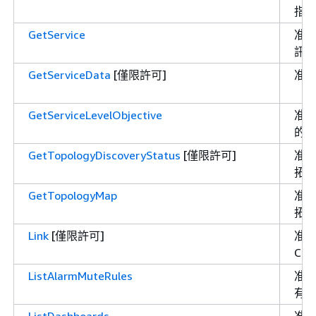
指
GetService
准
訊
GetServiceData
[僅限許可]
准
GetServiceLevelObjective
准
的
GetTopologyDiscoveryStatus
[僅限許可]
准許
拓
GetTopologyMap
准許
拓
Link
[僅限許可]
准
Clo
ListAlarmMuteRules
准
有
ListDashboards
准