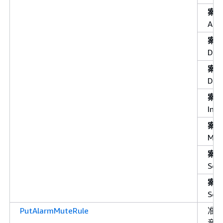
案
Ala
案
Das
案
Dat
案
Insi
案
Met
案
Serv
案
Ser
PutAlarmMuteRule
准
音