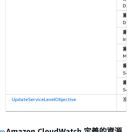
Das
案
Dat
案
Insi
案
Met
案
Serv
案
Ser
UpdateServiceLevelObjective
准
Amazon CloudWatch 定義的資源