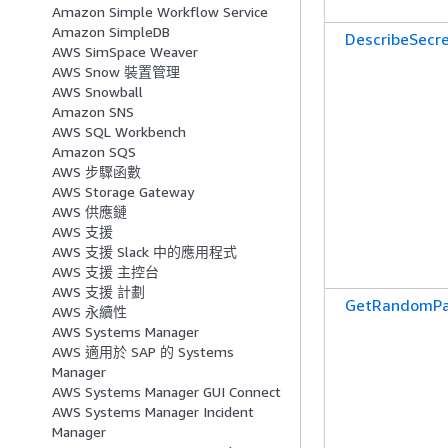
Amazon Simple Workflow Service
Amazon SimpleDB
DescribeSecr
AWS SimSpace Weaver
AWS Snow 裝置管理
AWS Snowball
Amazon SNS
AWS SQL Workbench
Amazon SQS
AWS 步驟函數
AWS Storage Gateway
AWS 供應鏈
AWS 支援
AWS 支援 Slack 中的應用程式
AWS 支援 主控台
AWS 支援 計劃
GetRandomPa
AWS 永續性
AWS Systems Manager
AWS 適用於 SAP 的 Systems
Manager
AWS Systems Manager GUI Connect
AWS Systems Manager Incident
Manager