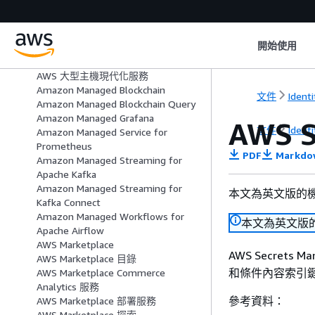
Amazon Lookout for Metrics
Amazon Lookout for Vision
Amazon Machine Learning
開始使用
Amazon Macie
AWS 大型主機現代化應用程式測試
AWS 大型主機現代化服務
Amazon Managed Blockchain
文件
Ident
Amazon Managed Blockchain Query
Amazon Managed Grafana
AWS 
文件
Ident
Amazon Managed Service for
Prometheus
PDF
Markdo
Amazon Managed Streaming for
Apache Kafka
Amazon Managed Streaming for
本文為英文版的
Kafka Connect
Amazon Managed Workflows for
本文為英文版
Apache Airflow
AWS Marketplace
AWS Secrets 
AWS Marketplace 目錄
和條件內容索引鍵
AWS Marketplace Commerce
Analytics 服務
參考資料：
AWS Marketplace 部署服務
AWS Marketplace 探索