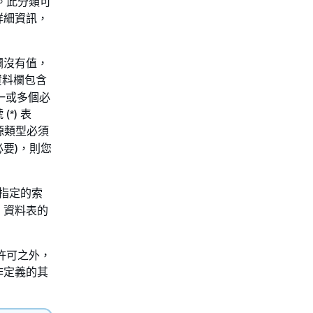
。此分類可
詳細資訊，
欄沒有值，
資料欄包含
一或多個必
*) 表
源類型必須
必要)，則您
指定的索
」資料表的
許可之外，
作定義的其