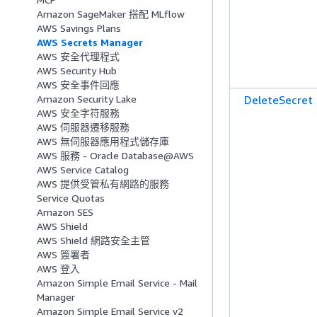
Amazon SageMaker 搭配 MLflow
AWS Savings Plans
AWS Secrets Manager
AWS 安全代理程式
AWS Security Hub
AWS 安全事件回應
DeleteSecret
Amazon Security Lake
AWS 安全字符服務
AWS 伺服器遷移服務
AWS 無伺服器應用程式儲存庫
AWS 服務 - Oracle Database@AWS
AWS Service Catalog
AWS 提供受管私有網路的服務
Service Quotas
Amazon SES
AWS Shield
AWS Shield 網路安全主管
AWS 簽署者
AWS 登入
Amazon Simple Email Service - Mail
Manager
Amazon Simple Email Service v2