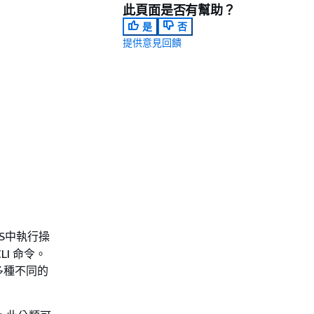
此頁面是否有幫助？
是
否
提供意見回饋
S中執行操
I 命令。
多種不同的