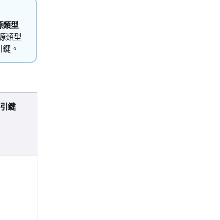
源類型
源類型
引鍵。
引鍵
相
依
動
作