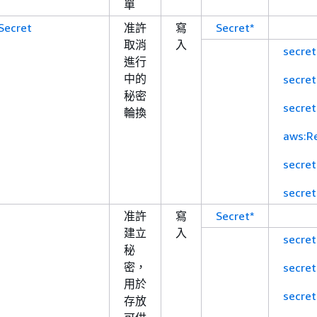
單
Secret
准許
寫
Secret*
取消
入
secre
進行
中的
secre
秘密
secre
輪換
aws:R
secre
secre
准許
寫
Secret*
建立
入
secre
秘
密，
secre
用於
secre
存放