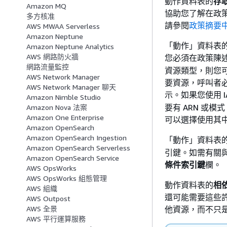
動作資料表的
存
Amazon MQ
協助您了解在政
多方核准
請參閱
政策摘要
AWS MWAA Serverless
Amazon Neptune
「動作」資料表
Amazon Neptune Analytics
AWS 網路防火牆
您必須在政策陳
網路流量監控
資源類型，則您可
AWS Network Manager
要資源，呼叫者必
AWS Network Manager 聊天
示。如果您使用 I
Amazon Nimble Studio
要有 ARN 或
Amazon Nova 法案
Amazon One Enterprise
可以選擇使用其
Amazon OpenSearch
Amazon OpenSearch Ingestion
「動作」資料表
Amazon OpenSearch Serverless
引鍵。如需有關
Amazon OpenSearch Service
條件索引鍵
欄。
AWS OpsWorks
AWS OpsWorks 組態管理
動作資料表的
相
AWS 組織
還可能需要這些
AWS Outpost
他資源，而不只
AWS 全景
AWS 平行運算服務