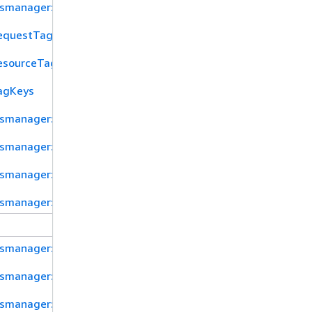
tsmanager:KmsKeyId
equestTag/${TagKey}
esourceTag/${TagKey}
agKeys
tsmanager:ResourceTag/tag-key
tsmanager:AddReplicaRegions
tsmanager:ForceOverwriteReplicaSecret
tsmanager:Type
tsmanager:SecretId
tsmanager:resource/AllowRotationLambdaArn
tsmanager:ResourceTag/tag-key