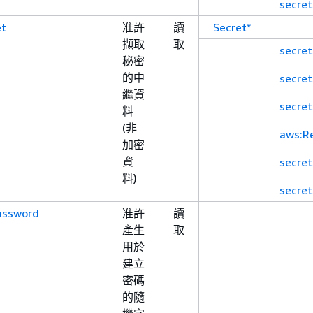
secre
et
准許
讀
Secret*
擷取
取
secre
秘密
的中
secre
繼資
secre
料
(非
aws:R
加密
資
secre
料)
secre
ssword
准許
讀
產生
取
用於
建立
密碼
的隨