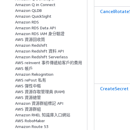
Amazon Q in Connect
Amazon QLDB
CancelRotate
Amazon QuickSight
Amazon RDS
Amazon RDS Data API
Amazon RDS IAM 身分驗證
AWS 資源回收筒
Amazon Redshift
Amazon Redshift 資料 API
Amazon Redshift Serverless
AWS reInvent 事件傳遞給客戶的費用
AWS 帳戶
Amazon Rekognition
AWS rePost 私有
AWS 彈性中樞
CreateSecret
AWS 資源存取管理員 (RAM)
AWS 資源總管
Amazon 資源群組標記 API
AWS 資源群組
Amazon RHEL 知識庫入口網站
AWS RoboMaker
Amazon Route 53