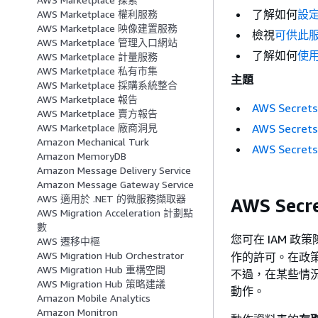
了解如何
設
AWS Marketplace 權利服務
AWS Marketplace 映像建置服務
檢視
可供此服
AWS Marketplace 管理入口網站
了解如何
使用
AWS Marketplace 計量服務
AWS Marketplace 私有市集
主題
AWS Marketplace 採購系統整合
AWS Marketplace 報告
AWS Secre
AWS Marketplace 賣方報告
AWS Secre
AWS Marketplace 廠商洞見
Amazon Mechanical Turk
AWS Secre
Amazon MemoryDB
Amazon Message Delivery Service
Amazon Message Gateway Service
AWS 適用於 .NET 的微服務擷取器
AWS Sec
AWS Migration Acceleration 計劃點
數
您可在 IAM 政
AWS 遷移中樞
AWS Migration Hub Orchestrator
作的許可。在政策
AWS Migration Hub 重構空間
不過，在某些情
AWS Migration Hub 策略建議
動作。
Amazon Mobile Analytics
Amazon Monitron