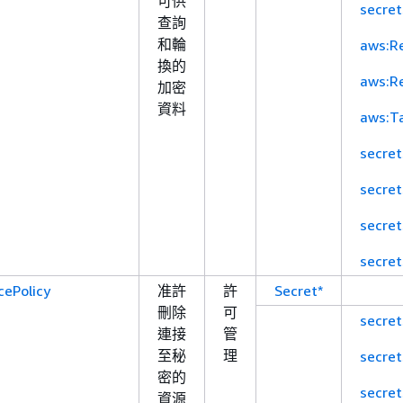
可供
secre
查詢
和輪
aws:R
換的
aws:R
加密
資料
aws:T
secre
secre
secre
secre
cePolicy
准許
許
Secret*
刪除
可
secre
連接
管
至秘
理
secre
密的
secre
資源