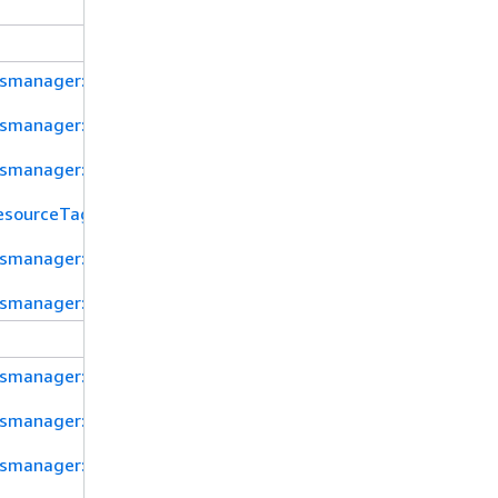
tsmanager:SecretId
tsmanager:resource/AllowRotationLambdaArn
tsmanager:ResourceTag/tag-key
esourceTag/${TagKey}
tsmanager:SecretPrimaryRegion
tsmanager:resource/Type
tsmanager:Name
tsmanager:Description
tsmanager:KmsKeyArn