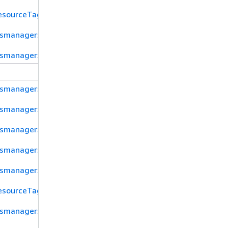
esourceTag/${TagKey}
tsmanager:SecretPrimaryRegion
tsmanager:resource/Type
tsmanager:SecretId
tsmanager:resource/AllowRotationLambdaArn
tsmanager:RecoveryWindowInDays
tsmanager:ForceDeleteWithoutRecovery
tsmanager:ResourceTag/tag-key
esourceTag/${TagKey}
tsmanager:SecretPrimaryRegion