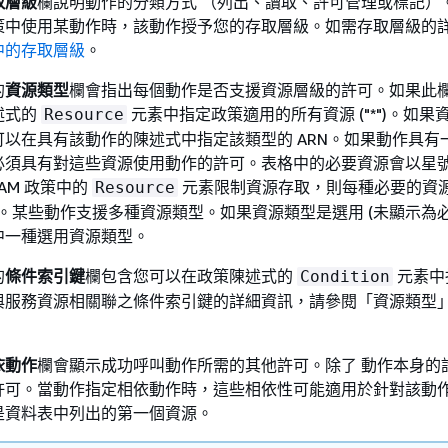
取層級
欄說明動作的分類方式 （列出、讀取、許可管理或標記）
策中使用某動作時，該動作授予您的存取層級。如需存取層級的
中的存取層級
。
的
資源類型
欄會指出每個動作是否支援資源層級的許可。如果此
述式的
元素中指定政策適用的所有資源 ("*")。如果
Resource
以在具有該動作的陳述式中指定該類型的 ARN。如果動作具有
須具有對這些資源使用動作的許可。表格中的必要資源會以星號 (
AM 政策中的
元素限制資源存取，則每種必要的資
Resource
模式。某些動作支援多種資源類型。如果資源類型是選用 (未顯示為
中一種選用資源類型。
的
條件索引鍵
欄包含您可以在政策陳述式的
元素中
Condition
與服務資源相關聯之條件索引鍵的詳細資訊，請參閱「資源類型
依動作
欄會顯示成功呼叫動作所需的其他許可。除了 動作本身的
許可。當動作指定相依動作時，這些相依性可能適用於針對該動
是資料表中列出的第一個資源。