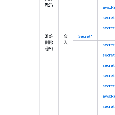
政策
aws:R
secre
secre
准許
寫
Secret*
刪除
入
secre
秘密
secre
secre
secre
secre
aws:R
secre