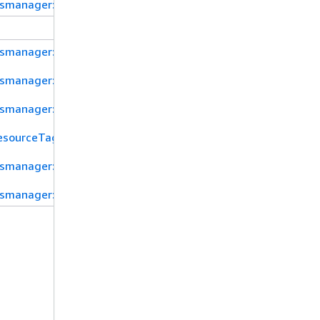
tsmanager:resource/Type
tsmanager:SecretId
tsmanager:resource/AllowRotationLambdaArn
tsmanager:ResourceTag/tag-key
esourceTag/${TagKey}
tsmanager:SecretPrimaryRegion
tsmanager:resource/Type