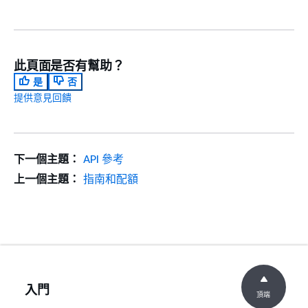
支援批次模式的巢
您現在可以提供巢狀輸入
狀輸入資料夾
資料夾給批次翻譯任務。
如需詳細資訊，請參閱
在
此頁面是否有幫助？
Amazon Translate 中執
是
否
行批次翻譯任務
。
提供意見回饋
Amazon Translate
支援批次模式的自
您現在可以在批次翻譯任
動語言偵測
務中自動偵測來源語言。
下一個主題：
API 參考
因此，您現在可以在批次
翻譯任務中輸入具有不同
上一個主題：
指南和配額
來源語言的文件。如需詳
細資訊，請參閱
在
Amazon Translate 中執
行批次翻譯任務
。
Amazon Translate
支援多種目標語言
您現在可以在批次翻譯任
入門
頂端
務中指定多種目標語言。