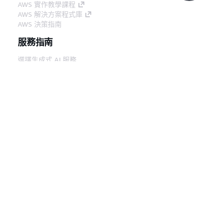
如需詳細資訊，請參閱
在
AWS 實作教學課程
AWS 解決方案程式庫
Amazon Translate 中執
AWS 決策指南
行批次翻譯任務
。
Amazon Translate
服務指南
支援標籤
您現在可以在 Amazon
選擇生成式 AI 服務
Translate 中標記
AWS 服務指南
在 GitHub 上的 AWS CLI 教學課程
ParallelData
和
自訂術
語
資源。如需詳細資訊，
開發人員工具
請參閱在
Amazon
AWS 程式碼範例庫
Translate 中標記您的資
AWS CLI
源
。
AWS 建構家中心
形式支援其他語言
您現在可以在 Amazon
AWS 開發人員工具部落格
Translate 中設定荷蘭
實用的連結
文、韓文和墨西哥西班牙
文的翻譯正式程度。如需
下載 AWS 文件 MCP 伺服器
登入 AWS Console
詳細資訊，請參閱在
AWS re:Post
Amazon Translate 中設
定正式性
。