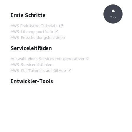
Erste Schritte
Top
AWS Praktische Tutorials
AWS-Lösungsportfolio
AWS-Entscheidungsleitfäden
Serviceleitfäden
Auswahl eines Services mit generativer KI
AWS-Servicerichtlinien
AWS-CLI-Tutorials auf GitHub
Entwickler-Tools
AWS Bibliothek mit Codebeispielen
AWS-CLI
AWS Builder Center
AWS-Entwickler-Tools Blog
Hilfreiche Links
AWS Documentation MCP Server