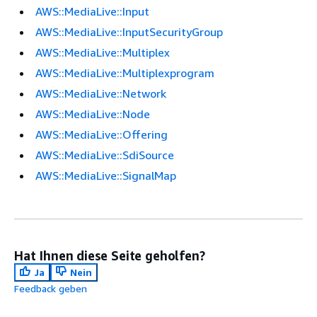
AWS::MediaLive::Input
AWS::MediaLive::InputSecurityGroup
AWS::MediaLive::Multiplex
AWS::MediaLive::Multiplexprogram
AWS::MediaLive::Network
AWS::MediaLive::Node
AWS::MediaLive::Offering
AWS::MediaLive::SdiSource
AWS::MediaLive::SignalMap
Hat Ihnen diese Seite geholfen?
Ja
Nein
Feedback geben