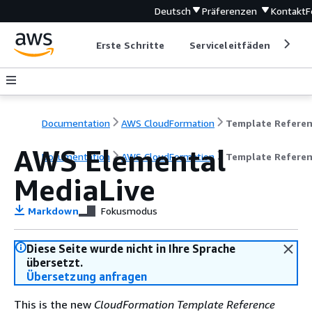
Deutsch
Präferenzen
Kontakt
F
Erste Schritte
Serviceleitfäden
Ent
Documentation
AWS CloudFormation
Template Refere
AWS Elemental
Documentation
AWS CloudFormation
Template Refere
MediaLive
Markdown
Fokusmodus
Diese Seite wurde nicht in Ihre Sprache
übersetzt.
Übersetzung anfragen
This is the new
CloudFormation Template Reference