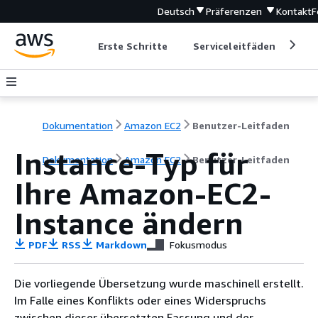
Deutsch
Präferenzen
Kontakt
F
Erste Schritte
Serviceleitfäden
Ent
Dokumentation
Amazon EC2
Benutzer-Leitfaden
Instance-Typ für
Dokumentation
Amazon EC2
Benutzer-Leitfaden
Ihre Amazon-EC2-
Instance ändern
PDF
RSS
Markdown
Fokusmodus
Die vorliegende Übersetzung wurde maschinell erstellt.
Im Falle eines Konflikts oder eines Widerspruchs
zwischen dieser übersetzten Fassung und der