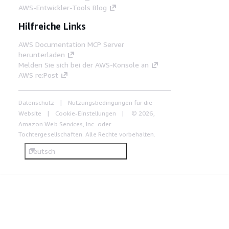
AWS-Entwickler-Tools Blog
Hilfreiche Links
AWS Documentation MCP Server
herunterladen
Melden Sie sich bei der AWS-Konsole an
AWS re:Post
Datenschutz
Nutzungsbedingungen für die
Website
Cookie-Einstellungen
© 2026,
Amazon Web Services, Inc. oder
Tochtergesellschaften. Alle Rechte vorbehalten.
Deutsch