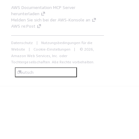
AWS Documentation MCP Server
herunterladen
Melden Sie sich bei der AWS-Konsole an
AWS re:Post
Datenschutz
Nutzungsbedingungen für die
Website
Cookie-Einstellungen
© 2026,
Amazon Web Services, Inc. oder
Tochtergesellschaften. Alle Rechte vorbehalten.
Deutsch