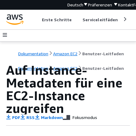
Deutsch
Präferenzen
Kontakt
F
Erste Schritte
Serviceleitfäden
Ent
Dokumentation
Amazon EC2
Benutzer-Leitfaden
Auf Instance-
Dokumentation
Amazon EC2
Benutzer-Leitfaden
Metadaten für eine
EC2-Instance
zugreifen
PDF
RSS
Markdown
Fokusmodus