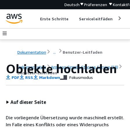
Deutsch
Präferenzen
Kontakt
F
Erste Schritte
Serviceleitfäden
Ent
Dokumentation
...
Benutzer-Leitfaden
Objekte hochladen
Dokumentation
Amazon Simple Storage Service (S3)
Benutzer-Leitfaden
PDF
RSS
Markdown
Fokusmodus
Auf dieser Seite
Die vorliegende Übersetzung wurde maschinell erstellt.
Im Falle eines Konflikts oder eines Widerspruchs