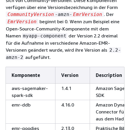
sich von Community-Versionen. Diese Komponenten
verfügen über eine Versionsbezeichnung in der Form
. Der
CommunityVersion
-amzn-
EmrVersion
beginnt bei 0. Wenn zum Beispiel eine
EmrVersion
Open-Source-Community-Komponente mit dem
Namen
der Version 2.2 dreimal
myapp-component
für die Aufnahme in verschiedene Amazon-EMR-
Versionen geändert wurde, wird ihre Version als
2.2-
aufgeführt.
amzn-2
Komponente
Version
Description
aws-sagemaker-
1.4.1
Amazon SageMa
spark-sdk
SDK
emr-ddb
4.16.0
Amazon Dynam
Connector für
aus dem Hadoo
emr-goodies
2.13.0
Praktische Bibli