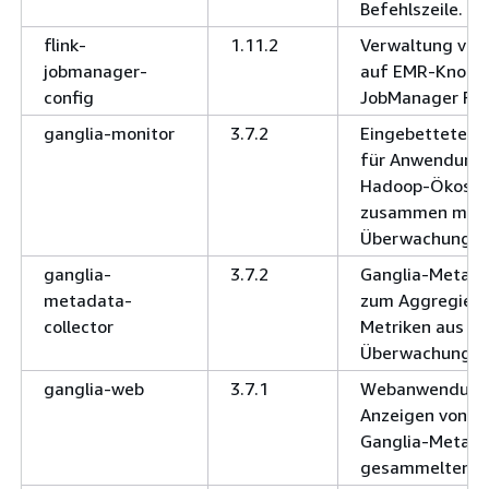
Befehlszeile.
flink-
1.11.2
Verwaltung von
jobmanager-
auf EMR-Knoten
config
JobManager Flin
ganglia-monitor
3.7.2
Eingebetteter 
für Anwendung
Hadoop-Ökosy
zusammen mit 
Überwachungsa
ganglia-
3.7.2
Ganglia-Metada
metadata-
zum Aggregiere
collector
Metriken aus Ga
Überwachungsa
ganglia-web
3.7.1
Webanwendung
Anzeigen von d
Ganglia-Metada
gesammelten Me