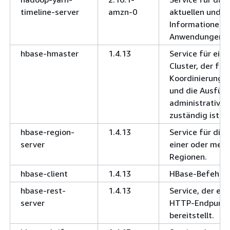
timeline-server
amzn-0
aktuellen und h
Informationen 
Anwendungen.
hbase-hmaster
1.4.13
Service für ein
Cluster, der für
Koordinierung 
und die Ausfüh
administrativen
zuständig ist.
hbase-region-
1.4.13
Service für die 
server
einer oder mehr
Regionen.
hbase-client
1.4.13
HBase-Befehlsze
hbase-rest-
1.4.13
Service, der ei
server
HTTP-Endpunkt
bereitstellt.