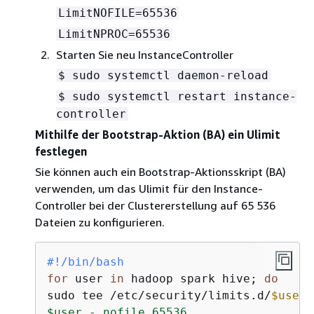
LimitNOFILE=65536
LimitNPROC=65536
Starten Sie neu InstanceController
$ sudo systemctl daemon-reload
$ sudo systemctl restart instance-
controller
Mithilfe der Bootstrap-Aktion (BA) ein Ulimit
festlegen
Sie können auch ein Bootstrap-Aktionsskript (BA)
verwenden, um das Ulimit für den Instance-
Controller bei der Clustererstellung auf 65 536
Dateien zu konfigurieren.
#!/bin/bash
for
 user 
in
 hadoop spark hive; 
do
sudo tee /etc/security/limits.d/
$user
.
$user - nofile 65536
