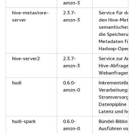
amzn-3
hive-metastore-
2.3.7-
Service für den 
server
amzn-3
den Hive-Metast
semantisches R
die Speicherung
Metadaten für 
Hadoop-Operati
hive-server2
2.3.7-
Service zur An
amzn-3
Hive-Abfragen 
Webanfragen.
hudi
0.6.0-
Inkrementelles
amzn-0
Verarbeitungs-
Stromversorgun
Datenpipline be
Latenz und hoher
hudi-spark
0.6.0-
Bündel-Biblioth
amzn-0
Ausführen von 