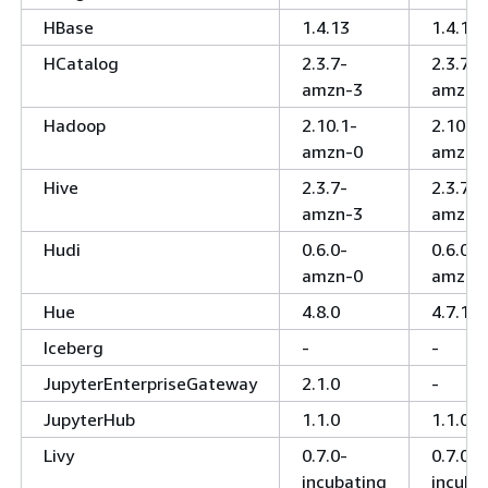
HBase
1.4.13
1.4.13
HCatalog
2.3.7-
2.3.7-
amzn-3
amzn-
Hadoop
2.10.1-
2.10.0-
amzn-0
amzn-0
Hive
2.3.7-
2.3.7-
amzn-3
amzn-
Hudi
0.6.0-
0.6.0-
amzn-0
amzn-
Hue
4.8.0
4.7.1
Iceberg
-
-
JupyterEnterpriseGateway
2.1.0
-
JupyterHub
1.1.0
1.1.0
Livy
0.7.0-
0.7.0-
incubating
incuba