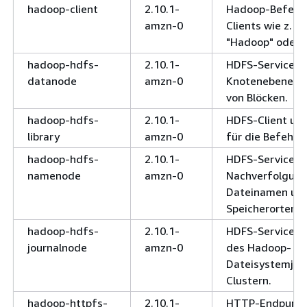
hadoop-client
2.10.1-
Hadoop-Befehls
amzn-0
Clients wie z. B.
"Hadoop" oder "
hadoop-hdfs-
2.10.1-
HDFS-Service a
datanode
amzn-0
Knotenebene zu
von Blöcken.
hadoop-hdfs-
2.10.1-
HDFS-Client und
library
amzn-0
für die Befehlsz
hadoop-hdfs-
2.10.1-
HDFS-Service fü
namenode
amzn-0
Nachverfolgung
Dateinamen und
Speicherorten.
hadoop-hdfs-
2.10.1-
HDFS-Service z
journalnode
amzn-0
des Hadoop-
Dateisystemjou
Clustern.
hadoop-httpfs-
2.10.1-
HTTP-Endpunkt