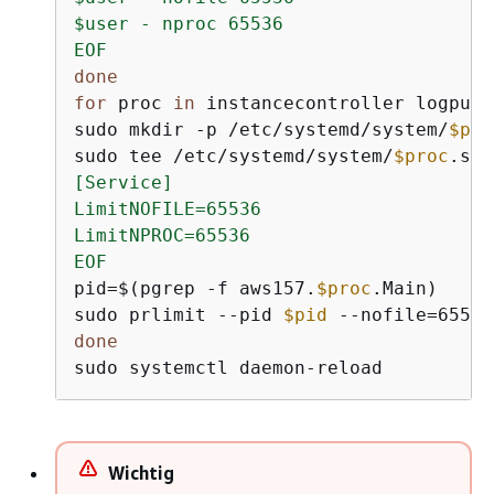
$user - nproc 65536

EOF
done
for
 proc 
in
 instancecontroller logpush
sudo mkdir -p /etc/systemd/system/
$pro
sudo tee /etc/systemd/system/
$proc
.ser
[Service]

LimitNOFILE=65536

LimitNPROC=65536

EOF
pid=$(pgrep -f aws157.
$proc
.Main)

sudo prlimit --pid 
$pid
done
sudo systemctl daemon-reload
Wichtig