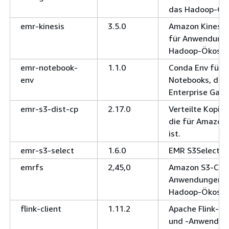
das Hadoop-Ök
emr-kinesis
3.5.0
Amazon Kinesis
für Anwendung
Hadoop-Ökosys
emr-notebook-
1.1.0
Conda Env für 
env
Notebooks, das 
Enterprise Gate
emr-s3-dist-cp
2.17.0
Verteilte Kopi
die für Amazon 
ist.
emr-s3-select
1.6.0
EMR S3Select-K
emrfs
2,45,0
Amazon S3-Conn
Anwendungen a
Hadoop-Ökosys
flink-client
1.11.2
Apache Flink-Cli
und -Anwendung