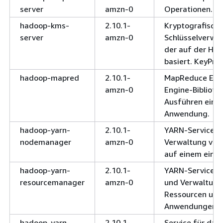
server
amzn-0
Operationen.
hadoop-kms-
2.10.1-
Kryptografische
server
amzn-0
Schlüsselverwal
der auf der Ha
basiert. KeyPro
hadoop-mapred
2.10.1-
MapReduce Exe
amzn-0
Engine-Bibliot
Ausführen eine
Anwendung.
hadoop-yarn-
2.10.1-
YARN-Service fü
nodemanager
amzn-0
Verwaltung von
auf einem einze
hadoop-yarn-
2.10.1-
YARN-Service f
resourcemanager
amzn-0
und Verwaltung 
Ressourcen und 
Anwendungen.
hadoop-yarn-
2.10.1-
Service für das