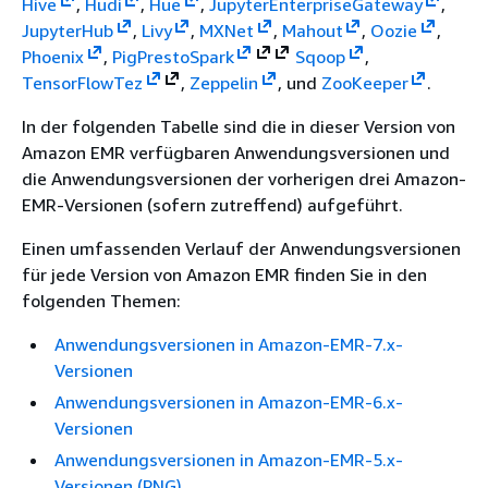
Hive
,
Hudi
,
Hue
,
JupyterEnterpriseGateway
,
JupyterHub
,
Livy
,
MXNet
,
Mahout
,
Oozie
,
Phoenix
,
Pig
Presto
Spark
Sqoop
,
TensorFlow
Tez
,
Zeppelin
, und
ZooKeeper
.
In der folgenden Tabelle sind die in dieser Version von
Amazon EMR verfügbaren Anwendungsversionen und
die Anwendungsversionen der vorherigen drei Amazon-
EMR-Versionen (sofern zutreffend) aufgeführt.
Einen umfassenden Verlauf der Anwendungsversionen
für jede Version von Amazon EMR finden Sie in den
folgenden Themen:
Anwendungsversionen in Amazon-EMR-7.x-
Versionen
Anwendungsversionen in Amazon-EMR-6.x-
Versionen
Anwendungsversionen in Amazon-EMR-5.x-
Versionen (PNG)