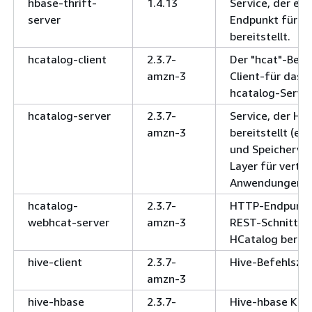
hbase-thrift-
1.4.13
Service, der ein
server
Endpunkt für H
bereitstellt.
hcatalog-client
2.3.7-
Der "hcat"-Befe
amzn-3
Client-für das 
hcatalog-Server
hcatalog-server
2.3.7-
Service, der HC
amzn-3
bereitstellt (ei
und Speicherve
Layer für vertei
Anwendungen).
hcatalog-
2.3.7-
HTTP-Endpunkt,
webhcat-server
amzn-3
REST-Schnittste
HCatalog bereits
hive-client
2.3.7-
Hive-Befehlszei
amzn-3
hive-hbase
2.3.7-
Hive-hbase Klie