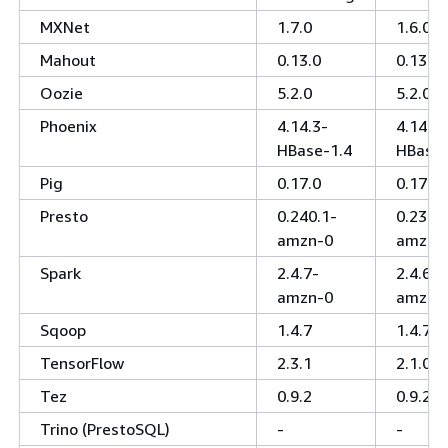
MXNet
1.7.0
1.6.0
Mahout
0.13.0
0.13.0
Oozie
5.2.0
5.2.0
Phoenix
4.14.3-
4.14.3-
HBase-1.4
HBase-
Pig
0.17.0
0.17.0
Presto
0.240.1-
0.238.
amzn-0
amzn-
Spark
2.4.7-
2.4.6-
amzn-0
amzn-0
Sqoop
1.4.7
1.4.7
TensorFlow
2.3.1
2.1.0
Tez
0.9.2
0.9.2
Trino (PrestoSQL)
-
-