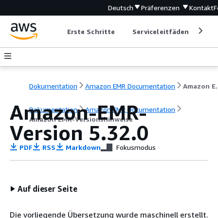
Deutsch
Präferenzen
Kontakt
F
Erste Schritte
Serviceleitfäden
Ent
Dokumentation
Amazon EMR Documentation
Amazon EM
Amazon-EMR-
Dokumentation
Amazon EMR Documentation
Amazon EMR-Versionshinweise
Version 5.32.0
PDF
RSS
Markdown
Fokusmodus
Auf dieser Seite
Die vorliegende Übersetzung wurde maschinell erstellt.