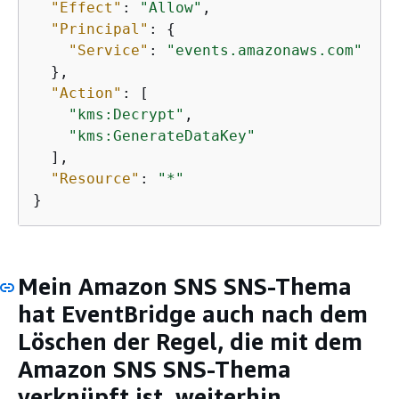
"Effect"
: 
"Allow"
,

"Principal"
: 
{
"Service"
: 
"events.amazonaws.com"
  },

"Action"
: [

"kms:Decrypt"
,

"kms:GenerateDataKey"
  ],

"Resource"
: 
"*"
}
Mein Amazon SNS SNS-Thema
hat EventBridge auch nach dem
Löschen der Regel, die mit dem
Amazon SNS SNS-Thema
verknüpft ist, weiterhin