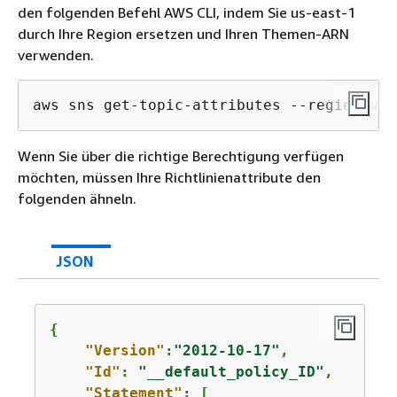
den folgenden Befehl AWS CLI, indem Sie us-east-1
durch Ihre Region ersetzen und Ihren Themen-ARN
verwenden.
aws sns get-topic-attributes --region 
us-
Wenn Sie über die richtige Berechtigung verfügen
möchten, müssen Ihre Richtlinienattribute den
folgenden ähneln.
JSON
{
"Version"
:
"2012-10-17"
,

"Id"
: 
"__default_policy_ID"
,

"Statement"
: [
