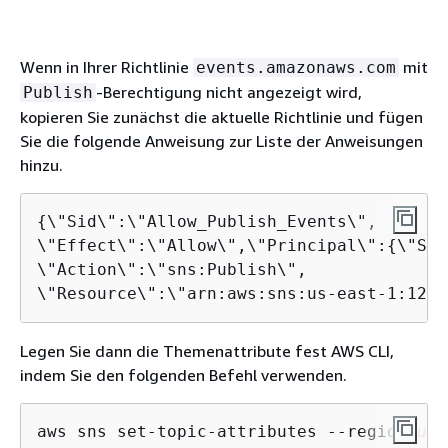
Wenn in Ihrer Richtlinie
mit
events.amazonaws.com
-Berechtigung nicht angezeigt wird,
Publish
kopieren Sie zunächst die aktuelle Richtlinie und fügen
Sie die folgende Anweisung zur Liste der Anweisungen
hinzu.
{
\"Sid\":\"Allow_Publish_Events\",

\"Effect\":\"Allow\",\"Principal\":
{
\"Ser
\"Action\":\"sns:Publish\",

\"Resource\":\"arn:aws:sns:us-east-1:1234
Legen Sie dann die Themenattribute fest AWS CLI,
indem Sie den folgenden Befehl verwenden.
aws sns set-topic-attributes --region 
us-