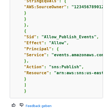
"StringEquals"
: 
{
"AWS:SourceOwner"
: 
"123456789012"
    }

    }

    },

{
"Sid"
: 
"Allow_Publish_Events"
,

"Effect"
: 
"Allow"
,

"Principal"
: 
{
"Service"
: 
"events.amazonaws.com"
    },

"Action"
: 
"sns:Publish"
,

"Resource"
: 
"arn:aws:sns:us-east-1:
    }

    ]

    }
Feedback geben