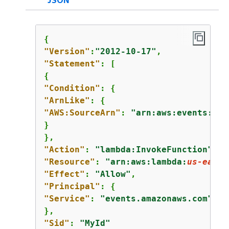
{
"Version"
:
"2012-10-17"
"Statement"
{
"Condition"
: 
{
"ArnLike"
: 
{
"AWS:SourceArn"
: 
"arn:aws:events:
us-
}

"Action"
: 
"lambda:InvokeFunction"
"Resource"
: 
"arn:aws:lambda:
us-east-
"Effect"
: 
"Allow"
"Principal"
: 
{
"Service"
: 
"events.amazonaws.com"
"Sid"
: 
"MyId"