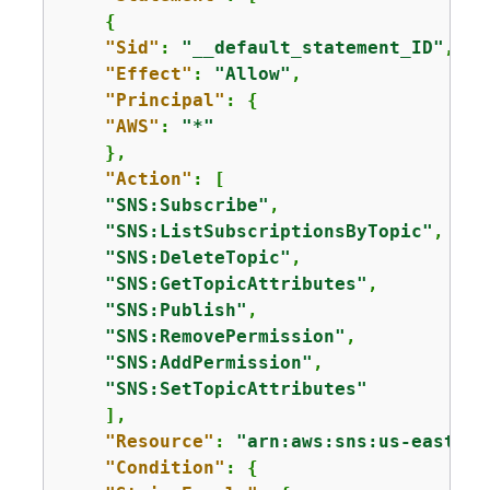
{
"Sid"
: 
"__default_statement_ID"
,

"Effect"
: 
"Allow"
,

"Principal"
: 
{
"AWS"
: 
"*"
    },

"Action"
: [

"SNS:Subscribe"
,

"SNS:ListSubscriptionsByTopic"
,

"SNS:DeleteTopic"
,

"SNS:GetTopicAttributes"
,

"SNS:Publish"
,

"SNS:RemovePermission"
,

"SNS:AddPermission"
,

"SNS:SetTopicAttributes"
    ],

"Resource"
: 
"arn:aws:sns:us-east-1:
"Condition"
: 
{