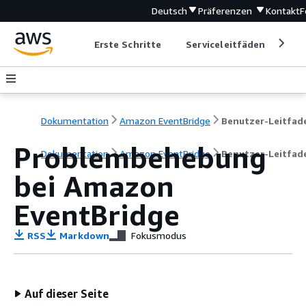
Deutsch
Präferenzen
Kontakt
F
Erste Schritte
Serviceleitfäden
Ent
Dokumentation
Amazon EventBridge
Benutzer-Leitfad
Problembehebung
Dokumentation
Amazon EventBridge
Benutzer-Leitfad
bei Amazon
EventBridge
RSS
Markdown
Fokusmodus
Auf dieser Seite