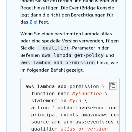
indem Sie sie entfernen und dann wieder zur
Regel hinzufügen. Die EventBridge Konsole
legt dann die richtigen Berechtigungen für
das
Ziel
fest.
Wenn Sie einen bestimmten Lambda-Alias
oder eine spezielle Version verwenden, fügen
Sie die
-Parameter in den
--qualifier
Befehlen
und
aws lambda get-policy
hinzu, wie
aws lambda add-permission
im folgenden Befehl gezeigt.
aws lambda add-permission \

--function-name 
MyFunction
 \

--statement-id 
MyId
 \

--action 'lambda:InvokeFunction' \

--principal events.amazonaws.com \

--source-arn arn:aws:events:us-east-
--qualifier 
alias or version