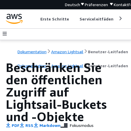
Deutsch
Präferenzen
Kontakt
F
Erste Schritte
Serviceleitfäden
Ent
Dokumentation
Amazon Lightsail
Benutzer-Leitfaden
Beschränken Sie
Dokumentation
Amazon Lightsail
Benutzer-Leitfaden
den öffentlichen
Zugriff auf
Lightsail-Buckets
und -Objekte
PDF
RSS
Markdown
Fokusmodus