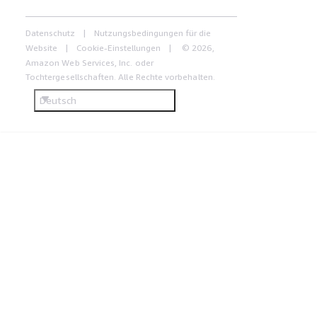
Datenschutz
Nutzungsbedingungen für die
Website
Cookie-Einstellungen
© 2026,
Amazon Web Services, Inc. oder
Tochtergesellschaften. Alle Rechte vorbehalten.
Deutsch