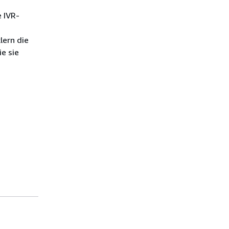
e IVR-
lern die
e sie