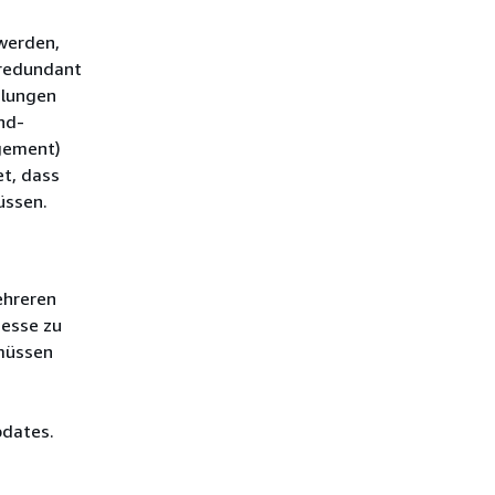
werden,
 redundant
hlungen
nd-
gement)
et, dass
üssen.
ehreren
zesse zu
 müssen
pdates.