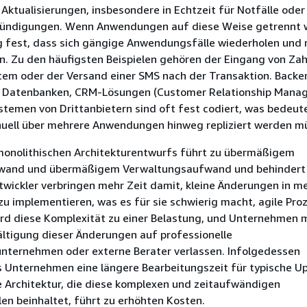
ktualisierungen, insbesondere in Echtzeit für Notfälle oder
nkündigungen. Wenn Anwendungen auf diese Weise getrennt 
ig fest, dass sich gängige Anwendungsfälle wiederholen und
n. Zu den häufigsten Beispielen gehören der Eingang von Za
stem oder der Versand einer SMS nach der Transaktion. Backe
u Datenbanken, CRM-Lösungen (Customer Relationship Mana
temen von Drittanbietern sind oft fest codiert, was bedeut
ell über mehrere Anwendungen hinweg repliziert werden m
 monolithischen Architekturentwurfs führt zu übermäßigem
wand und übermäßigem Verwaltungsaufwand und behindert
twickler verbringen mehr Zeit damit, kleine Änderungen in m
u implementieren, was es für sie schwierig macht, agile Pro
ird diese Komplexität zu einer Belastung, und Unternehmen
ältigung dieser Änderungen auf professionelle
unternehmen oder externe Berater verlassen. Infolgedessen
s Unternehmen eine längere Bearbeitungszeit für typische U
e Architektur, die diese komplexen und zeitaufwändigen
en beinhaltet, führt zu erhöhten Kosten.