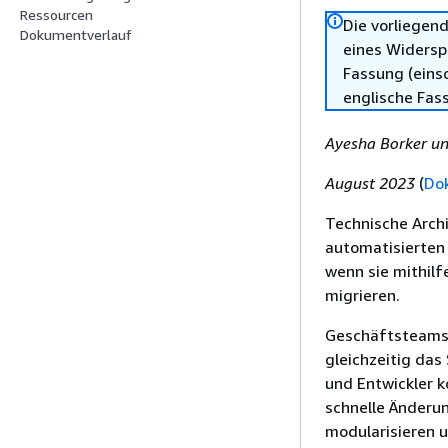
Ressourcen
Die vorliegend
Dokumentverlauf
eines Widersp
Fassung (einsc
englische Fas
Ayesha Borker u
August 2023
(
Do
Technische Archi
automatisierten 
wenn sie mithil
migrieren.
Geschäftsteams 
gleichzeitig das
und Entwickler k
schnelle Änderun
modularisieren 