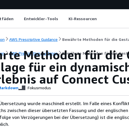
itfäden
Entwickler-Tools
KI-Ressourcen
ion
AWS Prescriptive Guidance
rte Methoden für die 
ion
AWS Prescriptive Guidance
Bewährte Methoden für die Gesta
lage für ein dynamisc
rlebnis auf Connect C
arkdown
Fokusmodus
Übersetzung wurde maschinell erstellt. Im Falle eines Konflik
chs zwischen dieser übersetzten Fassung und der englischen
infolge von Verzögerungen bei der Übersetzung) ist die englis
ich.