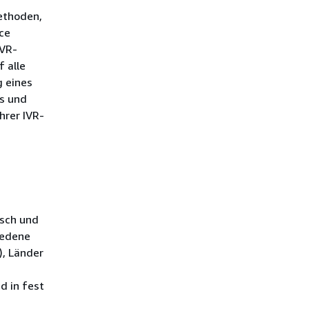
ethoden,
ce
IVR-
 alle
g eines
s und
hrer IVR-
isch und
iedene
), Länder
d in fest