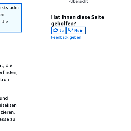
-Übersicht
ikts oder
en
Hat Ihnen diese Seite
 die
geholfen?
Ja
Nein
Feedback geben
t, die
erfinden,
ntrum
 und
hitekten
zieren,
esse zu