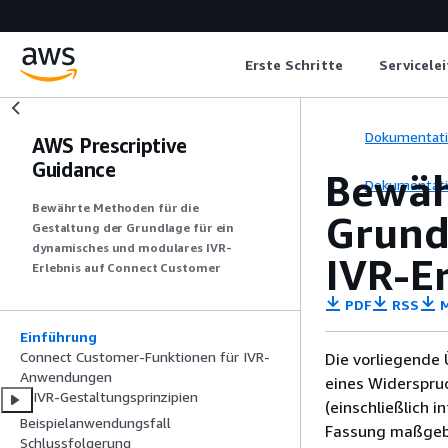
Erste Schritte
Servicele
Dokumentat
AWS Prescriptive
Guidance
Bewäh
Dokumentat
Bewährte Methoden für die
Grund
Gestaltung der Grundlage für ein
dynamisches und modulares IVR-
IVR-E
Erlebnis auf Connect Customer
PDF
RSS
M
Einführung
Connect Customer-Funktionen für IVR-
Die vorliegende 
Anwendungen
eines Widerspru
IVR-Gestaltungsprinzipien
(einschließlich 
Beispielanwendungsfall
Fassung maßgebl
Schlussfolgerung