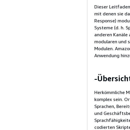
Dieser Leitfade
mit denen sie d
Response) modula
Systeme (d. h. S
anderen Kanäle a
modularen und s
Modulen. Amazon 
Anwendung hinzu
-Übersich
Herkömmliche Me
komplex sein. Or
Sprachen, Berei
und Geschäftsber
Sprachfähigkeite
codierten Skript