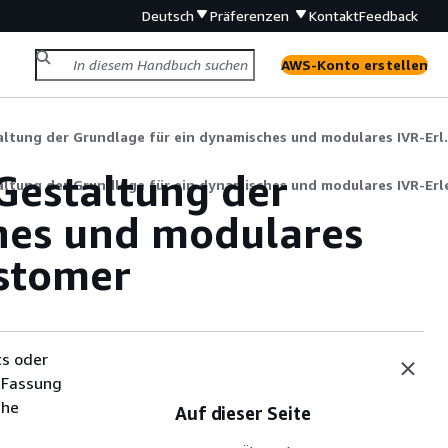
Deutsch
Präferenzen
Kontakt
Feedback
AWS-Konto erstellen
Bewährte Methoden für die Gestalt
Gestaltung der
ltung der Grundlage für ein dynamisches und modulares IVR-Erl
hes und modulares
ustomer
ts oder
 Fassung
che
Auf dieser Seite