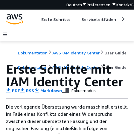
Deutsch
Präferenzen
Kontakt
F
Erste Schritte
Serviceleitfäden
Ent
Dokumentation
AWS IAM Identity Center
User Guide
Erste Schritte mit
Dokumentation
AWS IAM Identity Center
User Guide
IAM Identity Center
PDF
RSS
Markdown
Fokusmodus
Die vorliegende Übersetzung wurde maschinell erstellt.
Im Falle eines Konflikts oder eines Widerspruchs
zwischen dieser übersetzten Fassung und der
englischen Fassung (einschließlich infolge von