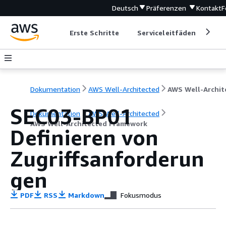
Deutsch
Präferenzen
Kontakt
F
Erste Schritte
Serviceleitfäden
Ent
Dokumentation
AWS Well-Architected
SEC03-BP01
Dokumentation
AWS Well-Architected
AWS Well-Architected Framework
Definieren von
Zugriffsanforderun
gen
PDF
RSS
Markdown
Fokusmodus