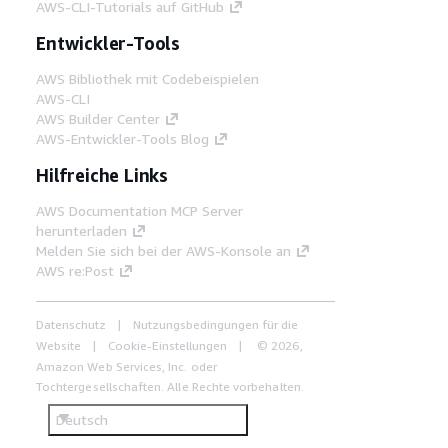
AWS-CLI-Tutorials auf GitHub
Entwickler-Tools
AWS Bibliothek mit Codebeispielen
AWS-CLI
AWS Builder Center
AWS-Entwickler-Tools Blog
Hilfreiche Links
AWS Documentation MCP Server
herunterladen
Melden Sie sich bei der AWS-Konsole an
AWS re:Post
Datenschutz
Nutzungsbedingungen für die
Website
Cookie-Einstellungen
© 2026,
Amazon Web Services, Inc. oder
Tochtergesellschaften. Alle Rechte vorbehalten.
Deutsch