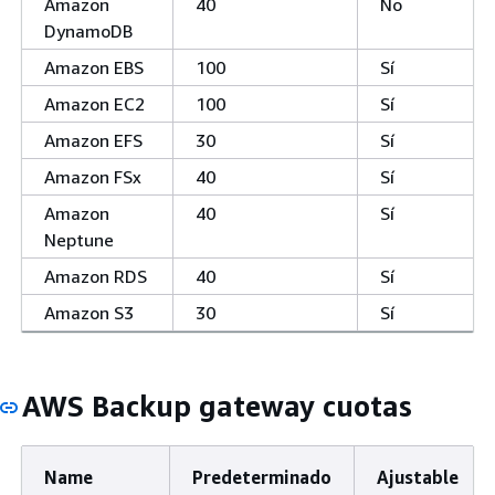
Amazon
40
No
DynamoDB
Amazon EBS
100
Sí
Amazon EC2
100
Sí
Amazon EFS
30
Sí
Amazon FSx
40
Sí
Amazon
40
Sí
Neptune
Amazon RDS
40
Sí
Amazon S3
30
Sí
AWS Backup gateway cuotas
Name
Predeterminado
Ajustable