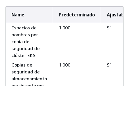
Name
Predeterminado
Ajustable
Espacios de
1 000
Sí
nombres por
copia de
seguridad de
clúster EKS
Copias de
1 000
Sí
seguridad de
almacenamiento
persistente por
cada copia de
seguridad de un
clúster
Restaure los
1
No
trabajos por