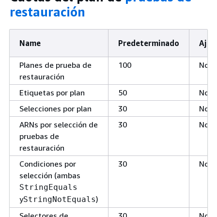
restauración
Name
Predeterminado
Ajus
Planes de prueba de
100
No
restauración
Etiquetas por plan
50
No
Selecciones por plan
30
No
ARNs por selección de
30
No
pruebas de
restauración
Condiciones por
30
No
selección (ambas
StringEquals
y
)
StringNotEquals
Selectores de
30
No