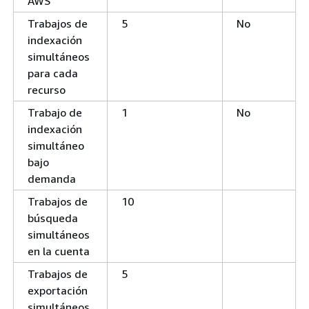
AWS
Trabajos de
5
No
indexación
simultáneos
para cada
recurso
Trabajo de
1
No
indexación
simultáneo
bajo
demanda
Trabajos de
10
búsqueda
simultáneos
en la cuenta
Trabajos de
5
exportación
simultáneos