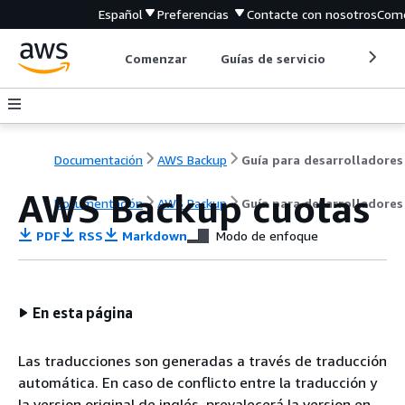
Español
Preferencias
Contacte con nosotros
Come
Comenzar
Guías de servicio
Herrami
Documentación
AWS Backup
Guía para desarrolladores
AWS Backup cuotas
Documentación
AWS Backup
Guía para desarrolladores
PDF
RSS
Markdown
Modo de enfoque
En esta página
Las traducciones son generadas a través de traducción
automática. En caso de conflicto entre la traducción y
la version original de inglés, prevalecerá la version en