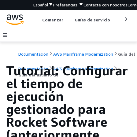
Español
Preferencias
Contacte con nosotros
Come
Comenzar
Guías de servicio
Herrami
Documentación
AWS Mainframe Modernization
Tutorial: Configurar
Documentación
AWS Mainframe Modernization
Guía del usuario de
el tiempo de
ejecución
gestionado para
Rocket Software
(anteriormente