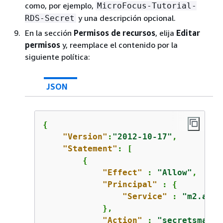
como, por ejemplo,
MicroFocus-Tutorial-
y una descripción opcional.
RDS-Secret
En la sección
Permisos de recursos
, elija
Editar
permisos
y, reemplace el contenido por la
siguiente política:
JSON
{
"Version"
:
"2012-10-17"
,

"Statement"
: [

{
"Effect"
 : 
"Allow"
,

"Principal"
 : 
{
"Service"
 : 
"m2.amaz
            },

"Action"
 : 
"secretsmanag