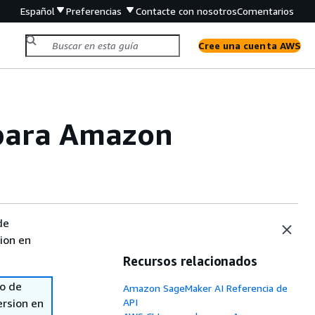
Español
Preferencias
Contacte con nosotros
Comentarios
Cree una cuenta AWS
 para Amazon
de
sion en
Recursos relacionados
so de
Amazon SageMaker AI Referencia de
ersion en
API