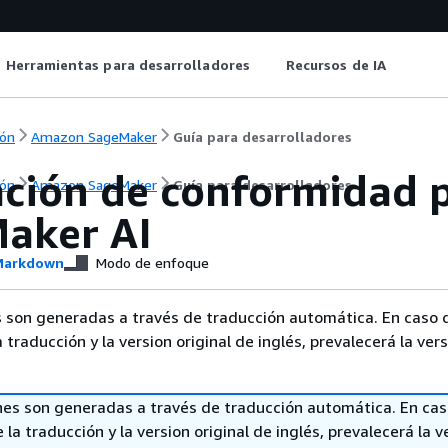
Herramientas para desarrolladores
Recursos de IA
ón
Amazon SageMaker
Guía para desarrolladores
ación de conformidad
ón
Amazon SageMaker
Guía para desarrolladores
aker AI
arkdown
Modo de enfoque
 son generadas a través de traducción automática. En caso 
a traducción y la version original de inglés, prevalecerá la ver
nes son generadas a través de traducción automática. En ca
 la traducción y la version original de inglés, prevalecerá la v