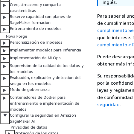
inglés.
Cree, almacene y comparta
características
Para saber si un
Reserve capacidad con planes de
SageMaker formación
de cumplimiento 
Entrenamiento de modelos
cumplimiento Se
Nova Forge
que le interese.
Personalización de modelos
cumplimiento >
Implementar modelos para inferencia
Puede descargar 
Implementación de MLOps
obtener más inf
Supervisión de la calidad de los datos y
los modelos
Su responsabilid
Evaluación, explicación y detección del
por la confidenc
sesgo en los modelos
Modo de gobernanza
leyes y reglamen
de conformidad a
Contenedores de Docker para
entrenamiento e implementación de
seguridad
.
modelos
Configurar la seguridad en Amazon
SageMaker AI
Privacidad de datos
Protección de los datos