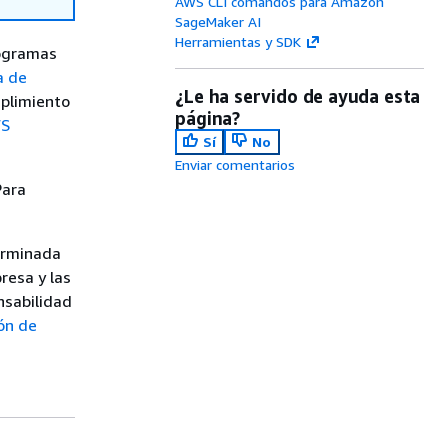
AWS CLI comandos para Amazon
SageMaker AI
Herramientas y SDK
rogramas
a de
¿Le ha servido de ayuda esta
mplimiento
página?
S
Sí
No
Enviar comentarios
Para
terminada
resa y las
nsabilidad
ón de