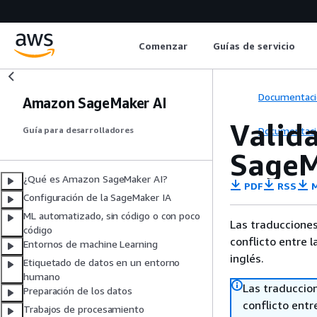
Comenzar
Guías de servicio
Documentaci
Amazon SageMaker AI
Valid
Documentaci
Guía para desarrolladores
SageM
¿Qué es Amazon SageMaker AI?
PDF
RSS
M
Configuración de la SageMaker IA
ML automatizado, sin código o con poco
Las traducciones
código
conflicto entre l
Entornos de machine Learning
inglés.
Etiquetado de datos en un entorno
humano
Las traduccio
Preparación de los datos
conflicto entre
Trabajos de procesamiento