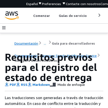
Español
Preferencias
Contacte con nosotros
Come
Comenzar
Guías de servicio
Herrami
Documentación
...
Guía para desarrolladores
Requisitos previos
Documentación
Amazon Simple Notification Service
Guía para desarrolladores
para el registro del
estado de entrega
PDF
RSS
Markdown
Modo de enfoque
Las traducciones son generadas a través de traducción
automática. En caso de conflicto entre la traducción y