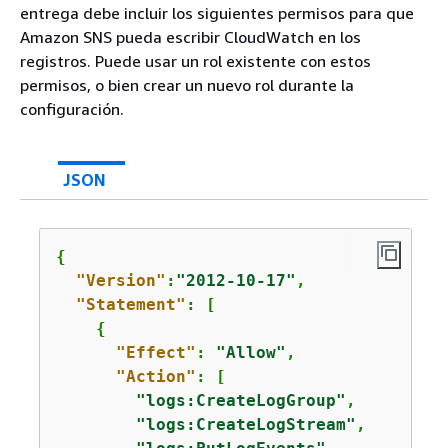
entrega debe incluir los siguientes permisos para que
Amazon SNS pueda escribir CloudWatch en los
registros. Puede usar un rol existente con estos
permisos, o bien crear un nuevo rol durante la
configuración.
JSON
{
"Version"
:
"2012-10-17"
,

"Statement"
: [

{
"Effect"
: 
"Allow"
,

"Action"
: [

"logs:CreateLogGroup"
,

"logs:CreateLogStream"
,
