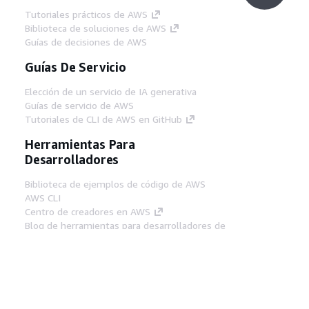
Tutoriales prácticos de AWS
Biblioteca de soluciones de AWS
Guías de decisiones de AWS
Guías De Servicio
Elección de un servicio de IA generativa
Guías de servicio de AWS
Tutoriales de CLI de AWS en GitHub
Herramientas Para
Desarrolladores
Biblioteca de ejemplos de código de AWS
AWS CLI
Centro de creadores en AWS
Blog de herramientas para desarrolladores de
AWS
Enlaces Útiles
Descarga del servidor MCP de documentación
de AWS