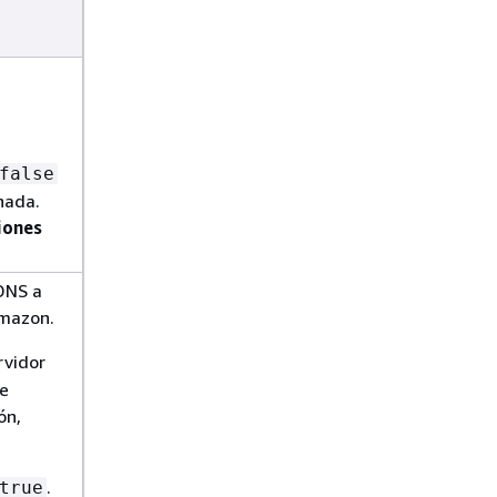
false
nada.
iones
 DNS a
Amazon.
rvidor
de
ón,
.
true