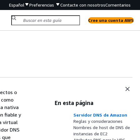
Español
Preferencias
Contacte con nosotros
Comentarios
Cree una cuenta AWS
tectos o
o como
En esta página
a nativa
n fiable y
Servidor DNS de Amazon
Reglas y consideraciones
 virtual
Nombres de host de DNS de
vidor DNS
instancias de EC2
s que
Atributos DNS para la VPC