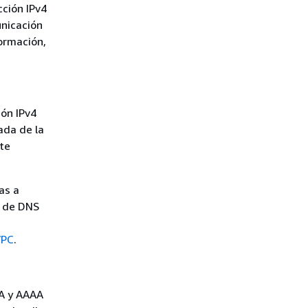
cción IPv4
unicación
ormación,
ión IPv4
vada de la
lte
as a
n de DNS
VPC
.
 A y AAAA