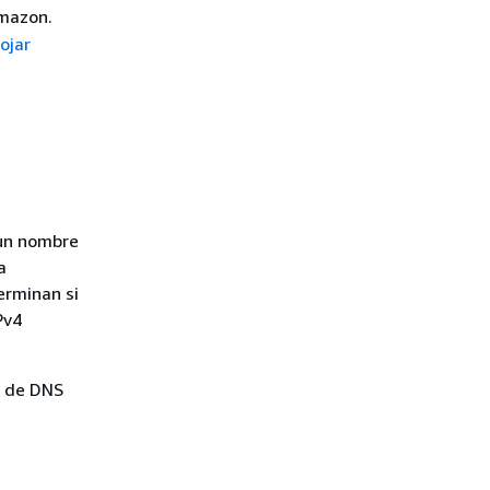
Amazon.
ojar
 un nombre
a
erminan si
Pv4
t de DNS