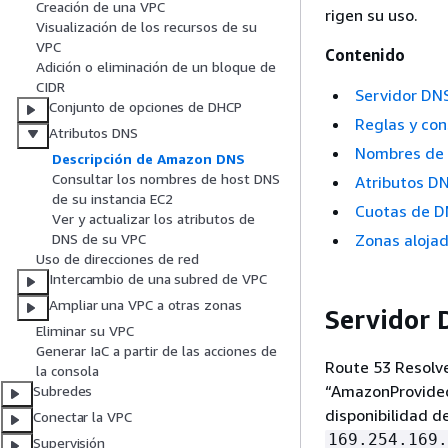
Creación de una VPC
rigen su uso.
Visualización de los recursos de su
VPC
Contenido
Adición o eliminación de un bloque de
CIDR
Servidor DN
Conjunto de opciones de DHCP
Reglas y con
Atributos DNS
Nombres de 
Descripción de Amazon DNS
Consultar los nombres de host DNS
Atributos DN
de su instancia EC2
Cuotas de 
Ver y actualizar los atributos de
Zonas alojad
DNS de su VPC
Uso de direcciones de red
Intercambio de una subred de VPC
Ampliar una VPC a otras zonas
Servidor
Eliminar su VPC
Generar IaC a partir de las acciones de
Route 53 Resolv
la consola
“AmazonProvided
Subredes
disponibilidad d
Conectar la VPC
169.254.169.
Supervisión