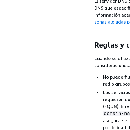
El servidor DNS 
DNS que especifi
información acer
zonas alojadas p
Reglas y 
Cuando se utiliz
consideraciones.
No puede fil
red o grupos
Los servicio
requieren qu
(FQDN). En e
domain-na
asegurarse d
posibilidad 