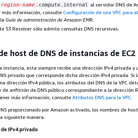
al servidor DNS de 
region-name
.compute.internal
r más información, consulte
Configuración de una VPC para al
 la
Guía de administración de Amazon EMR
.
 53 Resolver sólo admite consultas DNS recursivas.
e host de DNS de instancias de EC2
 instancia, esta siempre recibe una dirección IPv4 privada y
DNS privado que corresponde dicha dirección IPv4 privada. Si l
na dirección IPv4 pública, los atributos del DNS de la VPC det
 de anfitrión de DNS público correspondiente a la dirección I
tener más información, consulte
Atributos DNS para la VPC
.
 DNS proporcionado por Amazon activado, los nombres de hos
la siguiente manera.
de IPv4 privado