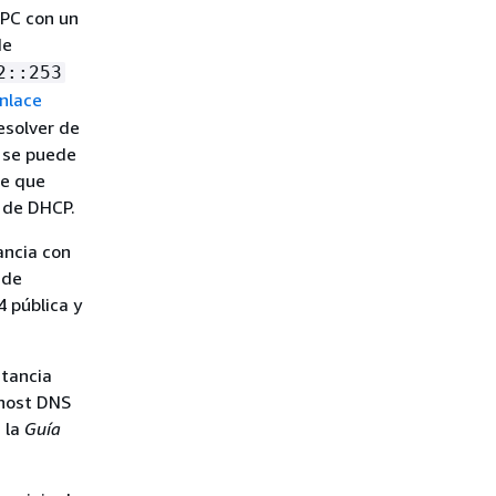
VPC con un
de
2::253
enlace
esolver de
, se puede
re que
 de DHCP.
ancia con
 de
4 pública y
stancia
 host DNS
 la
Guía