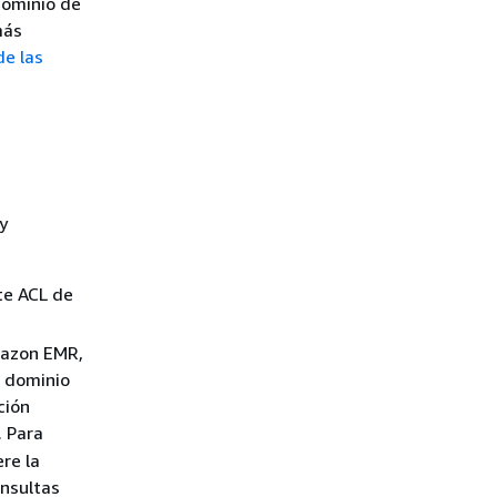
dominio de
más
e las
y
te ACL de
mazon EMR,
e dominio
ción
. Para
re la
onsultas