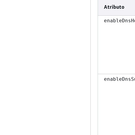
Atributo
enableDnsH
enableDnsS