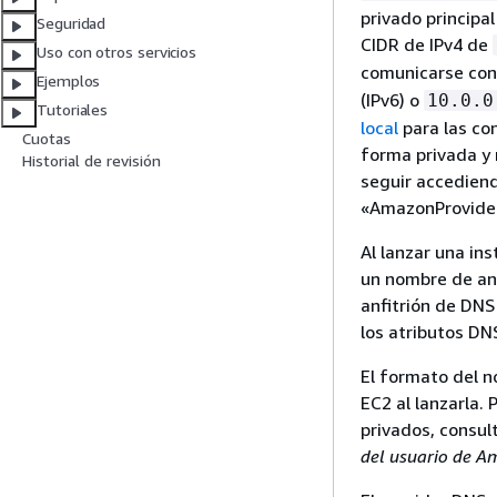
privado principa
Seguridad
CIDR de IPv4 de
Uso con otros servicios
comunicarse con
Ejemplos
(IPv6) o
10.0.0
Tutoriales
local
para las co
Cuotas
forma privada y 
Historial de revisión
seguir accediend
«AmazonProvided
Al lanzar una ins
un nombre de anf
anfitrión de DNS 
los atributos DN
El formato del 
EC2 al lanzarla.
privados, consul
del usuario de 