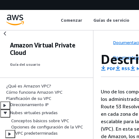
Comenzar
Guías de servicio
Documentaci
Amazon Virtual Private
Cloud
Descr
Documentaci
Guía del usuario
PDF
RSS
M
¿Qué es Amazon VPC?
Uno de los compo
Cómo funciona Amazon VPC
Planificación de su VPC
los administrad
Direccionamiento IP
Route 53 Resolve
Nubes virtuales privadas
en cada zona de 
Conceptos básicos sobre VPC
escalable para l
Opciones de configuración de la VPC
(VPC). En esta s
VPC predeterminadas
de Amazon, los n