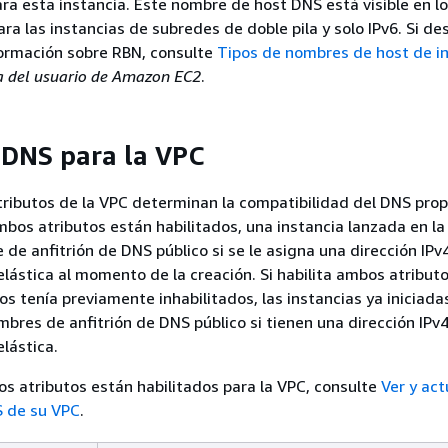
ra esta instancia. Este nombre de host DNS está visible en lo
ara las instancias de subredes de doble pila y solo IPv6. Si de
ormación sobre RBN, consulte
Tipos de nombres de host de i
a del usuario de Amazon EC2
.
 DNS para la VPC
tributos de la VPC determinan la compatibilidad del DNS pro
ambos atributos están habilitados, una instancia lanzada en l
de anfitrión de DNS público si se le asigna una dirección IPv4
 elástica al momento de la creación. Si habilita ambos atribut
os tenía previamente inhabilitados, las instancias ya iniciada
mbres de anfitrión de DNS público si tienen una dirección IPv4
elástica.
 los atributos están habilitados para la VPC, consulte
Ver y act
S de su VPC
.