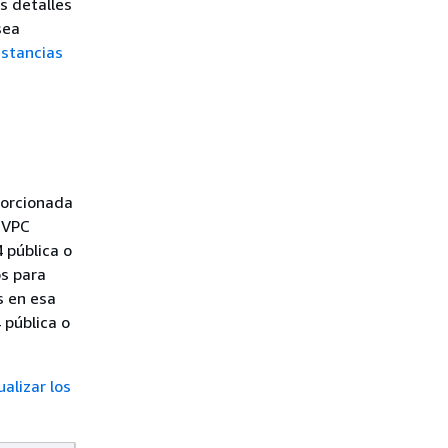
s detalles
sea
nstancias
porcionada
a VPC
 pública o
os para
s en esa
 pública o
ualizar los