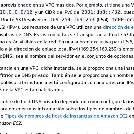
l aprovisionado en su VPC más dos. Por ejemplo, si tiene una 
y un CIDR de IPv6 de
, pue
10.0.0.0/16
2001:db8::/32
 Route 53 Resolver en
(IPv4),
169.254.169.253
fd00:ec
(IPv4). Los recursos de una VPC utilizan una
dirección de 
.2
nsultas de DNS. Estas consultas se transportan al Route 53 R
no están visibles en la red. En una subred exclusiva para IPv6
o a la dirección de enlace local IPv4 (169.254.169.253) siemp
DNS» sea el nombre del servidor en el conjunto de opciones
tancia en una VPC, dicha instancia, se le proporciona una inst
itrión de DNS privado. También se le proporciona un nombre
público si la instancia está configurada con una dirección IPv
S de la VPC están habilitados.
nombre de host DNS privado depende de cómo configure la in
 Para obtener más información sobre los tipos de nombres de
te
Tipos de nombres de host de instancias de Amazon EC2
en
Amazon EC2
.