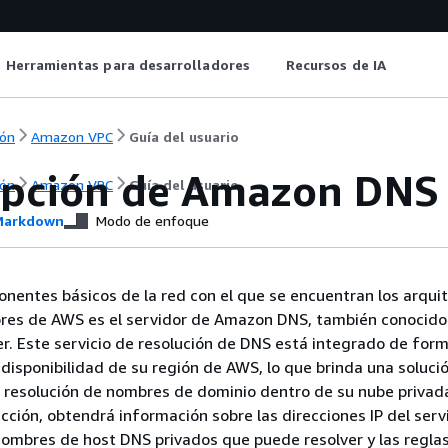
Herramientas para desarrolladores
Recursos de IA
ón
Amazon VPC
Guía del usuario
ipción de Amazon DNS
ón
Amazon VPC
Guía del usuario
arkdown
Modo de enfoque
nentes básicos de la red con el que se encuentran los arqui
ores de AWS es el servidor de Amazon DNS, también conocid
r. Este servicio de resolución de DNS está integrado de form
disponibilidad de su región de AWS, lo que brinda una solució
a resolución de nombres de dominio dentro de su nube privada
ección, obtendrá información sobre las direcciones IP del ser
ombres de host DNS privados que puede resolver y las regla