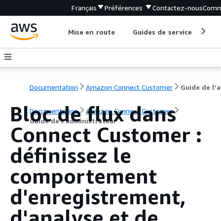
Français
Préférences
Contactez-nous
Comm
Mise en route
Guides de service
Out
Documentation
Amazon Connect Customer
G
Bloc de flux dans
Documentation
Amazon Connect Customer
Guide de l’administrateur
Connect Customer :
définissez le
comportement
d'enregistrement,
d'analyse et de