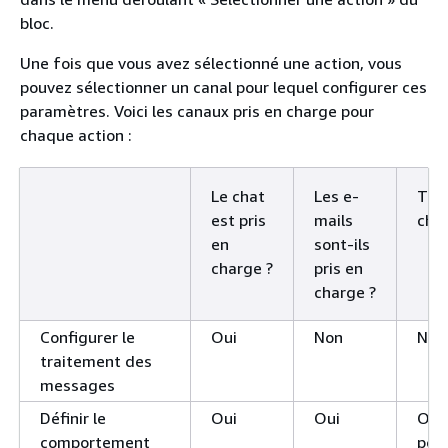
bloc.
Une fois que vous avez sélectionné une action, vous
pouvez sélectionner un canal pour lequel configurer ces
paramètres. Voici les canaux pris en charge pour
chaque action :
Le chat
Les e-
Tâch
est pris
mails
char
en
sont-ils
charge ?
pris en
charge ?
Configurer le
Oui
Non
Non
traitement des
messages
Définir le
Oui
Oui
Oui
comportement
pour