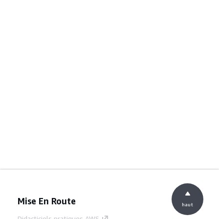
Mise En Route
haut
Didacticiels pratiques AWS