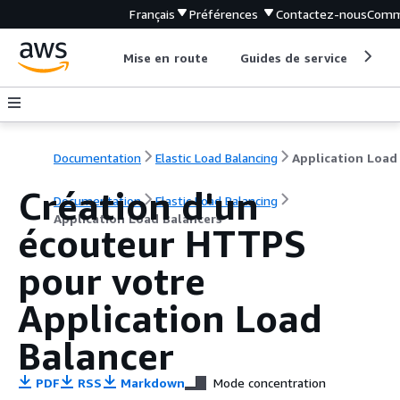
Français
Préférences
Contactez-nous
Comm
Mise en route
Guides de service
Out
Documentation
Elastic Load Balancing
Création d'un
Documentation
Elastic Load Balancing
Application Load Balancers
écouteur HTTPS
pour votre
Application Load
Balancer
PDF
RSS
Markdown
Mode concentration