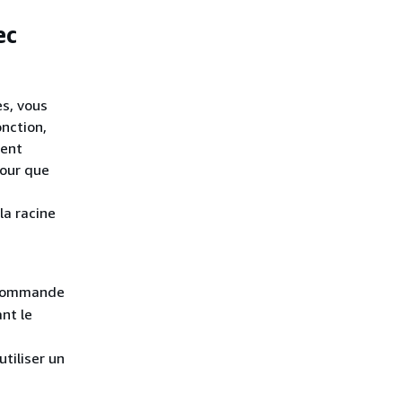
ec
s, vous
onction,
uent
Pour que
la racine
 commande
nt le
tiliser un