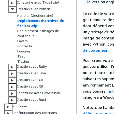
la version ang
Construire avec TypeScript
Création avec Python
Le code de votr
Handler (Gestionnaire)
gestionnaire de 
Déploiement d’archives de
dont dépend votr
fichiers .zip
Déploiement d’images de
un
package de d
conteneur
image de contene
Layers
avec Python, con
Contexte
de conteneur
.
Logging
Test
Pour créer votre
Tracing
pouvez utiliser l
Création avec Ruby
ou tout autre uti
Création avec Java
suivantes suppos
Création avec Go
environnement L
Création avec C#
vous pouvez
ins
Construire avec PowerShell
intégrée à Wind
Création avec Rust
Runtimes
Notez que Lambda
Configuration des fonctions
définir des auto