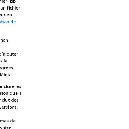
ier .zip
un fichier
our en
ation de
thon
d’ajouter
s la
tégrées
èles.
nclure les
sion du kit
nclut des
versions.
t
lèmes de
 votre