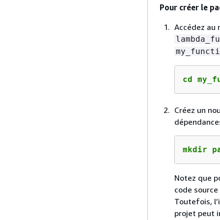
Pour créer le p
Accédez au r
lambda_fu
my_functi
cd my_f
Créez un nou
dépendance
mkdir p
Notez que po
code source 
Toutefois, l
projet peut 