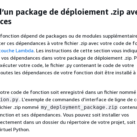
d’un package de déploiement .zip av
ces
e fonction dépend de packages ou de modules supplémentaire
ter ces dépendances à votre fichier .zip avec votre code de f
e couche Lambda
. Les instructions de cette section vous indiq
 vos dépendances dans votre package de déploiement .zip. 
écuter votre code, le fichier .py contenant le code de votre
toutes les dépendances de votre fonction doit être installé à 
tre code de fonction soit enregistré dans un fichier nommé
. L’exemple de commandes d’interface de ligne de
ion.py
fichier .zip nommé
contena
my_deployment_package.zip
nction et ses dépendances. Vous pouvez soit installer vos
ctement dans un dossier du répertoire de votre projet, soit u
rtuel Python.