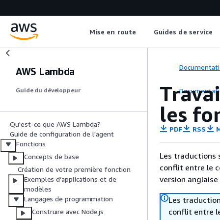
Mise en route
Guides de service
Documentati
AWS Lambda
Travai
Documentati
Guide du développeur
les f
Qu'est-ce que AWS Lambda?
PDF
RSS
M
Guide de configuration de l'agent
Fonctions
Les traductions 
Concepts de base
conflit entre le 
Création de votre première fonction
version anglaise
Exemples d’applications et de
modèles
Langages de programmation
Les traduction
conflit entre 
Construire avec Node.js