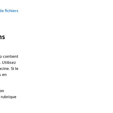
e fichiers
ns
p contient
 Utilisez
cine. Si le
s en
ion
 rubrique