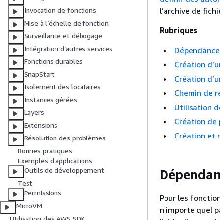
l’archive de fichi
Invocation de fonctions
Mise à l’échelle de fonction
Rubriques
Surveillance et débogage
Intégration d’autres services
Dépendances
Fonctions durables
Création d’
SnapStart
Création d’
Isolement des locataires
Chemin de re
Instances gérées
Utilisation 
Layers
Création de 
Extensions
Création et 
Résolution des problèmes
Bonnes pratiques
Exemples d’applications
Outils de développement
Dépendanc
Test
Permissions
Pour les fonctio
MicroVM
n’importe quel p
Utilisation des AWS SDK