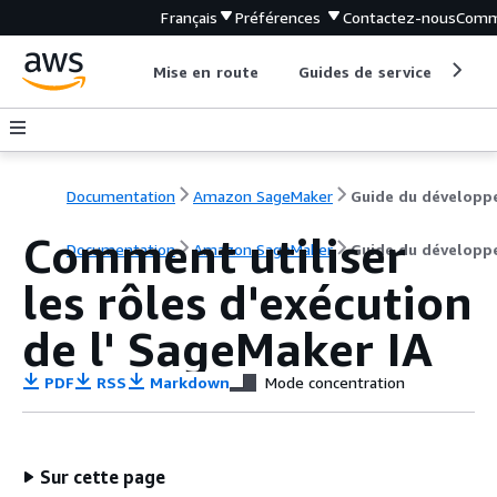
Français
Préférences
Contactez-nous
Comm
Mise en route
Guides de service
Out
Documentation
Amazon SageMaker
Guide du développ
Comment utiliser
Documentation
Amazon SageMaker
Guide du développ
les rôles d'exécution
de l' SageMaker IA
PDF
RSS
Markdown
Mode concentration
Sur cette page