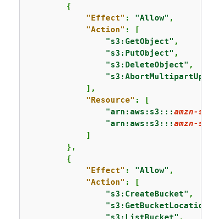
{
"Effect"
: 
"Allow"
,

"Action"
: [

"s3:GetObject"
,

"s3:PutObject"
,

"s3:DeleteObject"
,

"s3:AbortMultipartUploa
            ],

"Resource"
: [

"arn:aws:s3:::
amzn-s3-d
"arn:aws:s3:::
amzn-s3-d
            ]

        }, 

{
"Effect"
: 
"Allow"
,

"Action"
: [

"s3:CreateBucket"
,

"s3:GetBucketLocation"
,

"s3:ListBucket"
,
