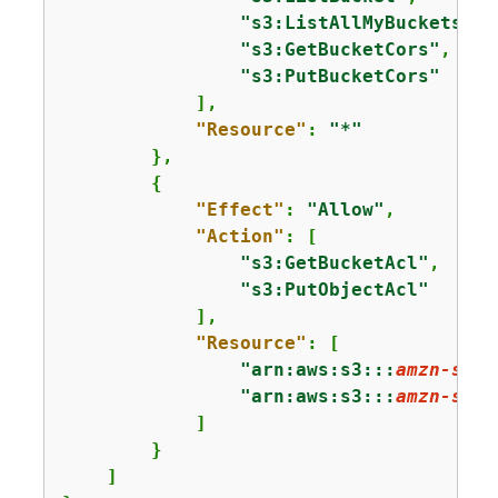
"s3:ListAllMyBuckets"
,

"s3:GetBucketCors"
,

"s3:PutBucketCors"
            ],

"Resource"
: 
"*"
        },

{
"Effect"
: 
"Allow"
,

"Action"
: [

"s3:GetBucketAcl"
,

"s3:PutObjectAcl"
            ],

"Resource"
: [

"arn:aws:s3:::
amzn-s3-d
"arn:aws:s3:::
amzn-s3-d
            ]

        }

    ]
