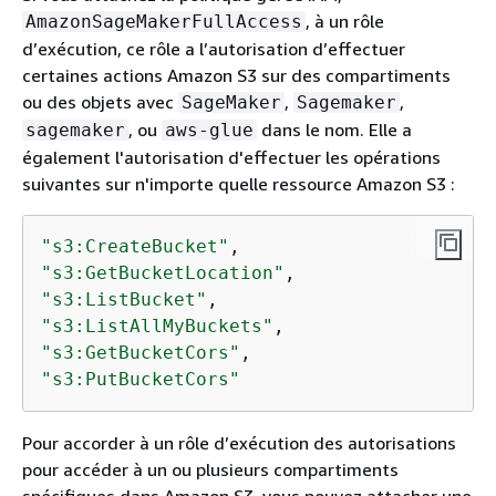
, à un rôle
AmazonSageMakerFullAccess
d’exécution, ce rôle a l’autorisation d’effectuer
certaines actions Amazon S3 sur des compartiments
ou des objets avec
,
,
SageMaker
Sagemaker
, ou
dans le nom. Elle a
sagemaker
aws-glue
également l'autorisation d'effectuer les opérations
suivantes sur n'importe quelle ressource Amazon S3 :
"s3:CreateBucket"
"s3:GetBucketLocation"
"s3:ListBucket"
"s3:ListAllMyBuckets"
"s3:GetBucketCors"
"s3:PutBucketCors"
Pour accorder à un rôle d’exécution des autorisations
pour accéder à un ou plusieurs compartiments
spécifiques dans Amazon S3, vous pouvez attacher une