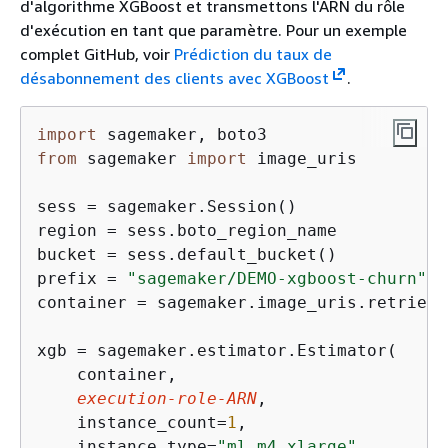
d'algorithme XGBoost et transmettons l'ARN du rôle
d'exécution en tant que paramètre. Pour un exemple
complet GitHub, voir
Prédiction du taux de
désabonnement des clients avec XGBoost
.
import
from
 sagemaker 
import
 image_uris

sess = sagemaker.Session()

region = sess.boto_region_name

bucket = sess.default_bucket()

prefix = 
"sagemaker/DEMO-xgboost-churn"
container = sagemaker.image_uris.retrieve
xgb = sagemaker.estimator.Estimator(

    container,

execution-role-ARN
,

    instance_count=
1
,

    instance_type=
"ml.m4.xlarge"
,
