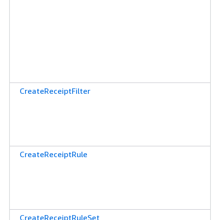
CreateReceiptFilter
CreateReceiptRule
CreateReceiptRuleSet