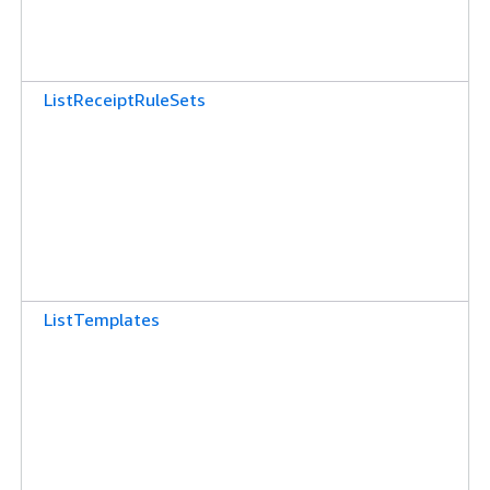
ListReceiptRuleSets
ListTemplates