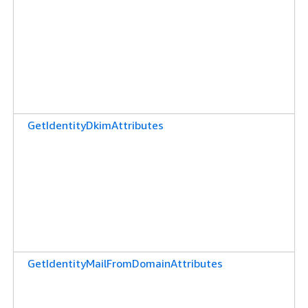
GetIdentityDkimAttributes
GetIdentityMailFromDomainAttributes