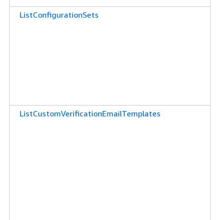
ListConfigurationSets
ListCustomVerificationEmailTemplates