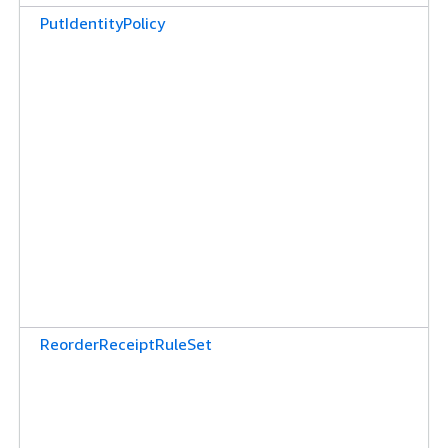
PutIdentityPolicy
ReorderReceiptRuleSet