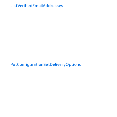
ListVerifiedEmailAddresses
PutConfigurationSetDeliveryOptions