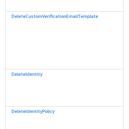
DeleteCustomVerificationEmailTemplate
DeleteIdentity
DeleteIdentityPolicy