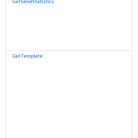
GetSendStatistics
GetTemplate