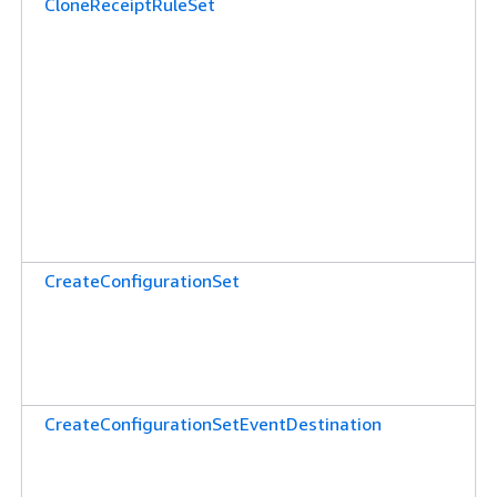
CloneReceiptRuleSet
CreateConfigurationSet
CreateConfigurationSetEventDestination