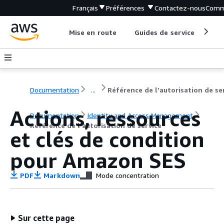
Français
Préférences
Contactez-nous
Comm
Mise en route
Guides de service
Out
Documentation
...
Actions, ressources
Documentation
Identity and Access Management
Référence de l'autorisation de service
et clés de condition
pour Amazon SES
PDF
Markdown
Mode concentration
Sur cette page