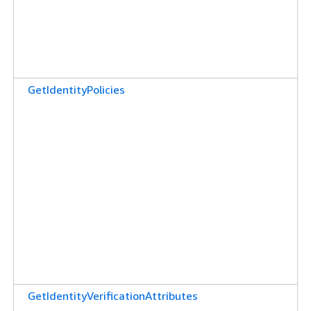
GetIdentityPolicies
GetIdentityVerificationAttributes