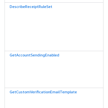
DescribeReceiptRuleSet
GetAccountSendingEnabled
GetCustomVerificationEmailTemplate