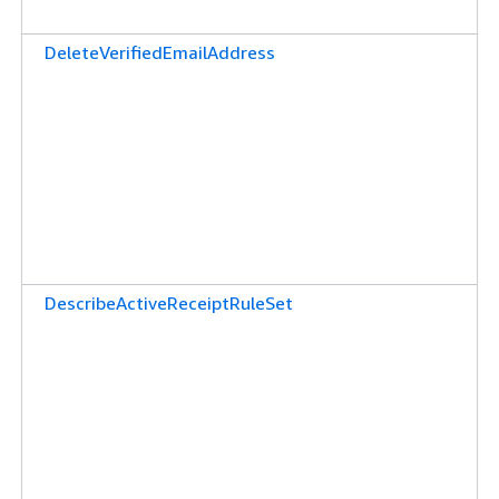
DeleteVerifiedEmailAddress
DescribeActiveReceiptRuleSet