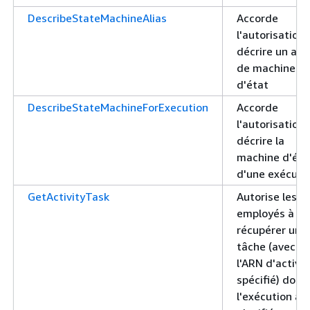
DescribeStateMachineAlias
Accorde
l'autorisation
décrire un alia
de machine
d'état
DescribeStateMachineForExecution
Accorde
l'autorisation
décrire la
machine d'éta
d'une exécuti
GetActivityTask
Autorise les
employés à
récupérer une
tâche (avec
l'ARN d'activit
spécifié) dont
l'exécution a 