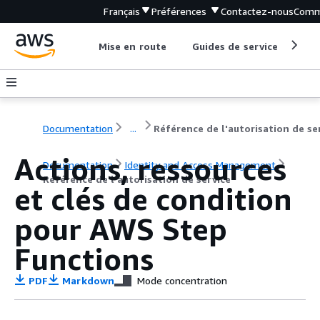
Français
Préférences
Contactez-nous
Comm
Mise en route
Guides de service
Out
Documentation
...
Actions, ressources
Documentation
Identity and Access Management
Référence de l'autorisation de service
et clés de condition
pour AWS Step
Functions
PDF
Markdown
Mode concentration