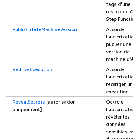
tags d'une
ressource AW
Step Function
PublishStateMachineVersion
Accorde
l'autorisation
publier une
version de
machine d'éta
RedriveExecution
Accorde
l'autorisation
rediriger une
exécution
RevealSecrets
[autorisation
Octroie
uniquement]
l'autorisation
révéler les
données
sensibles issu
d'une exécutio