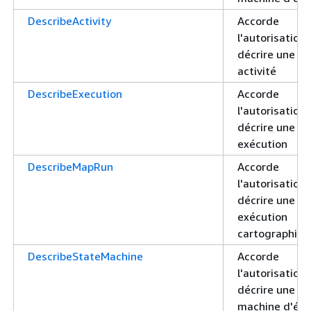
DescribeActivity
Accorde
l'autorisation
décrire une
activité
DescribeExecution
Accorde
l'autorisation
décrire une
exécution
DescribeMapRun
Accorde
l'autorisation
décrire une
exécution
cartographiqu
DescribeStateMachine
Accorde
l'autorisation
décrire une
machine d'éta