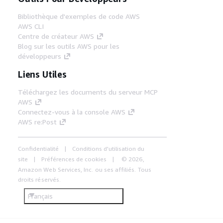
Bibliothèque d'exemples de code AWS
AWS CLI
Centre de créateur AWS
Blog sur les outils AWS pour les
développeurs
Liens Utiles
Téléchargez les documents du serveur MCP
AWS
Connectez-vous à la console AWS
AWS re:Post
Confidentialité
Conditions d'utilisation du
site
Préférences de cookies
© 2026,
Amazon Web Services, Inc. ou ses affiliés. Tous
droits réservés.
Français