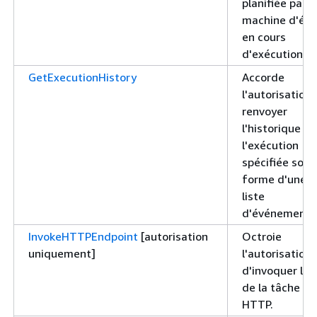
planifiée par 
machine d'éta
en cours
d'exécution
GetExecutionHistory
Accorde
l'autorisation
renvoyer
l'historique de
l'exécution
spécifiée sous
forme d'une
liste
d'événements
InvokeHTTPEndpoint
[autorisation
Octroie
uniquement]
l'autorisation
d'invoquer l'é
de la tâche
HTTP.