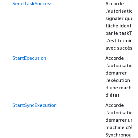
SendTaskSuccess
Accorde
l'autorisation
signaler que l
tâche identifi
par le taskTo
s'est terminé
avec succès
StartExecution
Accorde
l'autorisation
démarrer
l'exécution
d'une machin
d'état
StartSyncExecution
Accorde
l'autorisation
démarrer une
machine d'éta
Synchronous