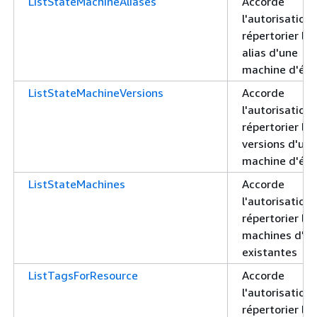
ListStateMachineAliases
Accorde
l'autorisation
répertorier les
alias d'une
machine d'éta
ListStateMachineVersions
Accorde
l'autorisation
répertorier les
versions d'une
machine d'éta
ListStateMachines
Accorde
l'autorisation
répertorier les
machines d'ét
existantes
ListTagsForResource
Accorde
l'autorisation
répertorier les