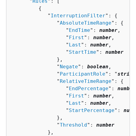
      "
Rules
": [ 

{
            "
InterruptionFilter
": 
{
               "
AbsoluteTimeRange
": 
{
                  "
EndTime
": 
number
,

                  "
First
": 
number
,

                  "
Last
": 
number
,

                  "
StartTime
": 
number
               },

               "
Negate
": 
boolean
,

               "
ParticipantRole
": "
string
               "
RelativeTimeRange
": 
{
                  "
EndPercentage
": 
number
                  "
First
": 
number
,

                  "
Last
": 
number
,

                  "
StartPercentage
": 
numb
               },

               "
Threshold
": 
number
            },
