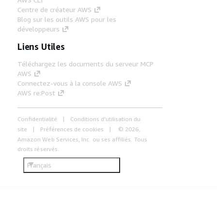
Centre de créateur AWS
Blog sur les outils AWS pour les
développeurs
Liens Utiles
Téléchargez les documents du serveur MCP
AWS
Connectez-vous à la console AWS
AWS re:Post
Confidentialité
Conditions d'utilisation du
site
Préférences de cookies
© 2026,
Amazon Web Services, Inc. ou ses affiliés. Tous
droits réservés.
Français