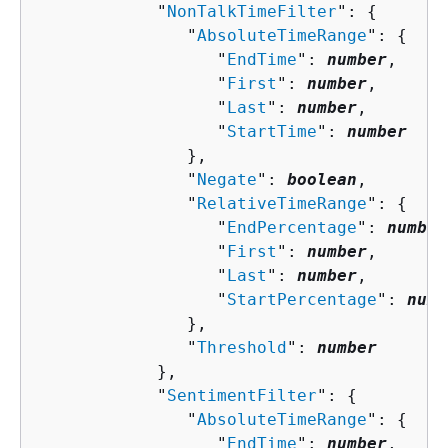
            "
NonTalkTimeFilter
": 
{
               "
AbsoluteTimeRange
": 
{
                  "
EndTime
": 
number
,

                  "
First
": 
number
,

                  "
Last
": 
number
,

                  "
StartTime
": 
number
               },

               "
Negate
": 
boolean
,

               "
RelativeTimeRange
": 
{
                  "
EndPercentage
": 
number
                  "
First
": 
number
,

                  "
Last
": 
number
,

                  "
StartPercentage
": 
numb
               },

               "
Threshold
": 
number
            },

            "
SentimentFilter
": 
{
               "
AbsoluteTimeRange
": 
{
                  "
EndTime
": 
number
,
