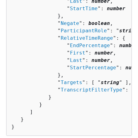
                  "
Last
": 
number
,

                  "
StartTime
": 
number
               },

               "
Negate
": 
boolean
,

               "
ParticipantRole
": "
string
               "
RelativeTimeRange
": 
{
                  "
EndPercentage
": 
number
                  "
First
": 
number
,

                  "
Last
": 
number
,

                  "
StartPercentage
": 
numb
               },

               "
Targets
": [ "
string
" ],

               "
TranscriptFilterType
": "
s
            }

         }

      ]

   }

}