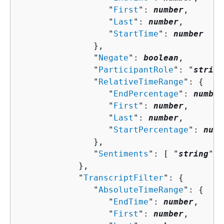
                  "
First
": 
number
,

                  "
Last
": 
number
,

                  "
StartTime
": 
number
               },

               "
Negate
": 
boolean
,

               "
ParticipantRole
": "
string
               "
RelativeTimeRange
": 
{
                  "
EndPercentage
": 
number
                  "
First
": 
number
,

                  "
Last
": 
number
,

                  "
StartPercentage
": 
numb
               },

               "
Sentiments
": [ "
string
" ]

            },

            "
TranscriptFilter
": 
{
               "
AbsoluteTimeRange
": 
{
                  "
EndTime
": 
number
,

                  "
First
": 
number
,
