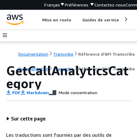
Français
Préférences
Contactez-nous
Comm
Mise en route
Guides de service
Out
Documentation
Transcribe
Référence d'API Transcribe
GetCallAnalyticsCat
Documentation
Transcribe
Référence d'API Transcribe
egory
PDF
Markdown
Mode concentration
Sur cette page
Les traductions sont fournies par des outils de