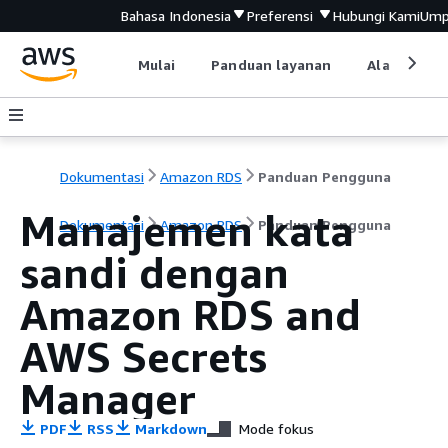
Bahasa Indonesia
Preferensi
Hubungi Kami
Ump
Mulai
Panduan layanan
Alat devel
Dokumentasi
Amazon RDS
Panduan Pengguna
Manajemen kata
Dokumentasi
Amazon RDS
Panduan Pengguna
sandi dengan
Amazon RDS
and
AWS Secrets
Manager
PDF
RSS
Markdown
Mode fokus