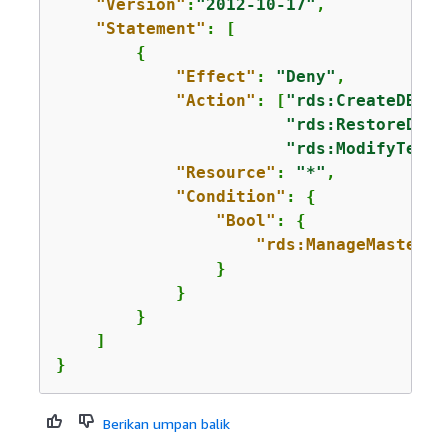
"Version"
:
"2012-10-17"
,

"Statement"
: [

{
"Effect"
: 
"Deny"
,

"Action"
: [
"rds:CreateDBIns
"rds:RestoreDBIn
"rds:ModifyTenan
"Resource"
: 
"*"
,

"Condition"
: 
{
"Bool"
: 
{
"rds:ManageMasterUs
                }

            }

        }

    ]

}
Berikan umpan balik