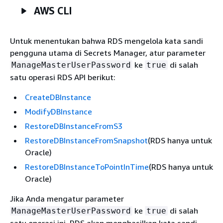
AWS CLI
Untuk menentukan bahwa RDS mengelola kata sandi
pengguna utama di Secrets Manager, atur parameter
ke
di salah
ManageMasterUserPassword
true
satu operasi RDS API berikut:
CreateDBInstance
ModifyDBInstance
RestoreDBInstanceFromS3
RestoreDBInstanceFromSnapshot
(RDS hanya untuk
Oracle)
RestoreDBInstanceToPointInTime
(RDS hanya untuk
Oracle)
Jika Anda mengatur parameter
ke
di salah
ManageMasterUserPassword
true
satu operasi ini, RDS akan menghasilkan kata sandi