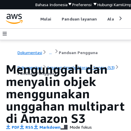
Bahasa Indonesia
Preferensi
Hubungi Kami
Ump
Mulai
Panduan layanan
Alat devel
Dokumentasi
...
Panduan Pengguna
Mengunggah dan
Dokumentasi
Amazon Simple Storage Service (S3)
Panduan Pengguna
menyalin objek
menggunakan
unggahan multipart
di Amazon S3
PDF
RSS
Markdown
Mode fokus