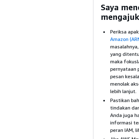
Saya mend
mengajuk
Periksa apa
Amazon (AR
masalahnya,
yang ditentu
maka fokusl
pernyataan p
pesan kesal
menolak aks
lebih lanjut.
Pastikan bah
tindakan dan
Anda juga h
informasi t
peran IAM, l
Jika AWS M