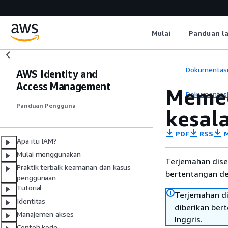
Mulai
Panduan l
Dokumentas
AWS Identity and
Access Management
Memec
Dokumentas
Panduan Pengguna
kesal
PDF
RSS
M
Apa itu IAM?
Mulai menggunakan
Terjemahan dise
Praktik terbaik keamanan dan kasus
bertentangan den
penggunaan
Tutorial
Terjemahan di
Identitas
diberikan ber
Manajemen akses
Inggris.
Contoh kode