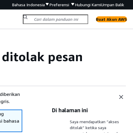
Bahasa Indonesia
Preferensi
Hubungi Kami
Umpan Balik
Buat Akun AWS
ditolak pesan
diberikan
gris.
Di halaman ini
ng
si bahasa
Saya mendapatkan “akses
ditolak” ketika saya