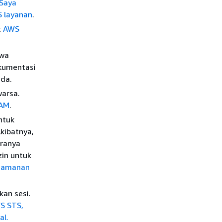
Saya
S layanan
.
t
AWS
hwa
okumentasi
da.
warsa.
IAM
.
ntuk
kibatnya,
aranya
zin untuk
keamanan
kan sesi.
S STS,
al.