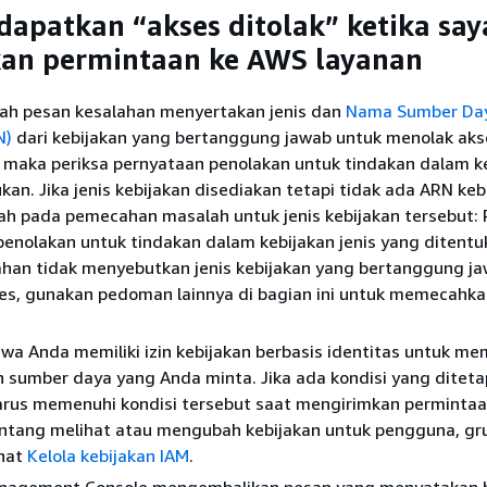
apatkan “akses ditolak” ketika say
an permintaan ke AWS layanan
kah pesan kesalahan menyertakan jenis dan
Nama Sumber Da
N)
dari kebijakan yang bertanggung jawab untuk menolak akses
 maka periksa pernyataan penolakan untuk tindakan dalam k
kan. Jika jenis kebijakan disediakan tetapi tidak ada ARN keb
ah pada pemecahan masalah untuk jenis kebijakan tersebut: 
enolakan untuk tindakan dalam kebijakan jenis yang ditentuk
ahan tidak menyebutkan jenis kebijakan yang bertanggung j
es, gunakan pedoman lainnya di bagian ini untuk memecahk
wa Anda memiliki izin kebijakan berbasis identitas untuk me
 sumber daya yang Anda minta. Jika ada kondisi yang diteta
arus memenuhi kondisi tersebut saat mengirimkan permintaa
entang melihat atau mengubah kebijakan untuk pengguna, gr
ihat
Kelola kebijakan IAM
.
anagement Console mengembalikan pesan yang menyatakan