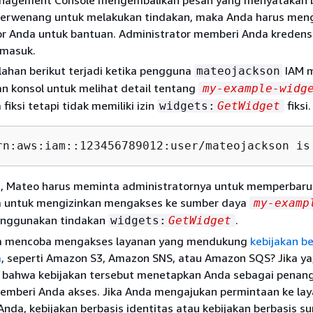
berwenang untuk melakukan tindakan, maka Anda harus men
or Anda untuk bantuan. Administrator memberi Anda kredens
 masuk.
ahan berikut terjadi ketika pengguna
IAM 
mateojackson
 konsol untuk melihat detail tentang
my-example-widg
fiksi tetapi tidak memiliki izin
fiksi.
widgets:
GetWidget
rn:aws:iam::123456789012:user/mateojackson is
ni, Mateo harus meminta administratornya untuk memperbaru
a untuk mengizinkan mengakses ke sumber daya
my-examp
nggunakan tindakan
.
widgets:
GetWidget
a mencoba mengakses layanan yang mendukung
kebijakan be
a
, seperti Amazon S3, Amazon SNS, atau Amazon SQS? Jika ya
an bahwa kebijakan tersebut menetapkan Anda sebagai pena
emberi Anda akses. Jika Anda mengajukan permintaan ke lay
nda, kebijakan berbasis identitas atau kebijakan berbasis s