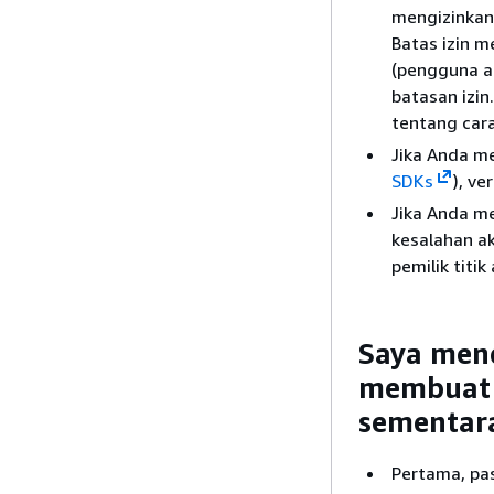
mengizinkan 
Batas izin 
(pengguna at
batasan izin
tentang cara
Jika Anda m
SDKs
), ve
Jika Anda 
kesalahan ak
pemilik titi
Saya mend
membuat 
sementar
Pertama, pas