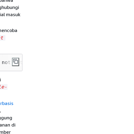
ghubungi
ial masuk
mencoba
et
 not authorized to perform: widgets:
GetWidget
i
le-
rbasis
,
nggung
anan di
umber