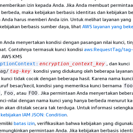
memberikan izin kepada Anda. Jika Anda membuat permintaa
 berbeda, maka kebijakan berbasis identitas dan kebijakan b
 Anda harus memberi Anda izin. Untuk melihat layanan yang
ebijakan berbasis sumber daya, lihat
AWS layanan yang beke
an Anda menyertakan kondisi dengan pasangan nilai kunci, tin
at. Contohnya termasuk kunci kondisi
aws:RequestTag/tag-
si AWS KMS
, dan kunci
ptionContext:
encryption_context_key
kondisi yang didukung oleh beberapa layanan
ag/
tag-key
kunci tidak cocok dengan beberapa hasil. Karena nama kunci
uruf besar/kecil, kondisi yang memeriksa kunci bernama
foo
,
, atau
. Jika permintaan Anda menyertakan beber
Foo
FOO
nci-nilai dengan nama kunci yang hanya berbeda menurut ka
 akan ditolak secara tak terduga. Untuk informasi selengk
kebijakan IAM JSON: Condition
.
miliki
batas izin
, verifikasikan bahwa kebijakan yang diguna
emungkinkan permintaan Anda. Jika kebijakan berbasis ident