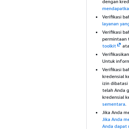
dengan kred
mendapatkan
Verifikasi 
layanan yan
Verifikasi 
permintaan t
toolkit
at
Verifikasik
Untuk inform
Verifikasi b
kredensial 
izin dibatas
telah Anda 
kredensial 
sementara
.
Jika Anda me
Jika Anda m
Anda dapat m