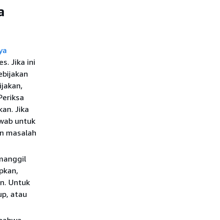
a
ya
. Jika ini
ebijakan
ijakan,
Periksa
an. Jika
awab untuk
an masalah
manggil
pkan,
n. Untuk
up, atau
 bahwa