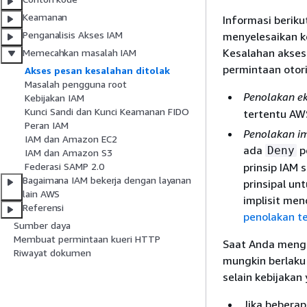
Keamanan
Informasi berik
Penganalisis Akses IAM
menyelesaikan k
Kesalahan akses 
Memecahkan masalah IAM
permintaan otori
Akses pesan kesalahan ditolak
Masalah pengguna root
Penolakan ek
Kebijakan IAM
Kunci Sandi dan Kunci Keamanan FIDO
tertentu AWS
Peran IAM
Penolakan im
IAM dan Amazon EC2
ada
p
Deny
IAM dan Amazon S3
prinsip IAM 
Federasi SAMP 2.0
Bagaimana IAM bekerja dengan layanan
prinsipal un
lain AWS
implisit men
Referensi
penolakan te
Sumber daya
Membuat permintaan kueri HTTP
Saat Anda menga
Riwayat dokumen
mungkin berlaku
selain kebijakan
Jika beberap