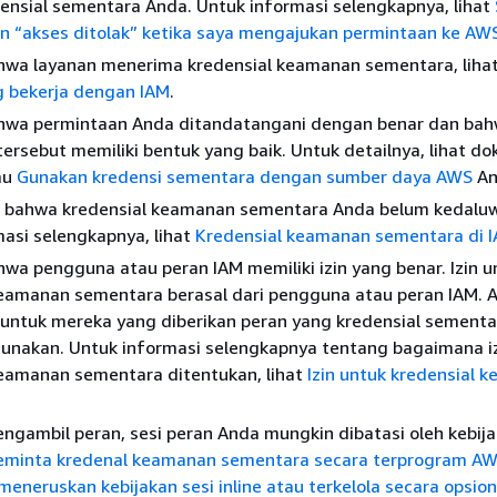
ensial sementara Anda. Untuk informasi selengkapnya, lihat
 “akses ditolak” ketika saya mengajukan permintaan ke AW
bahwa layanan menerima kredensial keamanan sementara, liha
g bekerja dengan IAM
.
bahwa permintaan Anda ditandatangani dengan benar dan ba
ersebut memiliki bentuk yang baik. Untuk detailnya, lihat d
au
Gunakan kredensi sementara dengan sumber daya AWS
An
an bahwa kredensial keamanan sementara Anda belum kedalu
asi selengkapnya, lihat
Kredensial keamanan sementara di 
ahwa pengguna atau peran IAM memiliki izin yang benar. Izin u
keamanan sementara berasal dari pengguna atau peran IAM. A
i untuk mereka yang diberikan peran yang kredensial sement
gunakan. Untuk informasi selengkapnya tentang bagaimana i
keamanan sementara ditentukan, lihat
Izin untuk kredensial 
ngambil peran, sesi peran Anda mungkin dibatasi oleh kebija
eminta kredenal keamanan sementara secara terprogram AW
eneruskan kebijakan sesi inline atau terkelola secara opsion