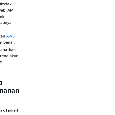
itolak.
wab IAM
leh
kapnya
.
kan
AWS
 benar.
apatkan
arena akun
t.
a
amanan
ak terkait