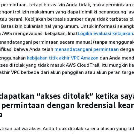
permintaan, tetapi batas izin Anda tidak, maka permintaan d
mengontrol izin maksimum yang dapat dimiliki penanggung ja
au peran). Kebijakan berbasis sumber daya tidak terbatas o
. Batas izin bukanlah hal yang umum. Untuk informasi seleng
 AWS mengevaluasi kebijakan, lihat
Logika evaluasi kebijakan
enandatangani permintaan secara manual (tanpa mengguna
rifikasi bahwa Anda telah
menandatangani permintaan
dengan
menggunakan
kebijakan titik akhir VPC Amazon
dan Anda mend
ses ditolak yang tidak masuk AWS CloudTrail, itu mungkin k
k akhir VPC berbeda dari akun panggilan atau akun peran targe
apatkan “akses ditolak” ketika say
permintaan dengan kredensial ke
a
tikan bahwa akses Anda tidak ditolak karena alasan yang tid