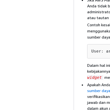
Anda tidak 
administrat
atau tautan
Contoh kesal
menggunakan
sumber daya 
User: a
Dalam hal i
kebijakanny
me
widget
Apakah And
sumber day
verifikasik
jawab dan m
dalam akun A