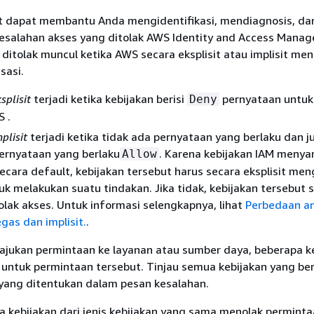
ut dapat membantu Anda mengidentifikasi, mendiagnosis, da
esalahan akses yang ditolak AWS Identity and Access Mana
ditolak muncul ketika AWS secara eksplisit atau implisit men
sasi.
splisit
terjadi ketika kebijakan berisi
pernyataan untuk
Deny
 .
plisit
terjadi ketika tidak ada pernyataan yang berlaku dan j
ernyataan yang berlaku
. Karena kebijakan IAM menya
Allow
secara default, kebijakan tersebut harus secara eksplisit men
tuk melakukan suatu tindakan. Jika tidak, kebijakan tersebut 
olak akses. Untuk informasi selengkapnya, lihat
Perbedaan a
gas dan implisit.
.
jukan permintaan ke layanan atau sumber daya, beberapa k
 untuk permintaan tersebut. Tinjau semua kebijakan yang be
 yang ditentukan dalam pesan kesalahan.
a kebijakan dari jenis kebijakan yang sama menolak perminta