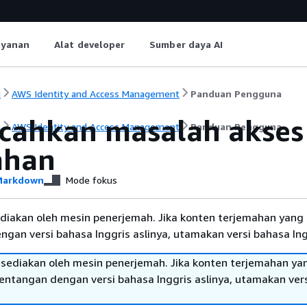
ayanan
Alat developer
Sumber daya AI
i
AWS Identity and Access Management
Panduan Pengguna
ahkan masalah akses 
i
AWS Identity and Access Management
Panduan Pengguna
ahan
arkdown
Mode fokus
diakan oleh mesin penerjemah. Jika konten terjemahan yang 
gan versi bahasa Inggris aslinya, utamakan versi bahasa Ing
sediakan oleh mesin penerjemah. Jika konten terjemahan ya
tentangan dengan versi bahasa Inggris aslinya, utamakan ver