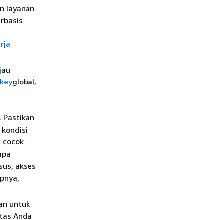
n layanan
erbasis
rja
jau
key
global,
. Pastikan
 kondisi
cocok
apa
sus, akses
apnya,
kan untuk
itas Anda