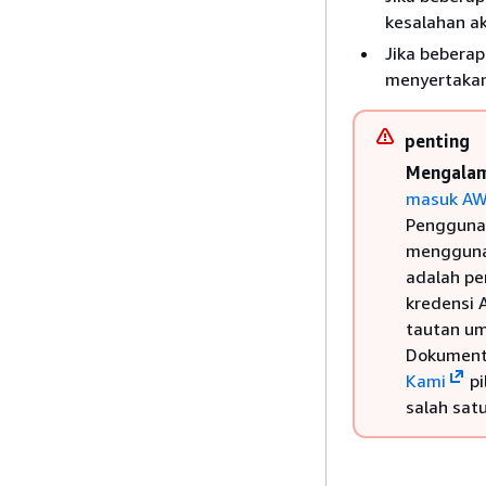
kesalahan ak
Jika beberap
menyertakan 
penting
Mengalam
masuk A
Pengguna 
menggunak
adalah pe
kredensi 
tautan um
Dokumenta
Kami
pi
salah sat