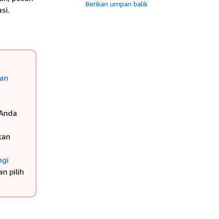
Berikan umpan balik
si.
an
 Anda
kan
ngi
n pilih