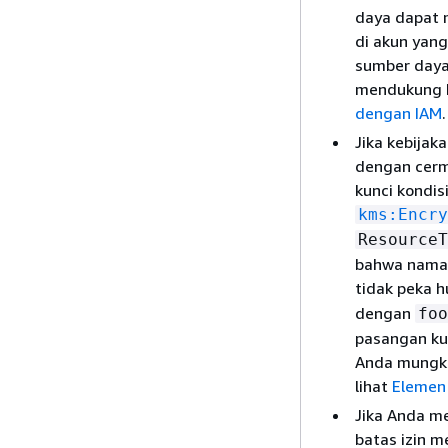
daya dapat 
di akun yang
sumber daya
mendukung k
dengan IAM
.
Jika kebijak
dengan cerm
kunci kondi
kms:Encry
ResourceT
bahwa nama 
tidak peka h
dengan
foo
pasangan ku
Anda mungkin
lihat
Elemen 
Jika Anda me
batas izin m