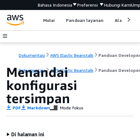
Bahasa Indonesia
Preferensi
Hubungi Kami
Ump
Mulai
Panduan layanan
Alat devel
Dokumentasi
AWS Elastic Beanstalk
Panduan Develope
Menandai
Dokumentasi
AWS Elastic Beanstalk
Panduan Develope
konfigurasi
tersimpan
PDF
Markdown
Mode fokus
Di halaman ini