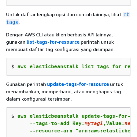
Untuk daftar lengkap opsi dan contoh lainnya, lihat
eb
.
tags
Dengan AWS CLI atau klien berbasis API lainnya,
gunakan
list-tags-for-resource
perintah untuk
membuat daftar tag konfigurasi yang disimpan.
$ 
aws elasticbeanstalk list-tags-for-reso
Gunakan perintah
update-tags-for-resource
untuk
menambahkan, memperbarui, atau menghapus tag
dalam konfigurasi tersimpan.
$ 
aws elasticbeanstalk update-tags-for-re
      --tags-to-add Key=
mytag1
,Value=
newv
      --resource-arn "arn:aws:elasticbean