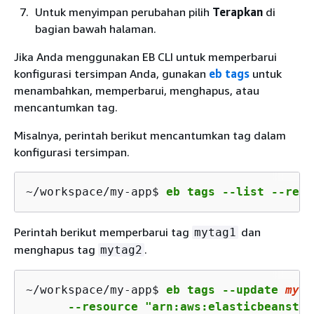
Untuk menyimpan perubahan pilih
Terapkan
di
bagian bawah halaman.
Jika Anda menggunakan EB CLI untuk memperbarui
konfigurasi tersimpan Anda, gunakan
eb tags
untuk
menambahkan, memperbarui, menghapus, atau
mencantumkan tag.
Misalnya, perintah berikut mencantumkan tag dalam
konfigurasi tersimpan.
~/workspace/my-app$ 
eb tags --list --reso
Perintah berikut memperbarui tag
dan
mytag1
menghapus tag
.
mytag2
~/workspace/my-app$ 
eb tags --update 
myta
      --resource "arn:aws:elasticbeanstal