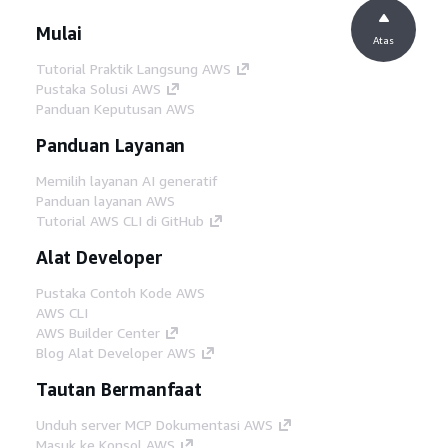
Mulai
Atas
Tutorial Praktik Langsung AWS
Pustaka Solusi AWS
Panduan Keputusan AWS
Panduan Layanan
Memilih layanan AI generatif
Panduan layanan AWS
Tutorial AWS CLI di GitHub
Alat Developer
Pustaka Contoh Kode AWS
AWS CLI
AWS Builder Center
Blog Alat Developer AWS
Tautan Bermanfaat
Unduh server MCP Dokumentasi AWS
Masuk ke Konsol AWS