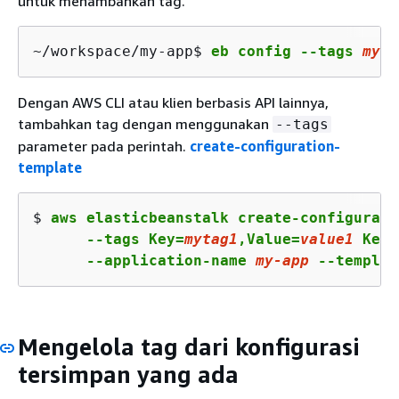
untuk menambahkan tag.
~/workspace/my-app$ 
eb config --tags 
myta
Dengan AWS CLI atau klien berbasis API lainnya,
tambahkan tag dengan menggunakan
--tags
parameter pada perintah.
create-configuration-
template
$ 
aws elasticbeanstalk create-configurati
      --tags Key=
mytag1
,Value=
value1
 Key=
      --application-name 
my
-app
 --templat
Mengelola tag dari konfigurasi
tersimpan yang ada