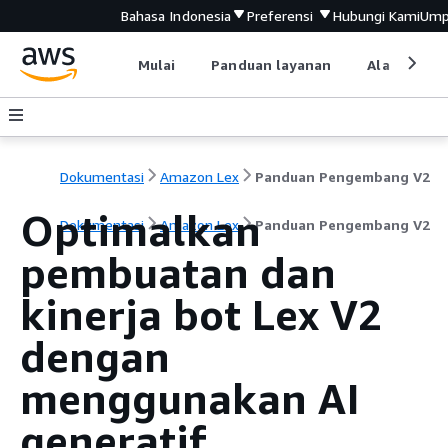
Bahasa Indonesia
Preferensi
Hubungi Kami
Ump
Mulai
Panduan layanan
Alat devel
Dokumentasi
Amazon Lex
Panduan Pengembang V2
Optimalkan
Dokumentasi
Amazon Lex
Panduan Pengembang V2
pembuatan dan
kinerja bot Lex V2
dengan
menggunakan AI
generatif