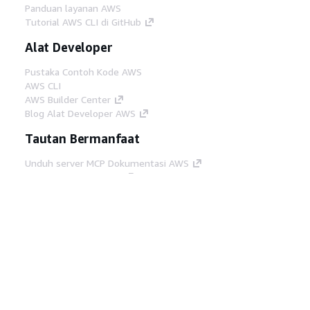
Panduan layanan AWS
Tutorial AWS CLI di GitHub
Alat Developer
Pustaka Contoh Kode AWS
AWS CLI
AWS Builder Center
Blog Alat Developer AWS
Tautan Bermanfaat
Unduh server MCP Dokumentasi AWS
Masuk ke Konsol AWS
AWS re:Post
Privasi
Syarat situs
Preferensi cookie
©
2026, Amazon Web Services, Inc. atau afiliasinya.
Semua hak dilindungi undang-undang.
Bahasa Indonesia