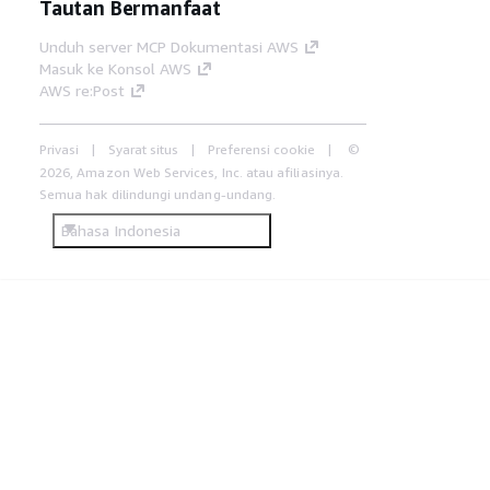
Tautan Bermanfaat
Unduh server MCP Dokumentasi AWS
Masuk ke Konsol AWS
AWS re:Post
Privasi
Syarat situs
Preferensi cookie
©
2026, Amazon Web Services, Inc. atau afiliasinya.
Semua hak dilindungi undang-undang.
Bahasa Indonesia