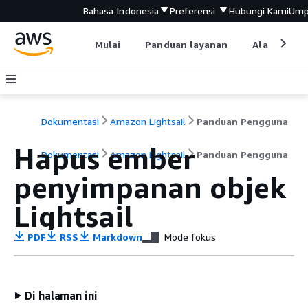
Bahasa Indonesia
Preferensi
Hubungi Kami
Ump
Mulai
Panduan layanan
Alat devel
Dokumentasi
Amazon Lightsail
Panduan Pengguna
Hapus ember
Dokumentasi
Amazon Lightsail
Panduan Pengguna
penyimpanan objek
Lightsail
PDF
RSS
Markdown
Mode fokus
Di halaman ini