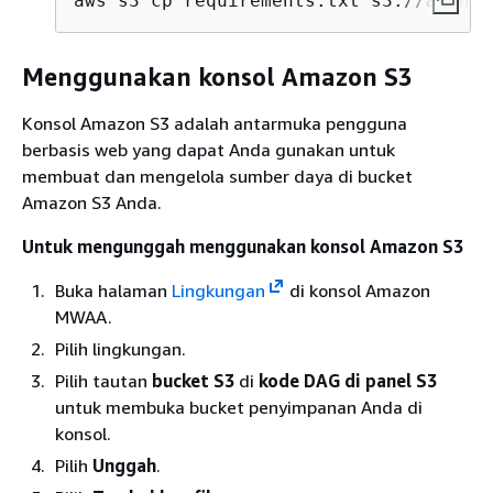
aws s3 cp requirements.txt s3://
amzn-s
Menggunakan konsol Amazon S3
Konsol Amazon S3 adalah antarmuka pengguna
berbasis web yang dapat Anda gunakan untuk
membuat dan mengelola sumber daya di bucket
Amazon S3 Anda.
Untuk mengunggah menggunakan konsol Amazon S3
Buka halaman
Lingkungan
di konsol Amazon
MWAA.
Pilih lingkungan.
Pilih tautan
bucket S3
di
kode DAG di panel S3
untuk membuka bucket penyimpanan Anda di
konsol.
Pilih
Unggah
.