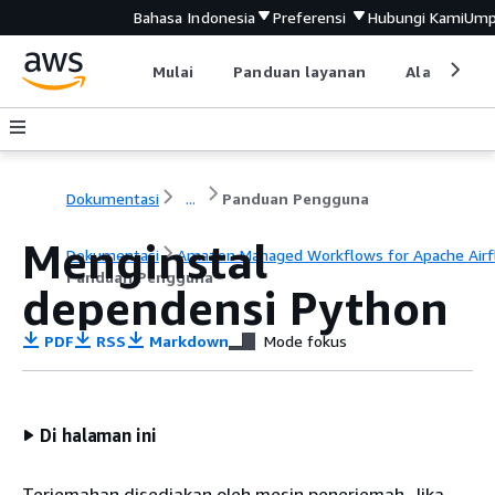
Bahasa Indonesia
Preferensi
Hubungi Kami
Ump
Mulai
Panduan layanan
Alat devel
Dokumentasi
...
Panduan Pengguna
Menginstal
Dokumentasi
Amazon Managed Workflows for Apache Air
Panduan Pengguna
dependensi Python
PDF
RSS
Markdown
Mode fokus
Di halaman ini
Terjemahan disediakan oleh mesin penerjemah. Jika