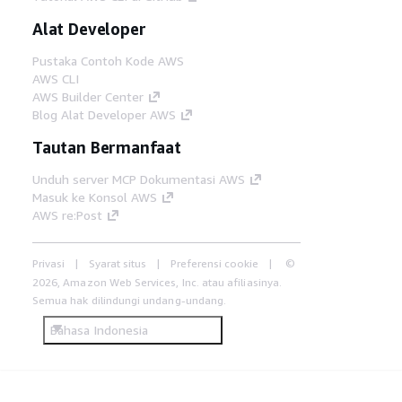
Alat Developer
Pustaka Contoh Kode AWS
AWS CLI
AWS Builder Center
Blog Alat Developer AWS
Tautan Bermanfaat
Unduh server MCP Dokumentasi AWS
Masuk ke Konsol AWS
AWS re:Post
Privasi
Syarat situs
Preferensi cookie
©
2026, Amazon Web Services, Inc. atau afiliasinya.
Semua hak dilindungi undang-undang.
Bahasa Indonesia