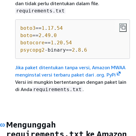
dan tidak perlu ditentukan dalam file.
requirements.txt
boto3
==
1
.
17
.
54
boto
==
2
.
49
.
0
botocore
==
1
.
20
.
54
psycopg2
-binary==
2
.
8
.
6
Jika paket ditentukan tanpa versi, Amazon MWAA
menginstal versi terbaru paket dari .org. PyPi
Versi ini mungkin bertentangan dengan paket lain
di Anda
.
requirements.txt
Mengunggah
ke Amazon
requirements.txt