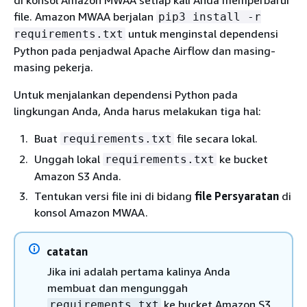
di konsol Amazon MWAA setiap kali Anda memperbarui
file. Amazon MWAA berjalan
pip3 install -r
untuk menginstal dependensi
requirements.txt
Python pada penjadwal Apache Airflow dan masing-
masing pekerja.
Untuk menjalankan dependensi Python pada
lingkungan Anda, Anda harus melakukan tiga hal:
Buat
file secara lokal.
requirements.txt
Unggah lokal
ke bucket
requirements.txt
Amazon S3 Anda.
Tentukan versi file ini di bidang
file Persyaratan
di
konsol Amazon MWAA.
catatan
Jika ini adalah pertama kalinya Anda
membuat dan mengunggah
ke bucket Amazon S3
requirements.txt