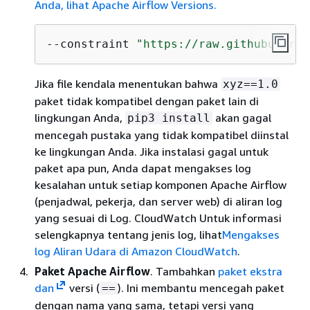
Anda, lihat Apache Airflow Versions.
--constraint 
"https://raw.githubuserco
Jika file kendala menentukan bahwa
xyz==1.0
paket tidak kompatibel dengan paket lain di
lingkungan Anda,
akan gagal
pip3 install
mencegah pustaka yang tidak kompatibel diinstal
ke lingkungan Anda. Jika instalasi gagal untuk
paket apa pun, Anda dapat mengakses log
kesalahan untuk setiap komponen Apache Airflow
(penjadwal, pekerja, dan server web) di aliran log
yang sesuai di Log. CloudWatch Untuk informasi
selengkapnya tentang jenis log, lihat
Mengakses
log Aliran Udara di Amazon CloudWatch
.
Paket Apache Airflow
. Tambahkan
paket ekstra
dan
versi (
). Ini membantu mencegah paket
==
dengan nama yang sama, tetapi versi yang