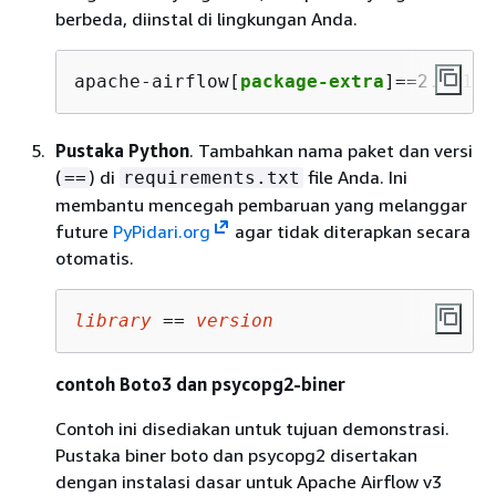
berbeda, diinstal di lingkungan Anda.
apache-airflow[
package-extra
]==2.5.1
Pustaka Python
. Tambahkan nama paket dan versi
(
) di
file Anda. Ini
==
requirements.txt
membantu mencegah pembaruan yang melanggar
future
PyPidari.org
agar tidak diterapkan secara
otomatis.
library
 == 
version
contoh Boto3 dan psycopg2-biner
Contoh ini disediakan untuk tujuan demonstrasi.
Pustaka biner boto dan psycopg2 disertakan
dengan instalasi dasar untuk Apache Airflow v3