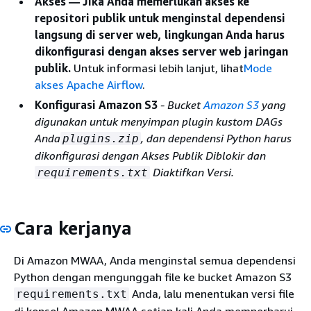
Akses
— Jika Anda memerlukan akses ke
repositori publik untuk menginstal dependensi
langsung di server web, lingkungan Anda harus
dikonfigurasi dengan akses server web jaringan
publik.
Untuk informasi lebih lanjut, lihat
Mode
akses Apache Airflow
.
Konfigurasi Amazon S3
- Bucket
Amazon S3
yang
digunakan untuk menyimpan plugin kustom DAGs
Anda
, dan dependensi Python harus
plugins.zip
dikonfigurasi dengan Akses Publik Diblokir dan
Diaktifkan Versi.
requirements.txt
Cara kerjanya
Di Amazon MWAA, Anda menginstal semua dependensi
Python dengan mengunggah file ke bucket Amazon S3
Anda, lalu menentukan versi file
requirements.txt