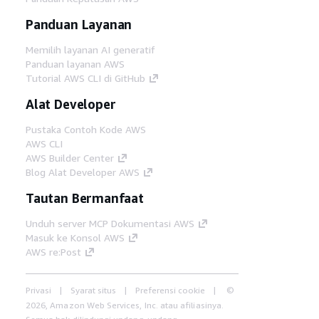
Panduan Layanan
Memilih layanan AI generatif
Panduan layanan AWS
Tutorial AWS CLI di GitHub
Alat Developer
Pustaka Contoh Kode AWS
AWS CLI
AWS Builder Center
Blog Alat Developer AWS
Tautan Bermanfaat
Unduh server MCP Dokumentasi AWS
Masuk ke Konsol AWS
AWS re:Post
Privasi
Syarat situs
Preferensi cookie
©
2026, Amazon Web Services, Inc. atau afiliasinya.