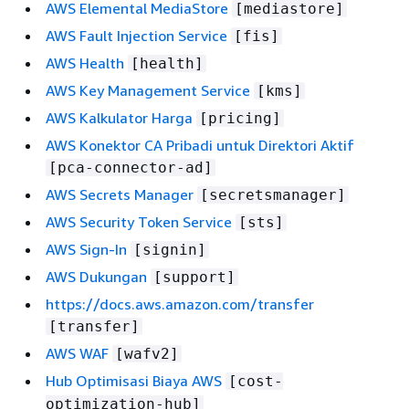
AWS Elemental MediaStore
[mediastore]
AWS Fault Injection Service
[fis]
AWS Health
[health]
AWS Key Management Service
[kms]
AWS Kalkulator Harga
[pricing]
AWS Konektor CA Pribadi untuk Direktori Aktif
[pca-connector-ad]
AWS Secrets Manager
[secretsmanager]
AWS Security Token Service
[sts]
AWS Sign-In
[signin]
AWS Dukungan
[support]
https://docs.aws.amazon.com/transfer
[transfer]
AWS WAF
[wafv2]
Hub Optimisasi Biaya AWS
[cost-
optimization-hub]