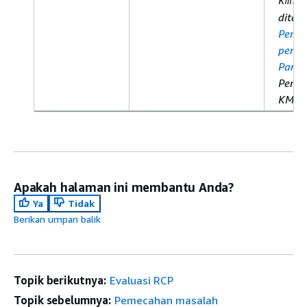
kms:
ditent
Pensi
penca
Pand
Peng
KMS
Apakah halaman ini membantu Anda?
Ya
Tidak
Berikan umpan balik
Topik berikutnya:
Evaluasi RCP
Topik sebelumnya:
Pemecahan masalah