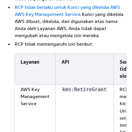
RCP tidak berlaku untuk Kunci yang dikelola AWS .
AWS Key Management Service
Kunci yang dikelola
AWS dibuat, dikelola, dan digunakan atas nama
Anda oleh Layanan AWS. Anda tidak dapat
mengubah atau mengelola izin mereka.
RCP tidak memengaruhi izin berikut:
Layanan
API
Sumb
tidak
oleh 
AWS Key
RCP t
kms:RetireGrant
Management
memen
Service
kms:
Untuk
selen
tentan