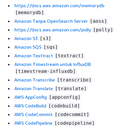
https://docs.aws.amazon.com/memorydb
[memorydb]
Amazon Tanpa OpenSearch Server
[aoss]
https://docs.aws.amazon.com/polly
[polly]
Amazon S3
[s3]
Amazon SQS
[sqs]
Amazon Texttract
[textract]
Amazon Timestream untuk InfluxDB
[timestream-influxdb]
Amazon Transcribe
[transcribe]
Amazon Translate
[translate]
AWS AppConfig
[appconfig]
AWS CodeBuild
[codebuild]
AWS CodeCommit
[codecommit]
AWS CodePipeline
[codepipeline]