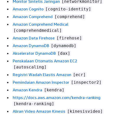
Monitor Sintetis Jaringan
[networkmonitor]
Amazon Cognito
[cognito-identity]
Amazon Comprehend
[comprehend]
Amazon Comprehend Medical
[comprehendmedical]
Amazon Data Firehose
[firehose]
Amazon DynamoDB
[dynamodb]
Akselerator DynamoDB
[dax]
Penskalaan Otomatis Amazon EC2
[autoscaling]
Registri Wadah Elastis Amazon
[ecr]
Pemindaian Amazon Inspector
[inspector2]
Amazon Kendra
[kendra]
https://docs.aws.amazon.com/kendra-ranking
[kendra-ranking]
Aliran Video Amazon Kinesis
[kinesisvideo]