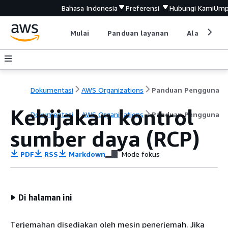
Bahasa Indonesia
Preferensi
Hubungi Kami
Ump
Mulai
Panduan layanan
Alat devel
Dokumentasi
AWS Organizations
Panduan Pengguna
Kebijakan kontrol
Dokumentasi
AWS Organizations
Panduan Pengguna
sumber daya (RCP)
PDF
RSS
Markdown
Mode fokus
Di halaman ini
Terjemahan disediakan oleh mesin penerjemah. Jika