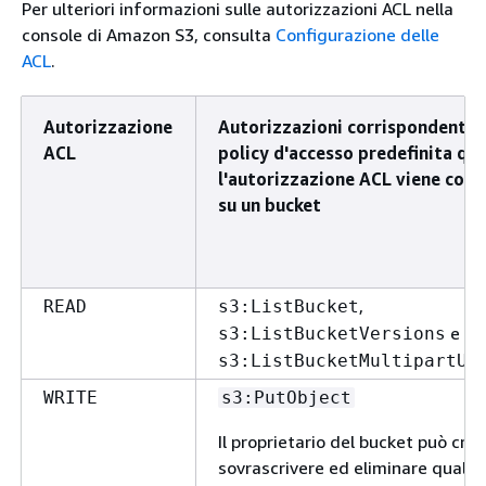
Per ulteriori informazioni sulle autorizzazioni ACL nella
console di Amazon S3, consulta
Configurazione delle
ACL
.
Autorizzazione
Autorizzazioni corrispondenti d
ACL
policy d'accesso predefinita qu
l'autorizzazione ACL viene conc
su un bucket
,
READ
s3:ListBucket
e
s3:ListBucketVersions
s3:ListBucketMultipartUp
WRITE
s3:PutObject
Il proprietario del bucket può crea
sovrascrivere ed eliminare qualsi