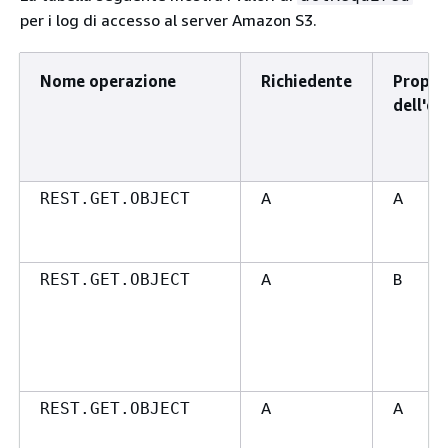
per i log di accesso al server Amazon S3.
Nome operazione
Richiedente
Propri
dell'og
A
A
REST.GET.OBJECT
A
B
REST.GET.OBJECT
A
A
REST.GET.OBJECT