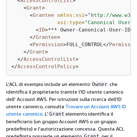
<
AccessControlList
>
<
Grant
>
<
Grantee
xmlns:xsi
=
"http://www.w3.o
xsi:type
=
"Canonical User"
>
<
ID
>
*** Owner-Canonical-User-ID *
</
Grantee
>
<
Permission
>
FULL_CONTROL
</
Permissio
</
Grant
>
</
AccessControlList
>
</
AccessControlPolicy
>
L'ACL di esempio include un elemento
che
Owner
identifica il proprietario tramite l'ID utente canonico
dell' Account AWS. Per istruzioni sulla ricerca dell'ID
utente canonico, consulta
Trovare un Account AWS ID
utente canonico
. L'
elemento identifica il
Grant
beneficiario (un gruppo Account AWS o un gruppo
predefinito) e l'autorizzazione concessa. Questa ACL
predefinita possiede un elemento
per il
Grant