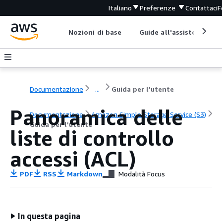
Italiano
Preferenze
Contattaci
F
Nozioni di base
Guide all'assistenza
Documentazione
...
Guida per l’utente
Panoramica delle
Documentazione
Amazon Simple Storage Service (S3)
Guida per l’utente
liste di controllo
accessi (ACL)
PDF
RSS
Markdown
Modalità Focus
In questa pagina