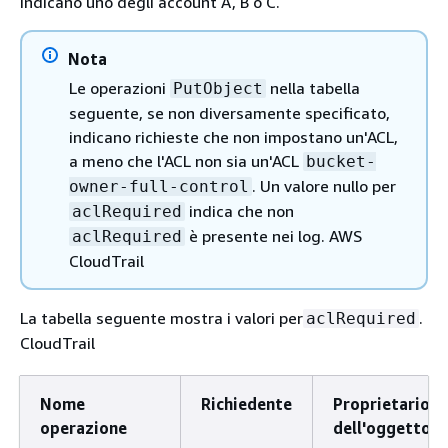
indicano uno degli account A, B o C.
Nota
Le operazioni
nella tabella
PutObject
seguente, se non diversamente specificato,
indicano richieste che non impostano un'ACL,
a meno che l'ACL non sia un'ACL
bucket-
. Un valore nullo per
owner-full-control
indica che non
aclRequired
è presente nei log. AWS
aclRequired
CloudTrail
La tabella seguente mostra i valori per
.
aclRequired
CloudTrail
Nome
Richiedente
Proprietario
operazione
dell'oggetto.