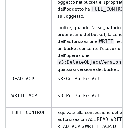
oggetto nel bucket e il proprietar
dell'oggetto ha
FULL_CONTROL
sull'oggetto.
Inoltre, quando l'assegnatario è il
proprietario del bucket, la conces
dell'autorizzazione
nell'A
WRITE
un bucket consente l'esecuzione
dell'operazione
su
s3:DeleteObjectVersion
qualsiasi versione del bucket.
READ_ACP
s3:GetBucketAcl
WRITE_ACP
s3:PutBucketAcl
Equivale alla concessione delle
FULL_CONTROL
autorizzazioni ACL
,
,
READ
WRITE
e
. Di
READ_ACP
WRITE_ACP