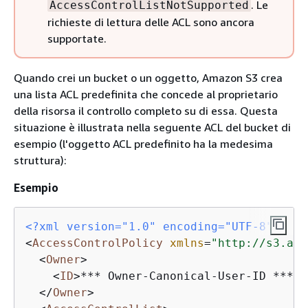
. Le
AccessControlListNotSupported
richieste di lettura delle ACL sono ancora
supportate.
Quando crei un bucket o un oggetto, Amazon S3 crea
una lista ACL predefinita che concede al proprietario
della risorsa il controllo completo su di essa. Questa
situazione è illustrata nella seguente ACL del bucket di
esempio (l'oggetto ACL predefinito ha la medesima
struttura):
Esempio
<?xml version="1.0" encoding="UTF-8"?>
<
AccessControlPolicy
xmlns
=
"http://s3.ama
<
Owner
>
<
ID
>
*** Owner-Canonical-User-ID ***
</
</
Owner
>