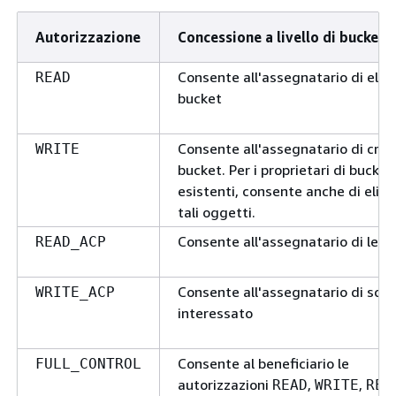
Autorizzazione
Concessione a livello di bucket
Consente all'assegnatario di elen
READ
bucket
Consente all'assegnatario di crea
WRITE
bucket. Per i proprietari di bucket
esistenti, consente anche di elim
tali oggetti.
Consente all'assegnatario di legg
READ_ACP
Consente all'assegnatario di scriv
WRITE_ACP
interessato
Consente al beneficiario le
FULL_CONTROL
autorizzazioni
,
,
READ
WRITE
REA