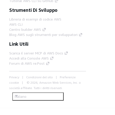
Tutorial AWS CLI su GitHub
Strumenti Di Sviluppo
Libreria di esempi di codice AWS
AWS CLI
Centro builder AWS
Blog AWS sugli strumenti per sviluppatori
Link Utili
Scarica il server MCP di AWS Docs
Accedi alla Console AWS
Forum di AWS re:Post
Privacy
Condizioni del sito
Preferenze
cookie
© 2026, Amazon Web Services, Inc. o
società affiliate. Tutti i diritti riservati.
Italiano