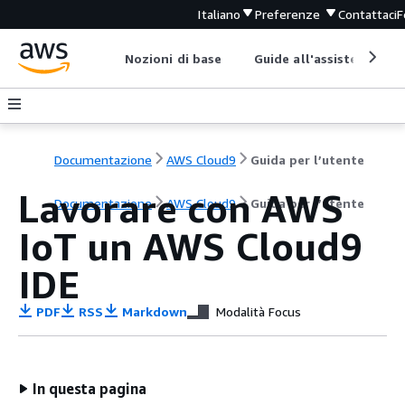
Italiano
Preferenze
Contattaci
F
Nozioni di base
Guide all'assistenza
Documentazione
AWS Cloud9
Guida per l’utente
Lavorare con AWS
Documentazione
AWS Cloud9
Guida per l’utente
IoT un AWS Cloud9
IDE
PDF
RSS
Markdown
Modalità Focus
In questa pagina