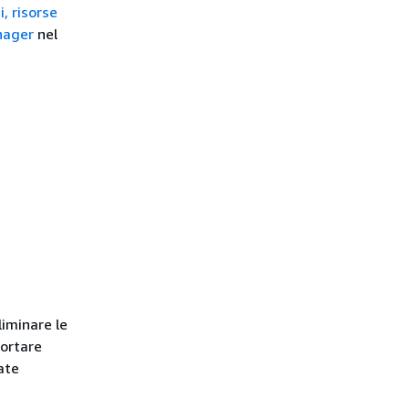
i, risorse
nager
nel
iminare le
portare
ate