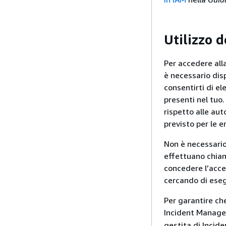
Utilizzo 
Per accedere all
è necessario dis
consentirti di el
presenti nel tuo.
rispetto alle au
previsto per le en
Non è necessario
effettuano chiam
concedere l’acce
cercando di eseg
Per garantire che
Incident Manager
gestita di Incid