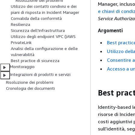
Risoluzione dei problemi
Manager, incluso
Utilizzo dei contatti condivisi e dei
e chiavi di cond
piani di risposta in Incident Manager
Service Authoriz
Convalida della conformità
Resilienza
Argomenti
Sicurezza dell’infrastruttura
Utilizzo degli endpoint VPC ()AWS
Best practice
PrivateLink
Analisi della configurazione e delle
Utilizzo del
vulnerabilità
Consentire ag
Best practice di sicurezza
Monitoraggio
Accesso a un
Integrazioni di prodotti e servizi
Risoluzione dei problemi
Cronologia dei documenti
Best pract
Identity-based l
risorse di Incid
costi aggiuntivi
sull’identità, s