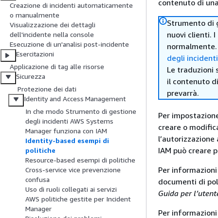
contenuto di una 
Creazione di incidenti automaticamente
o manualmente
Strumento di 
Visualizzazione dei dettagli
nuovi clienti. 
dell'incidente nella console
Esecuzione di un'analisi post-incidente
normalmente. P
Esercitazioni
degli inciden
Applicazione di tag alle risorse
Le traduzioni 
Sicurezza
il contenuto d
Protezione dei dati
prevarrà.
Identity and Access Management
In che modo Strumento di gestione
Per impostazione 
degli incidenti AWS Systems
creare o modifica
Manager funziona con IAM
l’autorizzazione 
Identity-based esempi di
IAM può creare p
politiche
Resource-based esempi di politiche
Per informazioni
Cross-service vice prevenzione
confusa
documenti di po
Uso di ruoli collegati ai servizi
Guida per l’utent
AWS politiche gestite per Incident
Manager
Per informazioni 