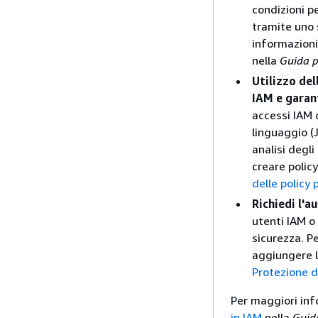
condizioni p
tramite uno 
informazioni
nella
Guida p
Utilizzo del
IAM e garant
accessi IAM 
linguaggio (
analisi degli
creare polic
delle policy 
Richiedi l'a
utenti IAM o
sicurezza. P
aggiungere l
Protezione d
Per maggiori inf
in IAM
nella
Guida