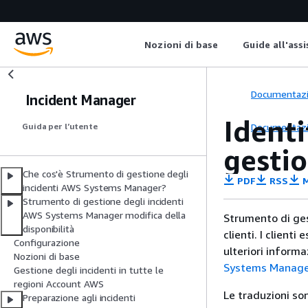
Nozioni di base
Guide all'ass
Documentaz
Incident Manager
Identi
Documentaz
Guida per l’utente
gesti
Che cos'è Strumento di gestione degli
PDF
RSS
M
incidenti AWS Systems Manager?
Strumento di gestione degli incidenti
AWS Systems Manager modifica della
Strumento di ges
disponibilità
clienti. I client
Configurazione
ulteriori informa
Nozioni di base
Systems Manager
Gestione degli incidenti in tutte le
regioni Account AWS
Le traduzioni so
Preparazione agli incidenti