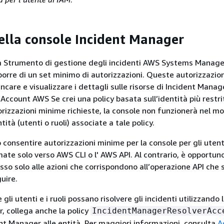
della console Incident Manager
a Strumento di gestione degli incidenti AWS Systems Manage
porre di un set minimo di autorizzazioni. Queste autorizzazio
encare e visualizzare i dettagli sulle risorse di Incident Manag
 Account AWS Se crei una policy basata sull’identità più restri
torizzazioni minime richieste, la console non funzionerà nel m
tità (utenti o ruoli) associate a tale policy.
 consentire autorizzazioni minime per la console per gli utent
ate solo verso AWS CLI o l' AWS API. Al contrario, è opportun
sso solo alle azioni che corrispondono all’operazione API che
uire.
 gli utenti e i ruoli possano risolvere gli incidenti utilizzando 
, collega anche la policy
IncidentManagerResolverAcc
ent Manager alle entità. Per maggiori informazioni, consulta
A