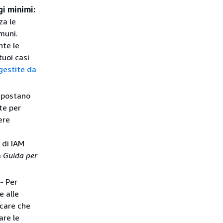
gi minimi:
za le
muni.
nte le
tuoi casi
 gestite da
mpostano
te per
ere
o di IAM
a
Guida per
- Per
e alle
icare che
are le