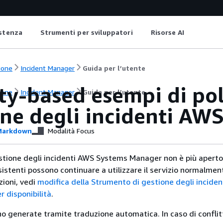
istenza
Strumenti per sviluppatori
Risorse AI
ione
Incident Manager
Guida per l’utente
ty-based esempi di po
ione
Incident Manager
Guida per l’utente
one degli incidenti A
arkdown
Modalità Focus
tione degli incidenti AWS Systems Manager non è più aperto
i esistenti possono continuare a utilizzare il servizio normalmen
zioni, vedi
modifica della Strumento di gestione degli incide
 disponibilità
.
no generate tramite traduzione automatica. In caso di conflitt