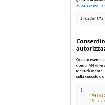
autorizzazioni a
IncidentMa
Consentire
autorizza
Questo esempio m
utenti IAM di vis
identità utente.
sulla console o u
{
"Versi
"State