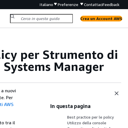
Italiano
Preferenze
Contattaci
Feedback
Crea un Account AWS
licy per Strumento di
WS Systems Manager
 a nuovi
te. Per
nti AWS
In questa pagina
Best practice per le policy
o tra il
Utilizzo della console