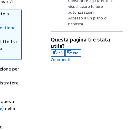
Consentire agli utenti di
evarrà.
visualizzare le loro
autorizzazioni
rto a
Accesso a un piano di
risposta
gestione
Questa pagina ti è stata
itto tra
utile?
ma
Sì
No
Commenti
azione per
istratore
 questi
e)
nella
t