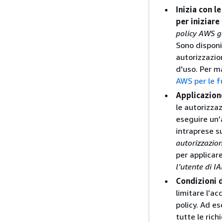
Inizia con l
per iniziare
policy AWS g
Sono disponi
autorizzazion
d'uso. Per m
AWS per le f
Applicazion
le autorizzaz
eseguire un’
intraprese s
autorizzazion
per applicar
l’utente di I
Condizioni d
limitare l’ac
policy. Ad es
tutte le rich