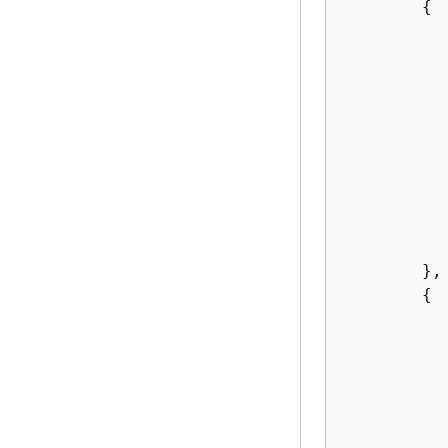
{
           
        },

{