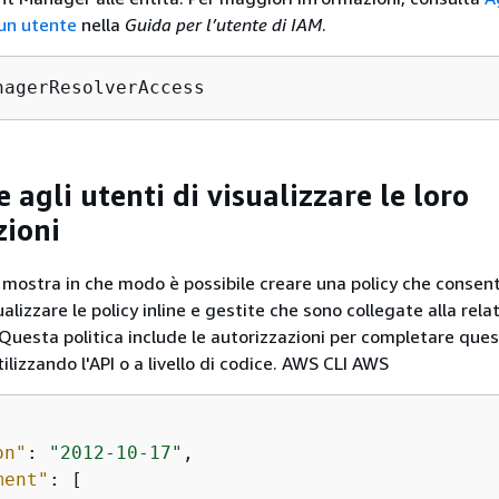
 un utente
nella
Guida per l’utente di IAM
.
nagerResolverAccess
 agli utenti di visualizzare le loro
zioni
ostra in che modo è possibile creare una policy che consent
ualizzare le policy inline e gestite che sono collegate alla rela
 Questa politica include le autorizzazioni per completare que
tilizzando l'API o a livello di codice. AWS CLI AWS
on"
: 
"2012-10-17"
,

ment"
: [
