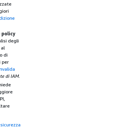
izzate
iori
dizione
 policy
isi degli
 al
o di
i per
nvalida
nte di IAM
.
chiede
ggiore
PI,
ltare
 sicurezza