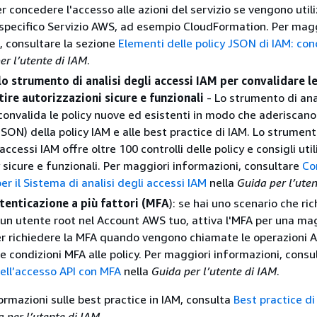
er concedere l'accesso alle azioni del servizio se vengono util
specifico Servizio AWS, ad esempio CloudFormation. Per magg
, consultare la sezione
Elementi delle policy JSON di IAM: con
er l’utente di IAM
.
lo strumento di analisi degli accessi IAM per convalidare le
ire autorizzazioni sicure e funzionali
- Lo strumento di anal
convalida le policy nuove ed esistenti in modo che aderiscano
JSON) della policy IAM e alle best practice di IAM. Lo strument
 accessi IAM offre oltre 100 controlli delle policy e consigli util
y sicure e funzionali. Per maggiori informazioni, consultare
Co
per il Sistema di analisi degli accessi IAM
nella
Guida per l’ute
utenticazione a più fattori (MFA
): se hai uno scenario che ri
 un utente root nel Account AWS tuo, attiva l'MFA per una ma
er richiedere la MFA quando vengono chiamate le operazioni A
e condizioni MFA alle policy. Per maggiori informazioni, consu
ell’accesso API con MFA
nella
Guida per l’utente di IAM
.
ormazioni sulle best practice in IAM, consulta
Best practice di
 per l’utente di IAM
.