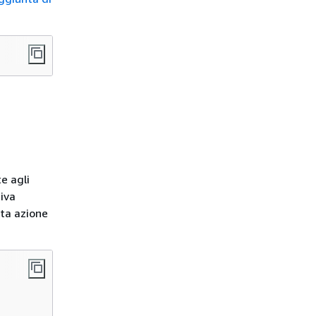
e agli
tiva
sta azione