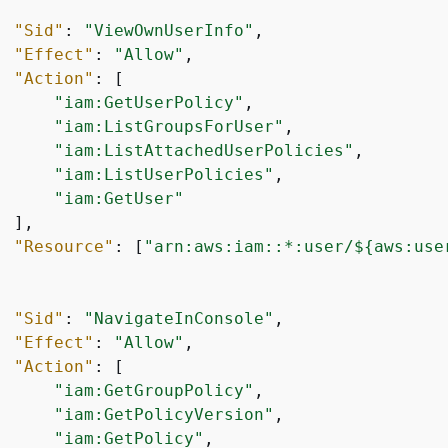
"Sid"
: 
"ViewOwnUserInfo"
,

"Effect"
: 
"Allow"
,

"Action"
: [

"iam:GetUserPolicy"
,

"iam:ListGroupsForUser"
,

"iam:ListAttachedUserPolicies"
,

"iam:ListUserPolicies"
,

"iam:GetUser"
 ],

"Resource"
: [
"arn:aws:iam::*:user/$
{
aws:use
"Sid"
: 
"NavigateInConsole"
,

"Effect"
: 
"Allow"
,

"Action"
: [

"iam:GetGroupPolicy"
,

"iam:GetPolicyVersion"
,

"iam:GetPolicy"
,
