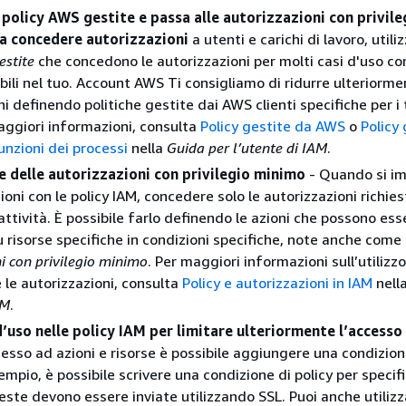
e policy AWS gestite e passa alle autorizzazioni con privile
 a concedere autorizzazioni
a utenti e carichi di lavoro, utiliz
estite
che concedono le autorizzazioni per molti casi d'uso co
bili nel tuo. Account AWS Ti consigliamo di ridurre ulteriorme
i definendo politiche gestite dai AWS clienti specifiche per i 
aggiori informazioni, consulta
Policy gestite da AWS
o
Policy
unzioni dei processi
nella
Guida per l’utente di IAM
.
e delle autorizzazioni con privilegio minimo
- Quando si i
ioni con le policy IAM, concedere solo le autorizzazioni richies
attività. È possibile farlo definendo le azioni che possono ess
u risorse specifiche in condizioni specifiche, note anche come
i con privilegio minimo
. Per maggiori informazioni sull’utilizz
e le autorizzazioni, consulta
Policy e autorizzazioni in IAM
nell
AM
.
’uso nelle policy IAM per limitare ulteriormente l’accesso
cesso ad azioni e risorse è possibile aggiungere una condizion
empio, è possibile scrivere una condizione di policy per specif
ieste devono essere inviate utilizzando SSL. Puoi anche utilizz