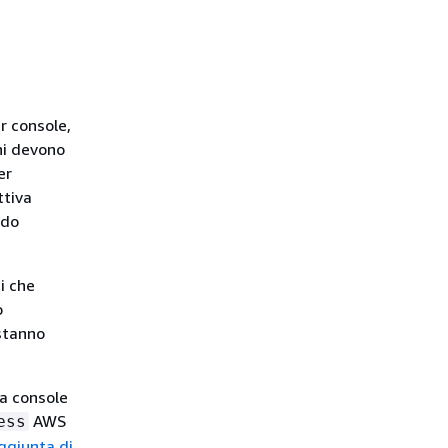
r console,
ni devono
er
ttiva
odo
i che
o
 stanno
la console
AWS
ess
ggiunta di