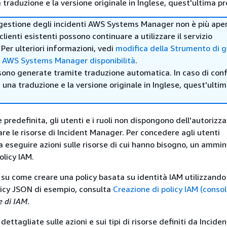
traduzione e la versione originale in Inglese, quest'ultima pr
gestione degli incidenti AWS Systems Manager non è più ape
I clienti esistenti possono continuare a utilizzare il servizio
er ulteriori informazioni, vedi
modifica della Strumento di 
ti AWS Systems Manager disponibilità
.
sono generate tramite traduzione automatica. In caso di confl
i una traduzione e la versione originale in Inglese, quest'ulti
predefinita, gli utenti e i ruoli non dispongono dell'autorizz
re le risorse di Incident Manager. Per concedere agli utenti
a eseguire azioni sulle risorse di cui hanno bisogno, un ammin
olicy IAM.
 su come creare una policy basata su identità IAM utilizzando
licy JSON di esempio, consulta
Creazione di policy IAM (consol
e di IAM
.
dettagliate sulle azioni e sui tipi di risorse definiti da Inciden