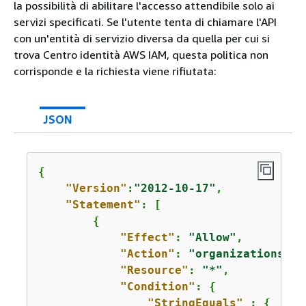
la possibilità di abilitare l'accesso attendibile solo ai
servizi specificati. Se l'utente tenta di chiamare l'API
con un'entità di servizio diversa da quella per cui si
trova Centro identità AWS IAM, questa politica non
corrisponde e la richiesta viene rifiutata:
JSON
{
"Version"
:
"2012-10-17"
,

"Statement"
: [

{
"Effect"
: 
"Allow"
,

"Action"
: 
"organizations:En
"Resource"
: 
"*"
,

"Condition"
: 
{
"StringEquals"
 : 
{