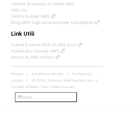
Libreria di esempi di codice AWS
AWS CLI
Centro builder AWS
Blog AWS sugli strumenti per sviluppatori
Link Utili
Scarica il server MCP di AWS Docs
Accedi alla Console AWS
Forum di AWS re:Post
Privacy
Condizioni del sito
Preferenze
cookie
© 2026, Amazon Web Services, Inc. o
società affiliate. Tutti i diritti riservati.
Italiano