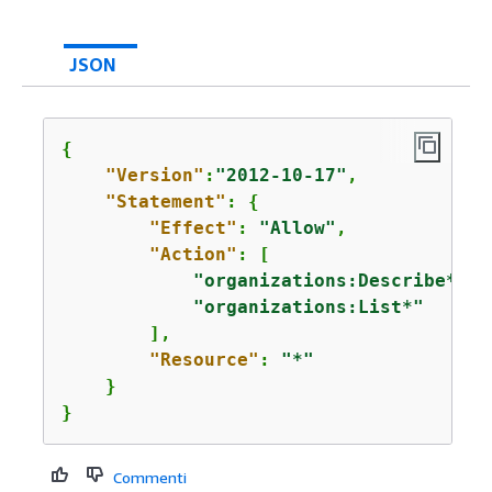
JSON
{
"Version"
:
"2012-10-17"
,

"Statement"
: 
{
"Effect"
: 
"Allow"
,

"Action"
: [

"organizations:Describe*"
, 

"organizations:List*"
        ],

"Resource"
: 
"*"
    }

}
Commenti