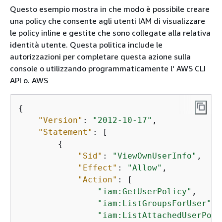
Questo esempio mostra in che modo è possibile creare
una policy che consente agli utenti IAM di visualizzare
le policy inline e gestite che sono collegate alla relativa
identità utente. Questa politica include le
autorizzazioni per completare questa azione sulla
console o utilizzando programmaticamente l' AWS CLI
API o. AWS
{
"Version"
: 
"2012-10-17"
,

"Statement"
: [

{
"Sid"
: 
"ViewOwnUserInfo"
,

"Effect"
: 
"Allow"
,

"Action"
: [

"iam:GetUserPolicy"
,

"iam:ListGroupsForUser"
,

"iam:ListAttachedUserPoli