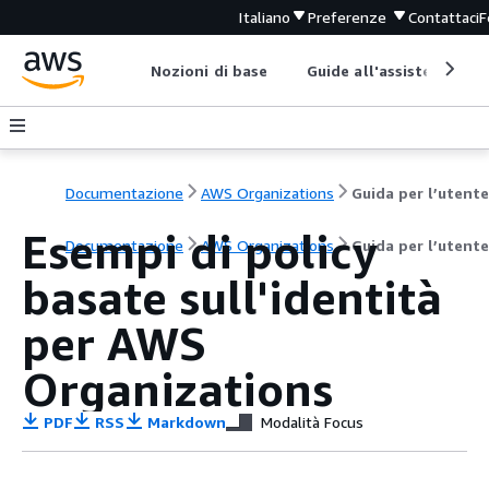
Italiano
Preferenze
Contattaci
F
Nozioni di base
Guide all'assistenza
Documentazione
AWS Organizations
Guida per l’utente
Esempi di policy
Documentazione
AWS Organizations
Guida per l’utente
basate sull'identità
per AWS
Organizations
PDF
RSS
Markdown
Modalità Focus