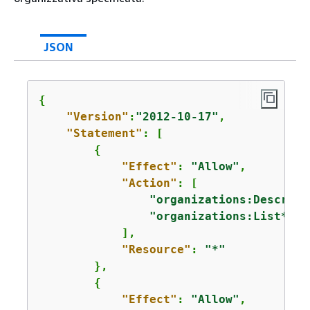
JSON
{
"Version"
:
"2012-10-17"
,

"Statement"
: [

{
"Effect"
: 
"Allow"
,

"Action"
: [

"organizations:Describe
"organizations:List*"
            ],

"Resource"
: 
"*"
        },

{
"Effect"
: 
"Allow"
,
