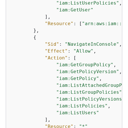
"iam:ListUserPolicies"
,

"iam:GetUser"
            ],

"Resource"
: [
"arn:aws:iam::*:
        },

{
"Sid"
: 
"NavigateInConsole"
,

"Effect"
: 
"Allow"
,

"Action"
: [

"iam:GetGroupPolicy"
,

"iam:GetPolicyVersion"
,

"iam:GetPolicy"
,

"iam:ListAttachedGroupPol
"iam:ListGroupPolicies"
,

"iam:ListPolicyVersions"
,

"iam:ListPolicies"
,

"iam:ListUsers"
            ],

"Resource"
: 
"*"