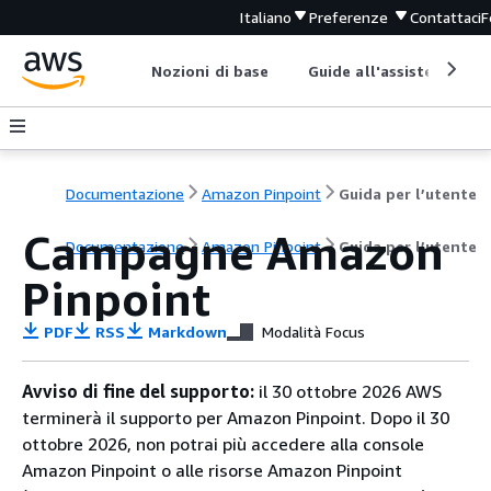
Italiano
Preferenze
Contattaci
F
Nozioni di base
Guide all'assistenza
Documentazione
Amazon Pinpoint
Guida per l’utente
Campagne Amazon
Documentazione
Amazon Pinpoint
Guida per l’utente
Pinpoint
PDF
RSS
Markdown
Modalità Focus
Avviso di fine del supporto:
il 30 ottobre 2026 AWS
terminerà il supporto per Amazon Pinpoint. Dopo il 30
ottobre 2026, non potrai più accedere alla console
Amazon Pinpoint o alle risorse Amazon Pinpoint