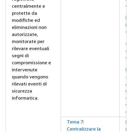
centralmente e
Cl
protette da
Im
modifiche ed
i r
eliminazioni non
Gu
autorizzate,
monitorate per
Cr
rilevare eventuali
org
segni di
Cl
compromissione e
intervenute
Pro
quando vengono
arc
rilevati eventi di
Am
sicurezza
uti
informatica.
con
ver
Ob
Tema 7:
Im
Centralizzare la
mig