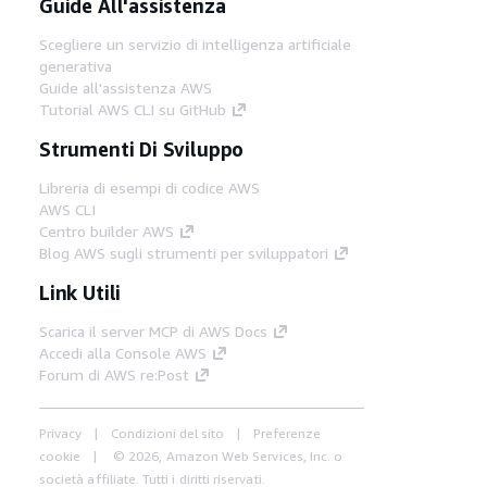
Guide All'assistenza
Scegliere un servizio di intelligenza artificiale
generativa
Guide all'assistenza AWS
Tutorial AWS CLI su GitHub
Strumenti Di Sviluppo
Libreria di esempi di codice AWS
AWS CLI
Centro builder AWS
Blog AWS sugli strumenti per sviluppatori
Link Utili
Scarica il server MCP di AWS Docs
Accedi alla Console AWS
Forum di AWS re:Post
Privacy
Condizioni del sito
Preferenze
cookie
© 2026, Amazon Web Services, Inc. o
società affiliate. Tutti i diritti riservati.