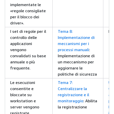
implementate le
«regole consigliate
per il blocco dei
driver».
I set di regole per il
Tema 8:
No
controllo delle
Implementazione di
applicazioni
meccanismi per i
vengono
processi manuali
:
convalidati su base
Implementazione di
annuale o più
un meccanismo per
frequente.
aggiornare le
politiche di sicurezza
Le esecuzioni
Tema 7:
Uti
consentite e
Centralizzare la
Cl
bloccate su
registrazione e il
ag
workstation e
monitoraggio
: Abilita
pub
server vengono
la registrazione
liv
registrate
in