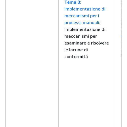
Tema 8:
Pre
Implementazione di
co
meccanismi per i
l'
processi manuali
:
de
Implementazione di
ad
meccanismi per
Con
esaminare e risolvere
per
le lacune di
car
conformità
pr