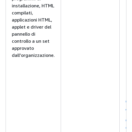
installazione, HTML
compilati,
applicazioni HTML,
applet e driver del
pannello di
controllo a un set
approvato
dall'organizzazione.
Cl
Ag
Co
con