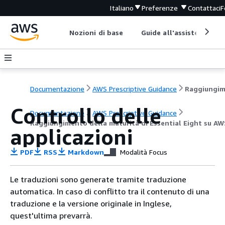
Italiano
Preferenze
Contattaci
F
Nozioni di base
Guide all'assistenza
Documentazione
AWS Prescriptive Guidance
Controllo delle
Documentazione
AWS Prescriptive Guidance
Raggiungimento della maturità di Essential Eight su AW
applicazioni
PDF
RSS
Markdown
Modalità Focus
Le traduzioni sono generate tramite traduzione
automatica. In caso di conflitto tra il contenuto di una
traduzione e la versione originale in Inglese,
quest'ultima prevarrà.