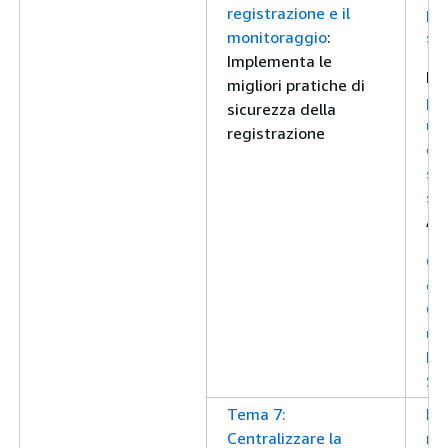
registrazione e il
pra
monitoraggio
:
si
Implementa le
D
migliori pratiche di
per
sicurezza della
ute
registrazione
dis
ser
si
AW
Cri
di 
Cl
ut
Ke
Se
Tema 7:
Ric
Centralizzare la
reg