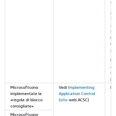
or
Ass
te
all
st
rif
ul
AM
Usa
AMI
ge
pa
Microsoftsono
Vedi
Implementing
No
implementate le
Application Control
«regole di blocco
(sito
web ACSC)
consigliate».
Microsoftsono