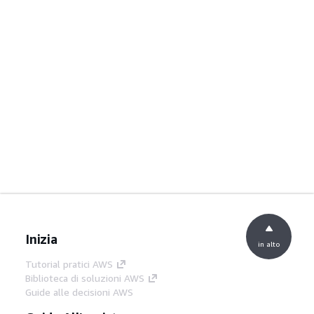
Inizia
in alto
Tutorial pratici AWS
Biblioteca di soluzioni AWS
Guide alle decisioni AWS