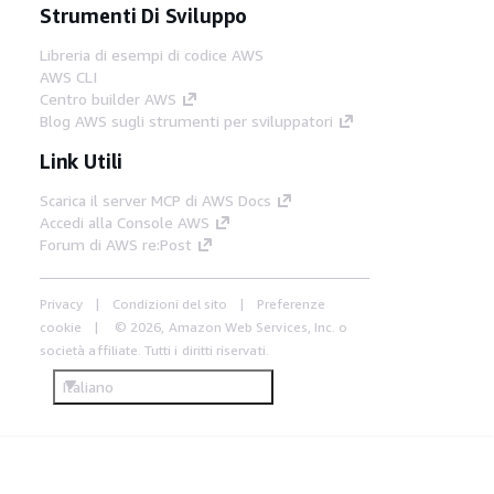
Strumenti Di Sviluppo
Libreria di esempi di codice AWS
AWS CLI
Centro builder AWS
Blog AWS sugli strumenti per sviluppatori
Link Utili
Scarica il server MCP di AWS Docs
Accedi alla Console AWS
Forum di AWS re:Post
Privacy
Condizioni del sito
Preferenze
cookie
© 2026, Amazon Web Services, Inc. o
società affiliate. Tutti i diritti riservati.
Italiano