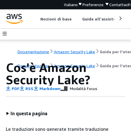
Italiano
Preferenze
Contattaci
F
Nozioni di base
Guide all'assistenza
Documentazione
Amazon Security Lake
Guida per l’ute
Cos'è Amazon
Documentazione
Amazon Security Lake
Guida per l’ute
Security Lake?
PDF
RSS
Markdown
Modalità Focus
In questa pagina
Le traduzioni sono generate tramite traduzione