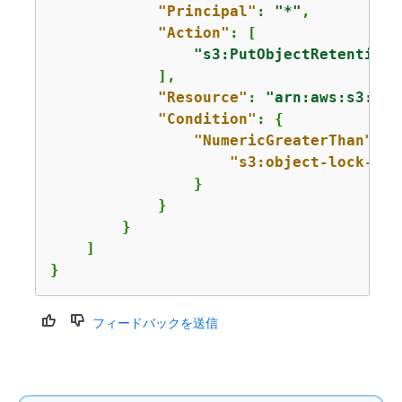
"Principal"
: 
"*"
,

"Action"
: [

"s3:PutObjectRetention"
            ],

"Resource"
: 
"arn:aws:s3:::
a
"Condition"
: 
{
"NumericGreaterThan"
: 
{
"s3:object-lock-rem
                }

            }

        }

    ]

}
フィードバックを送信