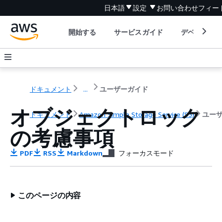
日本語
設定
お問い合わせ
フィー
開始する
サービスガイド
デベロッパ
ドキュメント
...
ユーザーガイド
オブジェクトロック
ドキュメント
Amazon Simple Storage Service (S3)
ユー
の考慮事項
PDF
RSS
Markdown
フォーカスモード
このページの内容