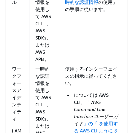
ル
情報を
時的な認証情報
の使用」
使用し
の手順に従います。
て AWS
CLI、、
AWS
SDKs、
または
AWS
APIs。
ワー
一時的
使用するインターフェイ
クフ
な認証
スの指示に従ってくださ
ォー
情報を
い。
スア
使用し
については AWS
イデ
て AWS
CLI、「
AWS
ンテ
CLI、、
Command Line
ィテ
AWS
Interface ユーザーガ
ィ
SDKs、
イド
」の「 を使用す
または
(IAM
る AWS CLI ように を
AWS