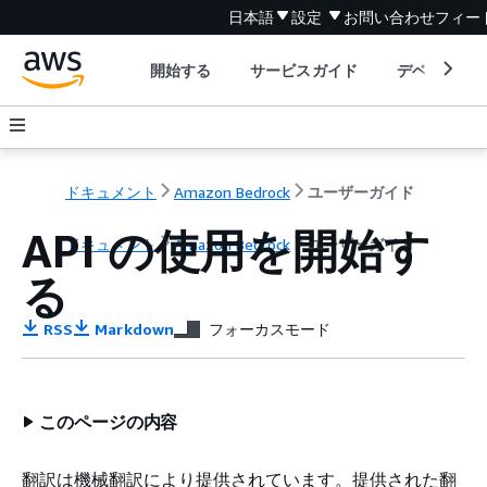
日本語
設定
お問い合わせ
フィー
開始する
サービスガイド
デベロッパ
ドキュメント
Amazon Bedrock
ユーザーガイド
API の使用を開始す
ドキュメント
Amazon Bedrock
ユーザーガイド
る
RSS
Markdown
フォーカスモード
このページの内容
翻訳は機械翻訳により提供されています。提供された翻