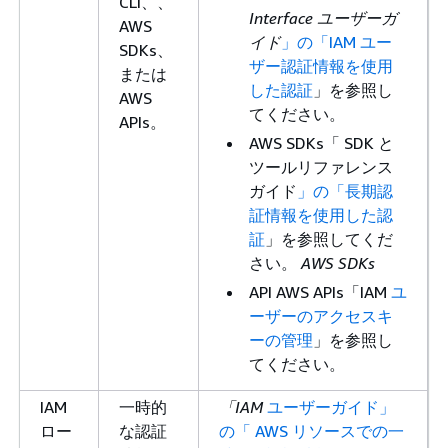
CLI、、
Interface ユーザーガ
AWS
イド
」の「IAM ユー
SDKs、
ザー認証情報を使用
または
した認証
」を参照し
AWS
てください。
APIs。
AWS SDKs「 SDK と
ツールリファレンス
ガイド
」の「長期認
証情報を使用した認
証
」を参照してくだ
さい。
AWS SDKs
API AWS APIs「IAM
ユ
ーザーのアクセスキ
ーの管理
」を参照し
てください。
IAM
一時的
「IAM
ユーザーガイド」
ロー
な認証
の「 AWS リソースでの一