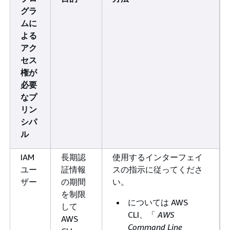
グラ
ムに
よる
アク
セス
権が
必要
なプ
リン
シパ
ル
IAM
長期認
使用するインターフェイ
ユー
証情報
スの指示に従ってくださ
ザー
の期間
い。
を制限
については AWS
して
CLI、「
AWS
AWS
Command Line