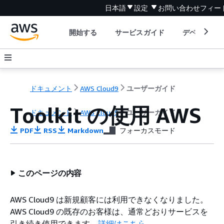
日本語
設定
お問い合わせ
フィー
開始する
サービスガイド
デベロッパ
ドキュメント
AWS Cloud9
ユーザーガイド
Toolkit の使用 AWS
ドキュメント
AWS Cloud9
ユーザーガイド
PDF
RSS
Markdown
フォーカスモード
このページの内容
AWS Cloud9 は新規顧客には利用できなくなりました。
AWS Cloud9 の既存のお客様は、通常どおりサービスを
引き続き使用できます。
詳細はこちら